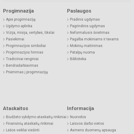
Progimnazija
Paslaugos
Apie progimnaziją
Pradinis ugdymas
Ugdymo aplinka
Pagrindinis ugdymas
Vizija, misija, vertybės, tikslai
Neformalusis švietimas
Pasiekimai
Pagalba mokiniams ir tėvams
Progimnazijos simboliai
Mokinių maitinimas
Progimnazijos himnas
Patalpų nuoma
Tradiciniai renginiai
Biblioteka
Bendradarbiavimas
Priėmimas į progimnaziją
Ataskaitos
Informacija
Biudžeto vykdymo ataskaitų rinkiniai
Nuorodos
Finansinių ataskaitų rinkiniai
Laisvos darbo vietos
Lėšos veiklai viešinti
Asmens duomenų apsauga