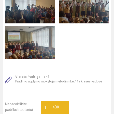
Violeta Pudrigailienė
Pradinio ugdymo mokytoja metodininkė / 1a klasės vadovė
Nepamirškite
1
AČIŪ
padėkoti autoriui