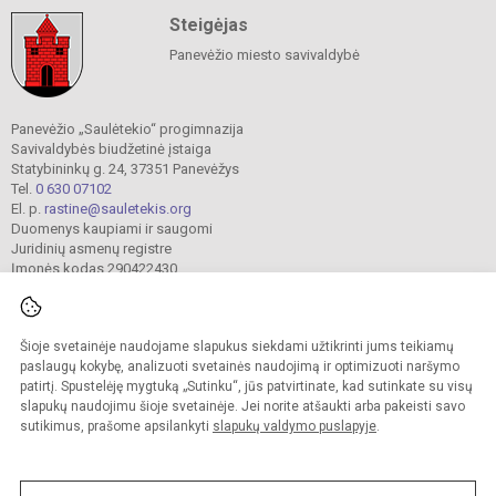
Steigėjas
Panevėžio miesto savivaldybė
Panevėžio „Saulėtekio“ progimnazija
Savivaldybės biudžetinė įstaiga
Statybininkų g. 24, 37351 Panevėžys
Tel.
0 630 07102
El. p.
rastine@sauletekis.org
Duomenys kaupiami ir saugomi
Juridinių asmenų registre
Įmonės kodas 290422430
Šioje svetainėje naudojame slapukus siekdami užtikrinti jums teikiamų
© 2022. Panevėžio „Saulėtekio“ progimnazija. Visos teisės saugomos.
Kopijuoti turinį be raštiško progimnazijos sutikimo griežtai draudžiama.
paslaugų kokybę, analizuoti svetainės naudojimą ir optimizuoti naršymo
patirtį. Spustelėję mygtuką „Sutinku“, jūs patvirtinate, kad sutinkate su visų
Prieinamumo paraiška
Slapukų valdymas
slapukų naudojimu šioje svetainėje. Jei norite atšaukti arba pakeisti savo
sutikimus, prašome apsilankyti
slapukų valdymo puslapyje
.
Sumanus būdas atnaujinti
mokyklos interneto
svetainę