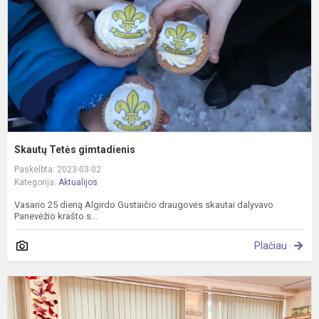
Skautų Tetės gimtadienis
Paskelbta: 2023-03-02
Kategorija:
Aktualijos
Vasario 25 dieną Algirdo Gustaičio draugovės skautai dalyvavo
Panevėžio krašto s...
Plačiau
T
l
š