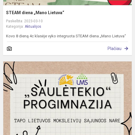
STEAM diena „Mano Lietuva“
Paskelbta: 2023-03-10
Kategorija:
Aktualijos
Kovo 8 dieną 4c klasėje vyko integruota STEAM diena „Mano Lietuva“
Plačiau
G
ž
m
–
o
p
p
L