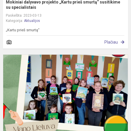
Mokiniai dalyvavo projekto „Kartu prieš smurtą“ susitikime
su specialistais
Paskelbta: 2023-03-13
Kategorija:
Aktualijos
„Kartu prieš smurtą“
Plačiau
S
d
„
L