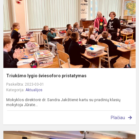
p
Triukšmo lygio šviesoforo pristatymas
Paskelbta: 2023-03-01
Kategorija:
Aktualijos
Mokyklos direktorė dr. Sandra Jakštienė kartu su pradinių klasių
mokytoja Jūrate...
Plačiau
E