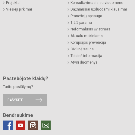
Projektai
Konsultavimasis su visuomene
Viešieji pirkimai
Dažniausiai užduodami klausimai
Pranešėjų apsauga
1,2% parama
Neformalusis švietimas
Aktualu mokiniams
Korupcijos prevencija
Civilinė sauga
Teisinė informacija
Atviri duomenys
Pastebėjote klaidų?
Turite pasiūlymų?
RAŠYKITE
Bendraukime