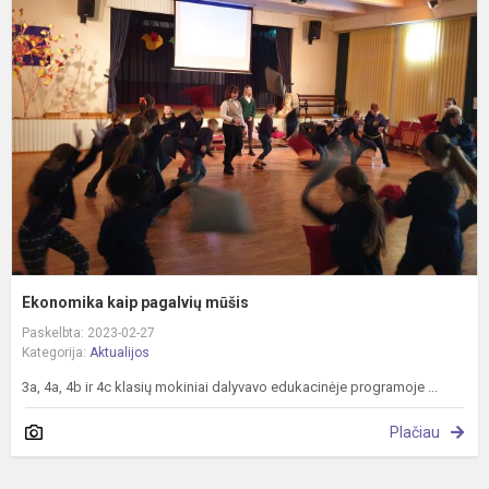
k
p
m
Ekonomika kaip pagalvių mūšis
Paskelbta: 2023-02-27
Kategorija:
Aktualijos
3a, 4a, 4b ir 4c klasių mokiniai dalyvavo edukacinėje programoje ...
Plačiau