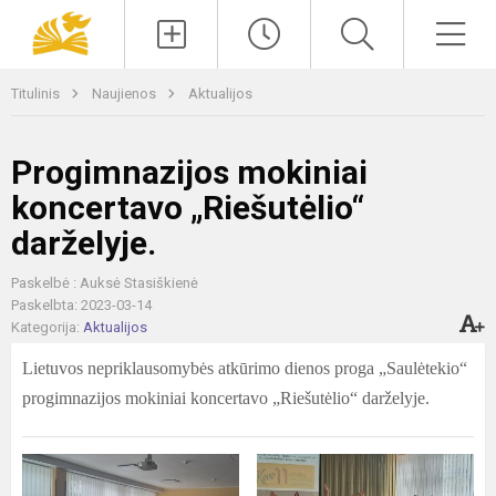
Paieška
Men
Titulinis
Naujienos
Aktualijos
Progimnazijos mokiniai
koncertavo „Riešutėlio“
darželyje.
Paskelbė : Auksė Stasiškienė
Paskelbta: 2023-03-14
Kategorija:
Aktualijos
Lietuvos nepriklausomybės atkūrimo dienos proga „Saulėtekio“
progimnazijos mokiniai koncertavo „Riešutėlio“ darželyje.