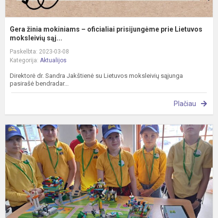
Gera žinia mokiniams – oficialiai prisijungėme prie Lietuvos
moksleivių sąj...
Paskelbta: 2023-03-08
Kategorija:
Aktualijos
Direktorė dr. Sandra Jakštienė su Lietuvos moksleivių sąjunga
pasirašė bendradar...
Plačiau
„
–
R
p