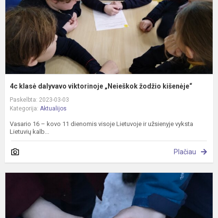
ž
k
4c klasė dalyvavo viktorinoje „Neieškok žodžio kišenėje“
Paskelbta: 2023-03-03
Kategorija:
Aktualijos
Vasario 16 – kovo 11 dienomis visoje Lietuvoje ir užsienyje vyksta
Lietuvių kalb...
Plačiau
S
T
g