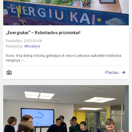
„Energiukai“ – Robotiados prizininkai!
Paskelbta: 2023-03-08
Kategorija:
Aktualijos
Kovo 4-tą dieną robotų gerbėjus iš visos Lietuvos sukvietė tradicinis
renginys –...
Plačiau
R
v
„
o