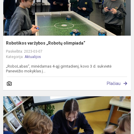
Robotikos varžybos „Robotų olimpiada“
Paskelbta: 2023-03-07
Kategorija:
Aktualijos
„RoboLabas“, minėdamas 4-ąjį gimtadienį, kovo 3 d. sukvietė
Panevėžio mokyklas į...
Plačiau
4
k
d
v
„