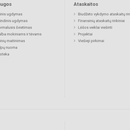
augos
Ataskaitos
inis ugdymas
Biudžeto vykdymo ataskaitų rin
indinis ugdymas
Finansinių ataskaitų rinkiniai
rmalusis švietimas
Lėšos veiklai viešinti
lba mokiniams ir tėvams
Projektai
nių maitinimas
Viešieji pirkimai
alpų nuoma
ioteka