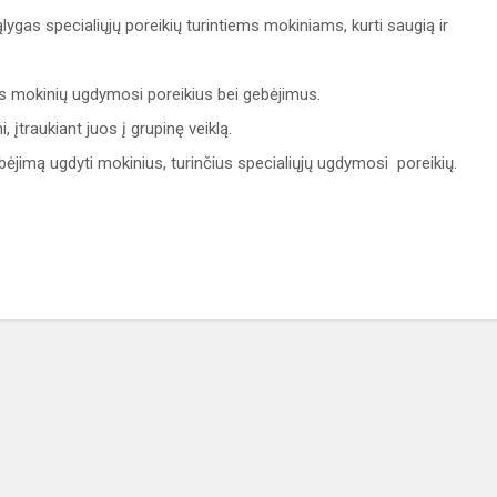
gas specialiųjų poreikių turintiems mokiniams, kurti saugią ir
gus mokinių ugdymosi poreikius bei gebėjimus.
, įtraukiant juos į grupinę veiklą.
gebėjimą ugdyti mokinius, turinčius specialiųjų ugdymosi poreikių.