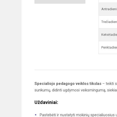
Antradieni
Trečiadien
Ketvirtadi
Penktadie
Specialiojo pedagogo veiklos tikslas
– teikti
sunkumų, didinti ugdymosi veiksmingumą, sieki
Uždaviniai:
Pastebėti ir nustatyti mokinių specialiuosius 