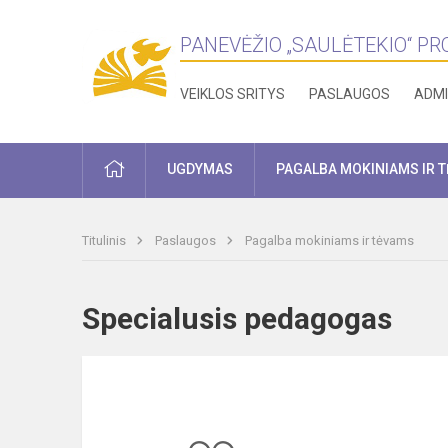
PANEVĖŽIO „SAULĖTEKIO“ P
VEIKLOS SRITYS
PASLAUGOS
ADMI
PRADŽIA
UGDYMAS
PAGALBA MOKINIAMS IR 
Titulinis
Paslaugos
Pagalba mokiniams ir tėvams
Specialusis pedagogas