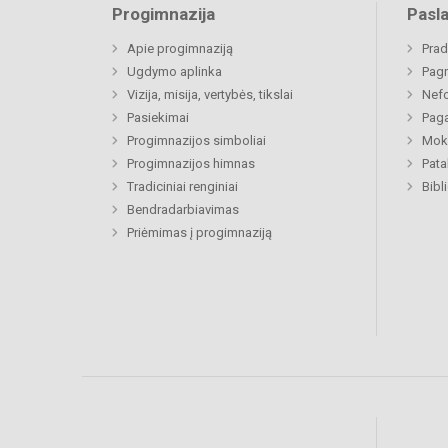
Progimnazija
Pasl
Apie progimnaziją
Prad
Ugdymo aplinka
Pagr
Vizija, misija, vertybės, tikslai
Nefo
Pasiekimai
Paga
Progimnazijos simboliai
Moki
Progimnazijos himnas
Pat
Tradiciniai renginiai
Bibl
Bendradarbiavimas
Priėmimas į progimnaziją