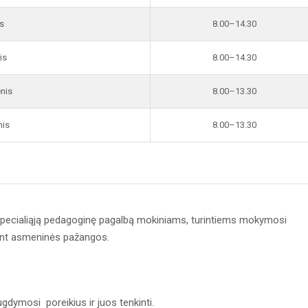
s
8.00–14.30
is
8.00–14.30
enis
8.00–13.30
nis
8.00–13.30
 specialiąją pedagoginę pagalbą mokiniams, turintiems mokymosi
ant asmeninės pažangos.
ugdymosi poreikius ir juos tenkinti.