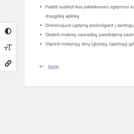
Padėti sudaryti kuo palankesnes ugdymosi sąly
draugišką aplinką.
Diferencijuoti ugdymą atsižvelgiant į skirtin
Skatinti mokinių saviraišką, pasitikėjimą savimi
Stiprinti mokytojų, tėvų (globėjų, rūpintojų) 
Grįžti