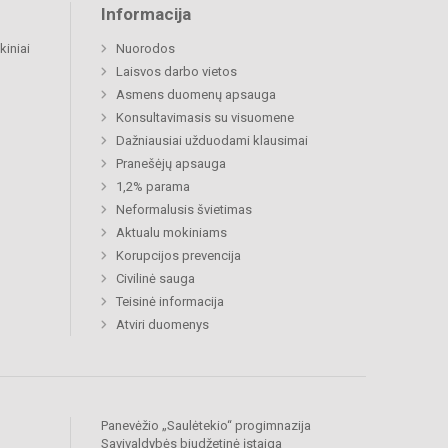
Informacija
kiniai
Nuorodos
Laisvos darbo vietos
Asmens duomenų apsauga
Konsultavimasis su visuomene
Dažniausiai užduodami klausimai
Pranešėjų apsauga
1,2% parama
Neformalusis švietimas
Aktualu mokiniams
Korupcijos prevencija
Civilinė sauga
Teisinė informacija
Atviri duomenys
Panevėžio „Saulėtekio“ progimnazija
Savivaldybės biudžetinė įstaiga