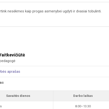
rtink nesėkmes kaip progas asmenybei ugdyti ir dvasiai tobulinti.
Vaitkevičiūtė
i pedagogė
ybės aprašas
kas
Savaitės dienos
Darbo laikas
is
8.00–13.30