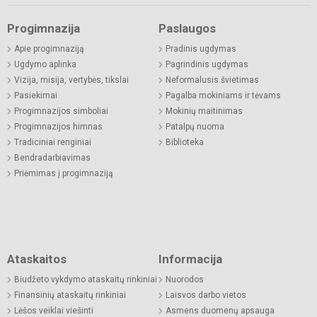
Progimnazija
Paslaugos
Apie progimnaziją
Pradinis ugdymas
Ugdymo aplinka
Pagrindinis ugdymas
Vizija, misija, vertybės, tikslai
Neformalusis švietimas
Pasiekimai
Pagalba mokiniams ir tėvams
Progimnazijos simboliai
Mokinių maitinimas
Progimnazijos himnas
Patalpų nuoma
Tradiciniai renginiai
Biblioteka
Bendradarbiavimas
Priėmimas į progimnaziją
Ataskaitos
Informacija
Biudžeto vykdymo ataskaitų rinkiniai
Nuorodos
Finansinių ataskaitų rinkiniai
Laisvos darbo vietos
Lėšos veiklai viešinti
Asmens duomenų apsauga