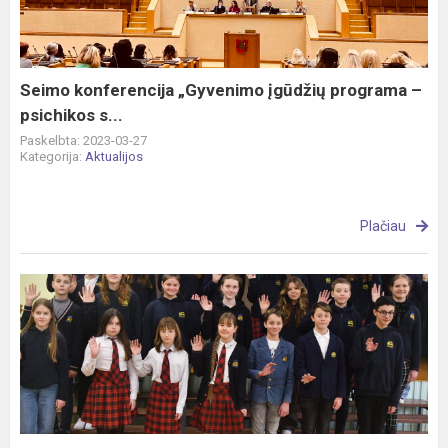
programa
–
psichikos
s...
Seimo konferencija „Gyvenimo įgūdžių programa –
psichikos s...
Paskelbta: 2023-03-27
Kategorija:
Aktualijos
Plačiau
2022
–
2023
m.m.
I
pusmečio
pirmūnai.