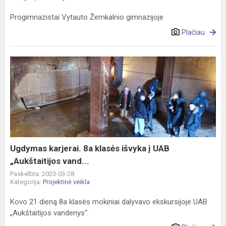
Progimnazistai Vytauto Žemkalnio gimnazijoje
Plačiau
Ugdymas
karjerai.
8a
klasės
išvyka
į
UAB
„Aukštaitijos
Ugdymas karjerai. 8a klasės išvyka į UAB
vand...
„Aukštaitijos vand...
Paskelbta: 2023-03-28
Kategorija:
Projektinė veikla
Kovo 21 dieną 8a klasės mokiniai dalyvavo ekskursijoje UAB
„Aukštaitijos vandenys“.