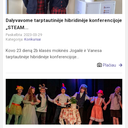
Dalyvavome tarptautinėje hibridinėje konferencijoje
„STEAM...
Paskelbta: 2023-03-29
Kategorija:
Konkursai
Kovo 23 dieną 2b klasės mokinės Jogailė ir Vanesa
tarptautinėje hibridinėje konferencijoje...
Plačiau
Teatro
šventė
„Drąsiau...“