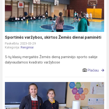
varžybos,
skirtos
Žemės
dienai
paminėti
Sportinės varžybos, skirtos Žemės dienai paminėti
Paskelbta: 2023-03-29
Kategorija:
Renginiai
5-tų klasių mergaitės Žemės dieną paminėjo sporto salėje
dalyvaudamos kvadrato varžybose
Plačiau
Dalyvavome
tarptautinėje
hibridinėje
konferencijoje
„STEAM...