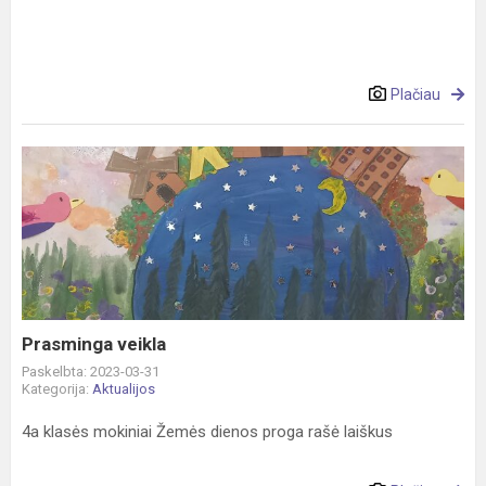
Plačiau
Prasminga
veikla
Prasminga veikla
Paskelbta: 2023-03-31
Kategorija:
Aktualijos
4a klasės mokiniai Žemės dienos proga rašė laiškus