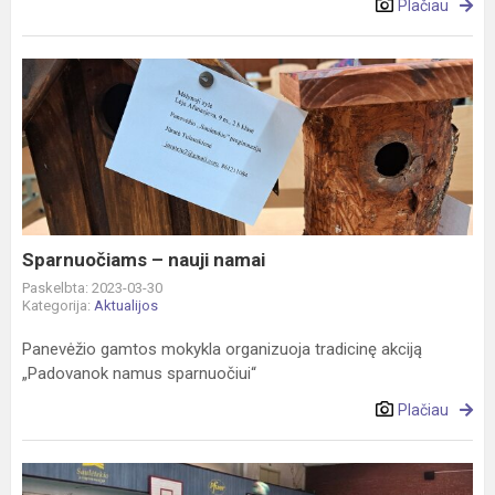
Plačiau
Sparnuočiams
–
nauji
namai
Sparnuočiams – nauji namai
Paskelbta: 2023-03-30
Kategorija:
Aktualijos
Panevėžio gamtos mokykla organizuoja tradicinę akciją
„Padovanok namus sparnuočiui“
Plačiau
Sportinės