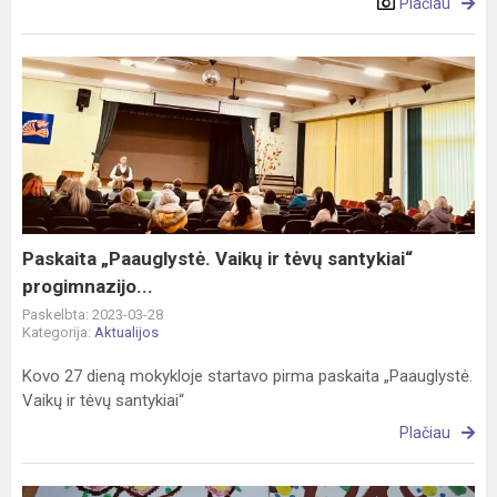
Plačiau
Paskaita
„Paauglystė.
Vaikų
ir
tėvų
santykiai“
progimnazijo...
Paskaita „Paauglystė. Vaikų ir tėvų santykiai“
progimnazijo...
Paskelbta: 2023-03-28
Kategorija:
Aktualijos
Kovo 27 dieną mokykloje startavo pirma paskaita „Paauglystė.
Vaikų ir tėvų santykiai“
Plačiau