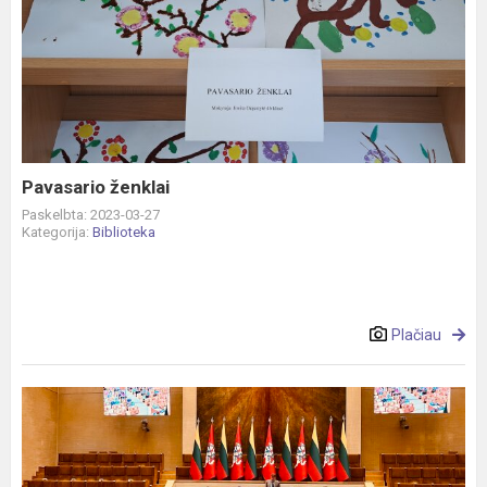
Pavasario
ženklai
Pavasario ženklai
Paskelbta: 2023-03-27
Kategorija:
Biblioteka
Plačiau
Seimo
konferencija
„Gyvenimo
įgūdžių