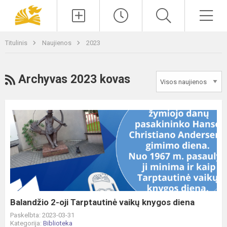
Paieška
Men
Titulinis
Naujienos
2023
RSS
Archyvas 2023 kovas
Balandžio
2-
oji
Tarptautinė
vaikų
knygos
diena
Balandžio 2-oji Tarptautinė vaikų knygos diena
Paskelbta: 2023-03-31
Kategorija:
Biblioteka