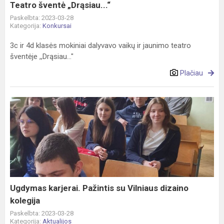
Teatro šventė „Drąsiau...“
Paskelbta: 2023-03-28
Kategorija:
Konkursai
3c ir 4d klasės mokiniai dalyvavo vaikų ir jaunimo teatro
šventėje ,,Drąsiau…"
Plačiau
Ugdymas
karjerai.
Pažintis
su
Vilniaus
dizaino
kolegija
Ugdymas karjerai. Pažintis su Vilniaus dizaino
kolegija
Paskelbta: 2023-03-28
Kategorija:
Aktualijos