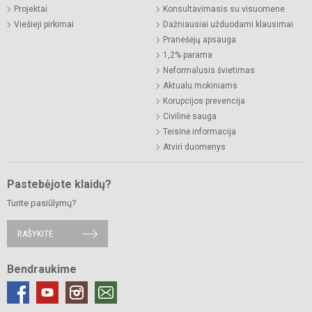
Projektai
Konsultavimasis su visuomene
Viešieji pirkimai
Dažniausiai užduodami klausimai
Pranešėjų apsauga
1,2% parama
Neformalusis švietimas
Aktualu mokiniams
Korupcijos prevencija
Civilinė sauga
Teisinė informacija
Atviri duomenys
Pastebėjote klaidų?
Turite pasiūlymų?
RAŠYKITE
Bendraukime