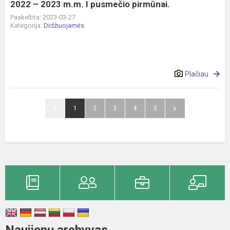
2022 – 2023 m.m. I pusmečio pirmūnai.
Paskelbta: 2023-03-27
Kategorija:
Didžiuojamės
Plačiau
1
2
3
4
5