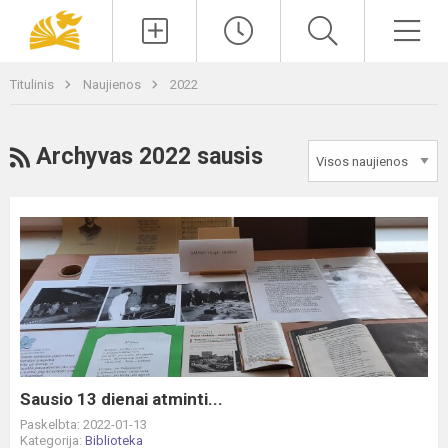
Paieška
Men
Titulinis
Naujienos
2022
RSS
Archyvas 2022 sausis
Sausio
13
dienai
atminti...
Sausio 13 dienai atminti...
Paskelbta: 2022-01-13
Kategorija:
Biblioteka