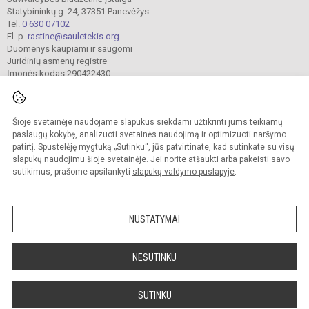
Statybininkų g. 24, 37351 Panevėžys
Tel.
0 630 07102
El. p.
rastine@sauletekis.org
Duomenys kaupiami ir saugomi
Juridinių asmenų registre
Įmonės kodas 290422430
Šioje svetainėje naudojame slapukus siekdami užtikrinti jums teikiamų
© 2022. Panevėžio „Saulėtekio“ progimnazija. Visos teisės saugomos.
Kopijuoti turinį be raštiško progimnazijos sutikimo griežtai draudžiama.
paslaugų kokybę, analizuoti svetainės naudojimą ir optimizuoti naršymo
patirtį. Spustelėję mygtuką „Sutinku“, jūs patvirtinate, kad sutinkate su visų
Prieinamumo paraiška
Slapukų valdymas
slapukų naudojimu šioje svetainėje. Jei norite atšaukti arba pakeisti savo
sutikimus, prašome apsilankyti
slapukų valdymo puslapyje
.
Sumanus būdas atnaujinti
mokyklos interneto
svetainę
NUSTATYMAI
NESUTINKU
SUTINKU