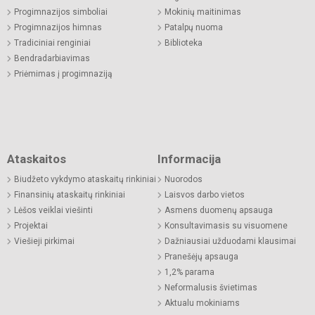
Progimnazijos simboliai
Mokinių maitinimas
Progimnazijos himnas
Patalpų nuoma
Tradiciniai renginiai
Biblioteka
Bendradarbiavimas
Priėmimas į progimnaziją
Ataskaitos
Informacija
Biudžeto vykdymo ataskaitų rinkiniai
Nuorodos
Finansinių ataskaitų rinkiniai
Laisvos darbo vietos
Lėšos veiklai viešinti
Asmens duomenų apsauga
Projektai
Konsultavimasis su visuomene
Viešieji pirkimai
Dažniausiai užduodami klausimai
Pranešėjų apsauga
1,2% parama
Neformalusis švietimas
Aktualu mokiniams