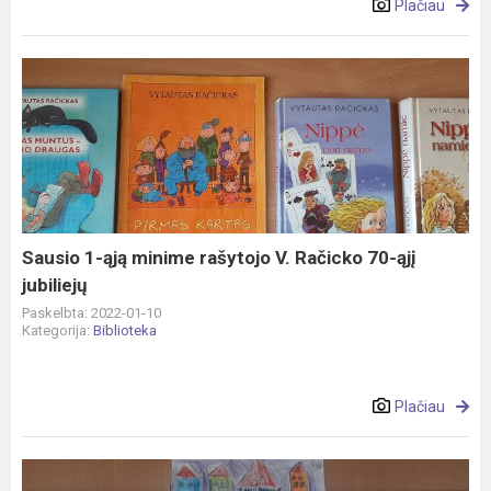
Plačiau
Sausio
1-
ąją
minime
rašytojo
V.
Račicko
70-
Sausio 1-ąją minime rašytojo V. Račicko 70-ąjį
ąjį
jubiliejų
jubiliejų
Paskelbta: 2022-01-10
Kategorija:
Biblioteka
Plačiau
„Švenčių