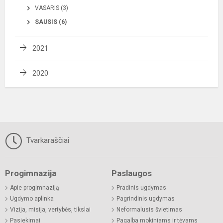
VASARIS (3)
SAUSIS (6)
2021
2020
Tvarkaraščiai
Progimnazija
Paslaugos
Apie progimnaziją
Pradinis ugdymas
Ugdymo aplinka
Pagrindinis ugdymas
Vizija, misija, vertybės, tikslai
Neformalusis švietimas
Pasiekimai
Pagalba mokiniams ir tėvams