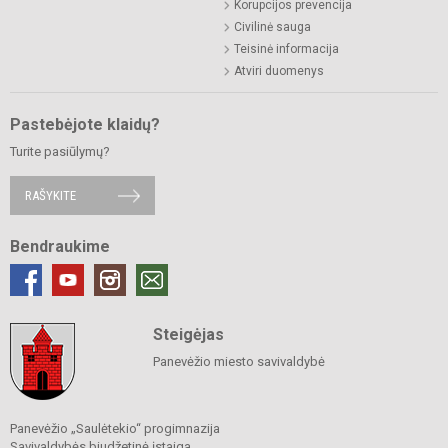
Korupcijos prevencija
Civilinė sauga
Teisinė informacija
Atviri duomenys
Pastebėjote klaidų?
Turite pasiūlymų?
RAŠYKITE
Bendraukime
Steigėjas
Panevėžio miesto savivaldybė
Panevėžio „Saulėtekio“ progimnazija
Savivaldybės biudžetinė įstaiga