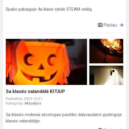
Spalio pabaigoje 4a klasė vykdė STEAM veiklą.
Plačiau
5a
klasės
valandėlė
KITAIP
5a klasės valandėlė KITAIP
Paskelbta: 2025-10-31
Kategorija:
Aktualijos
5a klasės mokiniai atostogas pasitiko dalyvaudami ypatingoje
klasės valandėlėje.