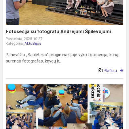
Andrejumi
Špilevojumi
Fotosesija su fotografu Andrejumi Špilevojumi
Paskelbta: 2025-10-27
Kategorija:
Aktualijos
Panevėžio „Saulėtekio“ progimnazijoje vyko fotosesija, kurią
surengė fotografas, knygų ir...
Plačiau
5a
klasės
edukacija
,,Žiburėlio“
bibliotekoje
–
emocijos