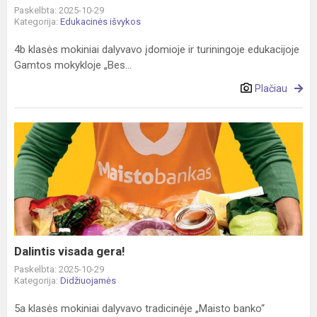
Paskelbta: 2025-10-29
Kategorija:
Edukacinės išvykos
4b klasės mokiniai dalyvavo įdomioje ir turiningoje edukacijoje
Gamtos mokykloje „Bes...
Plačiau
Dalintis
visada
gera!
Dalintis visada gera!
Paskelbta: 2025-10-29
Kategorija:
Didžiuojamės
5a klasės mokiniai dalyvavo tradicinėje „Maisto banko“