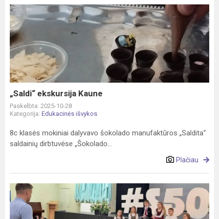
„Saldi“
ekskursija
Kaune
„Saldi“ ekskursija Kaune
Paskelbta: 2025-10-28
Kategorija:
Edukacinės išvykos
8c klasės mokiniai dalyvavo šokolado manufaktūros „Saldita“
saldainių dirbtuvėse „Šokolado...
Plačiau
Fotosesija
su
fotografu