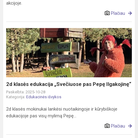
akcijoje.
Plačiau
2d
klasės
edukacija
„Svečiuose
pas
Pepę
Ilgakojinę“
2d klasės edukacija „Svečiuose pas Pepę Ilgakojinę“
Paskelbta: 2025-10-28
Kategorija:
Edukacinės išvykos
2d klasės mokinukai lankėsi nuotaikingoje ir kūrybiškoje
edukacijoje pas visų mylimą Pepę...
Plačiau