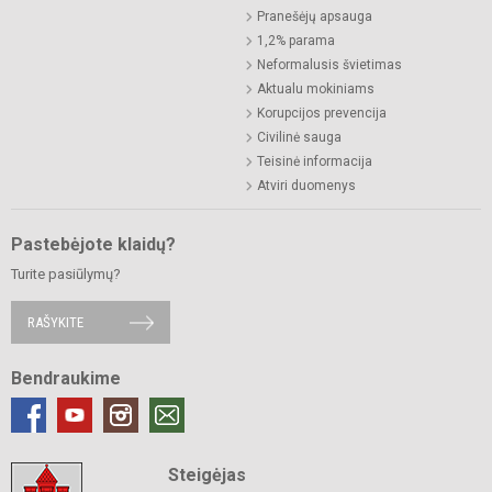
Pranešėjų apsauga
1,2% parama
Neformalusis švietimas
Aktualu mokiniams
Korupcijos prevencija
Civilinė sauga
Teisinė informacija
Atviri duomenys
Pastebėjote klaidų?
Turite pasiūlymų?
RAŠYKITE
Bendraukime
Steigėjas