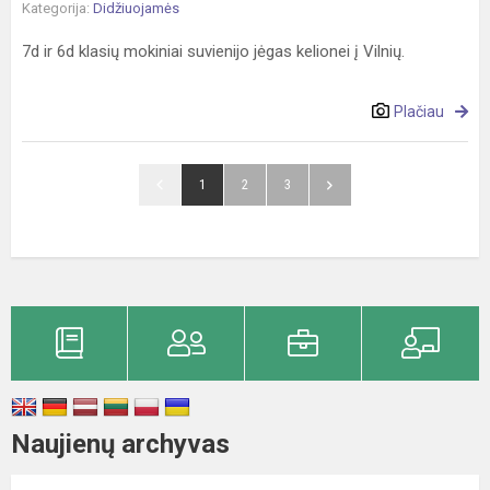
Kategorija:
Didžiuojamės
7d ir 6d klasių mokiniai suvienijo jėgas kelionei į Vilnių.
Plačiau
1
2
3
Naujienų archyvas