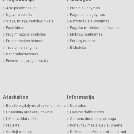
Apie progimnaziją
Pradinis ugdymas
Ugdymo aplinka
Pagrindinis ugdymas
Vizija, misija, vertybės, tikslai
Neformalusis švietimas
Pasiekimai
Pagalba mokiniams ir tėvams
Progimnazijos simboliai
Mokinių maitinimas
Progimnazijos himnas
Patalpų nuoma
Tradiciniai renginiai
Biblioteka
Bendradarbiavimas
Priėmimas į progimnaziją
Ataskaitos
Informacija
Biudžeto vykdymo ataskaitų rinkiniai
Nuorodos
Finansinių ataskaitų rinkiniai
Laisvos darbo vietos
Lėšos veiklai viešinti
Asmens duomenų apsauga
Projektai
Konsultavimasis su visuomene
Viešieji pirkimai
Dažniausiai užduodami klausimai