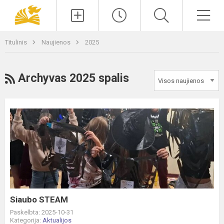
Paieška
Men
Titulinis
Naujienos
2025
RSS
Archyvas 2025 spalis
Siaubo
STEAM
Siaubo STEAM
Paskelbta: 2025-10-31
Kategorija:
Aktualijos