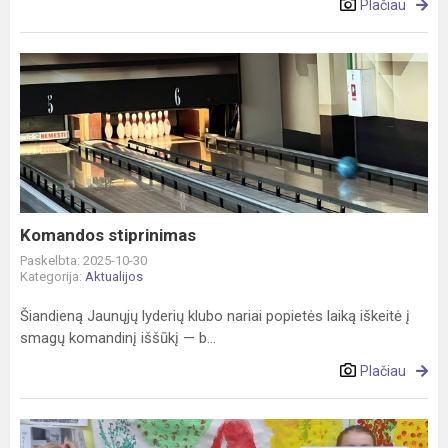
Plačiau
Komandos
stiprinimas
Komandos stiprinimas
Paskelbta: 2025-10-30
Kategorija:
Aktualijos
Šiandieną Jaunųjų lyderių klubo nariai popietės laiką iškeitė į
smagų komandinį iššūkį — b...
Plačiau
Rudens