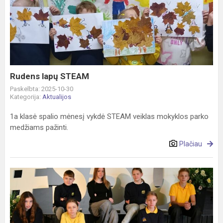
lapų
STEAM
Rudens lapų STEAM
Paskelbta: 2025-10-30
Kategorija:
Aktualijos
1a klasė spalio mėnesį vykdė STEAM veiklas mokyklos parko
medžiams pažinti.
Plačiau
Išrinktas
naujas
Mokinių
parlamentas