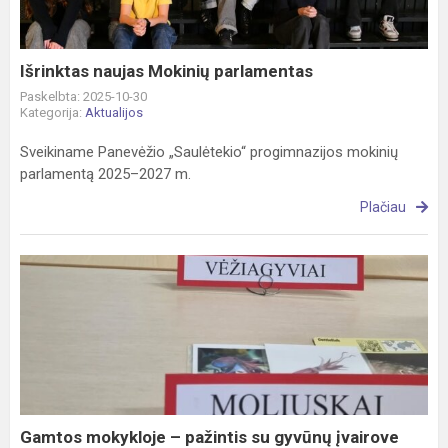
Išrinktas naujas Mokinių parlamentas
Paskelbta: 2025-10-30
Kategorija:
Aktualijos
Sveikiname Panevėžio „Saulėtekio“ progimnazijos mokinių
parlamentą 2025–2027 m.
Plačiau
Gamtos
mokykloje
–
pažintis
su
gyvūnų
įvairove
Gamtos mokykloje – pažintis su gyvūnų įvairove