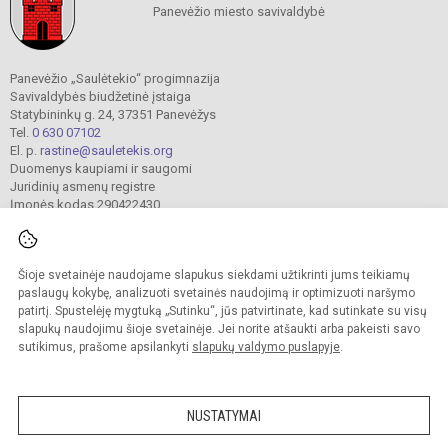
Panevėžio miesto savivaldybė
Panevėžio „Saulėtekio“ progimnazija
Savivaldybės biudžetinė įstaiga
Statybininkų g. 24, 37351 Panevėžys
Tel.
0 630 07102
El. p.
rastine@sauletekis.org
Duomenys kaupiami ir saugomi
Juridinių asmenų registre
Įmonės kodas 290422430
Šioje svetainėje naudojame slapukus siekdami užtikrinti jums teikiamų
© 2022. Panevėžio „Saulėtekio“ progimnazija. Visos teisės saugomos.
Kopijuoti turinį be raštiško progimnazijos sutikimo griežtai draudžiama.
paslaugų kokybę, analizuoti svetainės naudojimą ir optimizuoti naršymo
patirtį. Spustelėję mygtuką „Sutinku“, jūs patvirtinate, kad sutinkate su visų
Prieinamumo paraiška
Slapukų valdymas
slapukų naudojimu šioje svetainėje. Jei norite atšaukti arba pakeisti savo
sutikimus, prašome apsilankyti
slapukų valdymo puslapyje
.
Sumanus būdas atnaujinti
mokyklos interneto
svetainę
NUSTATYMAI