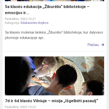
ir...
5a klasės edukacija ,,Žiburėlio“ bibliotekoje –
emocijos ir...
Paskelbta: 2025-10-27
Kategorija:
Edukacinės išvykos
5a klasės mokiniai lankėsi „Žiburėlio“ bibliotekoje, kur dalyvavo
įdomioje edukacijoje api...
Plačiau
7d
ir
6d
klasės
Vilniuje
–
misija
„Išgelbėti
7d ir 6d klasės Vilniuje – misija „Išgelbėti pasaulį“
pasaulį“
Paskelbta: 2025-10-25