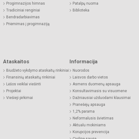
Progimnazijos himnas
Patalpų nuoma
Tradiciniai renginiai
Biblioteka
Bendradarbiavimas
Priėmimas į progimnaziją
Ataskaitos
Informacija
Biudžeto vykdymo ataskaitų rinkiniai
Nuorodos
Finansinių ataskaitų rinkiniai
Laisvos darbo vietos
Lėšos veiklai viešinti
Asmens duomenų apsauga
Projektai
Konsultavimasis su visuomene
Viešieji pirkimai
Dažniausiai užduodami klausimai
Pranešėjų apsauga
1,2% parama
Neformalusis švietimas
Aktualu mokiniams
Korupcijos prevencija
Civilinė sauga