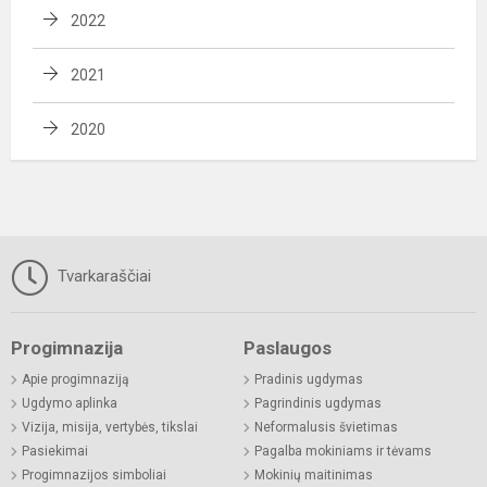
2022
2021
2020
Tvarkaraščiai
Progimnazija
Paslaugos
Apie progimnaziją
Pradinis ugdymas
Ugdymo aplinka
Pagrindinis ugdymas
Vizija, misija, vertybės, tikslai
Neformalusis švietimas
Pasiekimai
Pagalba mokiniams ir tėvams
Progimnazijos simboliai
Mokinių maitinimas