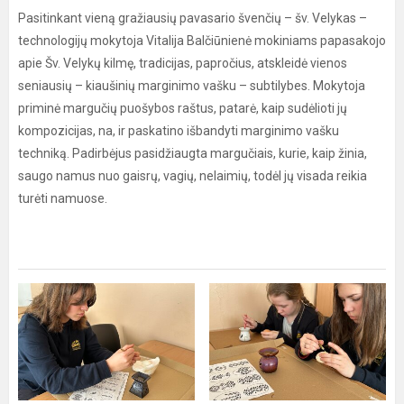
Pasitinkant vieną gražiausių pavasario švenčių – šv. Velykas –
technologijų mokytoja Vitalija Balčiūnienė mokiniams papasakojo
apie Šv. Velykų kilmę, tradicijas, papročius, atskleidė vienos
seniausių – kiaušinių marginimo vašku – subtilybes. Mokytoja
priminė margučių puošybos raštus, patarė, kaip sudėlioti jų
kompozicijas, na, ir paskatino išbandyti marginimo vašku
techniką. Padirbėjus pasidžiaugta margučiais, kurie, kaip žinia,
saugo namus nuo gaisrų, vagių, nelaimių, todėl jų visada reikia
turėti namuose.