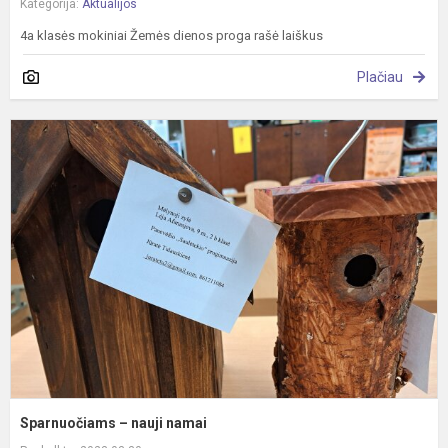
Kategorija:
Aktualijos
4a klasės mokiniai Žemės dienos proga rašė laiškus
Plačiau
S
–
n
n
Sparnuočiams – nauji namai