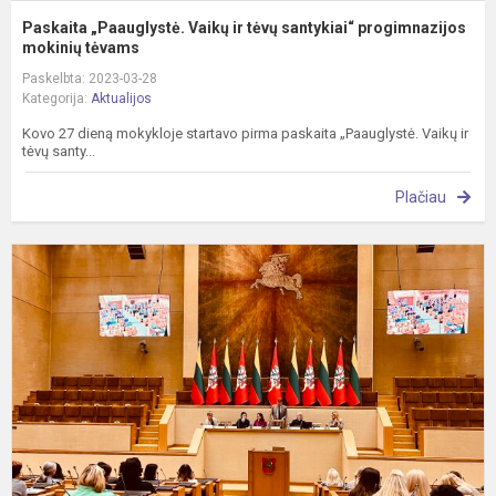
Paskaita „Paauglystė. Vaikų ir tėvų santykiai“ progimnazijos
mokinių tėvams
Paskelbta: 2023-03-28
Kategorija:
Aktualijos
Kovo 27 dieną mokykloje startavo pirma paskaita „Paauglystė. Vaikų ir
tėvų santy...
Plačiau
S
k
„
į
p
–
p
s.