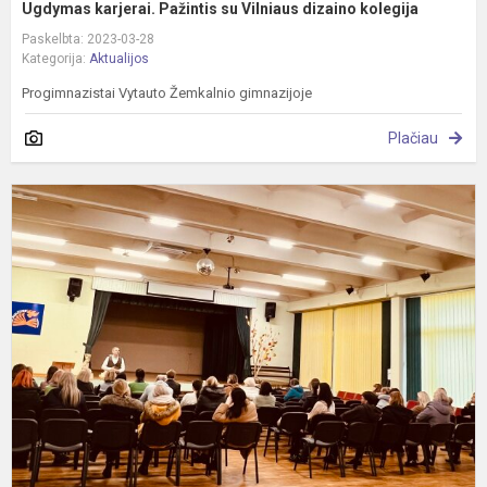
Ugdymas karjerai. Pažintis su Vilniaus dizaino kolegija
Paskelbta: 2023-03-28
Kategorija:
Aktualijos
Progimnazistai Vytauto Žemkalnio gimnazijoje
Plačiau
P
„
V
ir
t
s
p