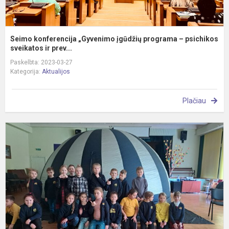
Seimo konferencija „Gyvenimo įgūdžių programa – psichikos
sveikatos ir prev...
Paskelbta: 2023-03-27
Kategorija:
Aktualijos
Plačiau
S
–
S
K