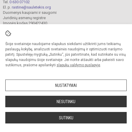
Tel.
0 630 07102
El. p.
rastine@sauletekis.org
Duomenys kaupiami ir saugomi
Juridinių asmenų registre
Įmonės kodas 290422430
Šioje svetainėje naudojame slapukus siekdami užtikrinti jums teikiamų
© 2022. Panevėžio „Saulėtekio“ progimnazija. Visos teisės saugomos.
Kopijuoti turinį be raštiško progimnazijos sutikimo griežtai draudžiama.
paslaugų kokybę, analizuoti svetainės naudojimą ir optimizuoti naršymo
patirtį. Spustelėję mygtuką „Sutinku“, jūs patvirtinate, kad sutinkate su visų
Prieinamumo paraiška
Slapukų valdymas
slapukų naudojimu šioje svetainėje. Jei norite atšaukti arba pakeisti savo
sutikimus, prašome apsilankyti
slapukų valdymo puslapyje
.
Sumanus būdas atnaujinti
mokyklos interneto
svetainę
NUSTATYMAI
NESUTINKU
SUTINKU