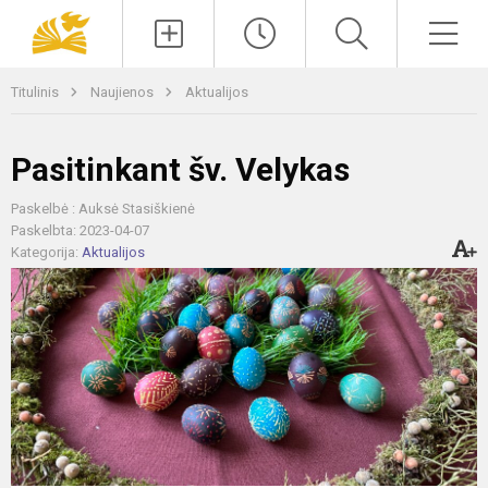
Paieška
Men
Titulinis
Naujienos
Aktualijos
Pasitinkant šv. Velykas
Paskelbė : Auksė Stasiškienė
Paskelbta: 2023-04-07
Kategorija:
Aktualijos