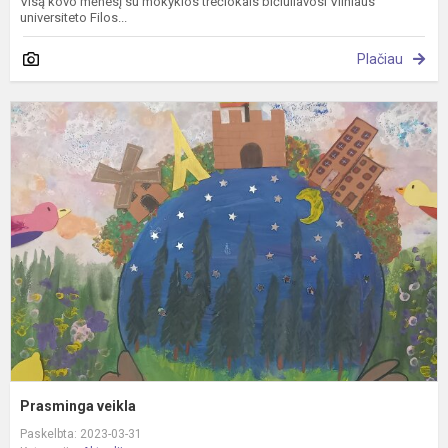
Visą kovo mėnesį su mokyklos trečiokais bičiuliavosi Vilniaus
universiteto Filos...
Plačiau
P
v
Prasminga veikla
Paskelbta: 2023-03-31