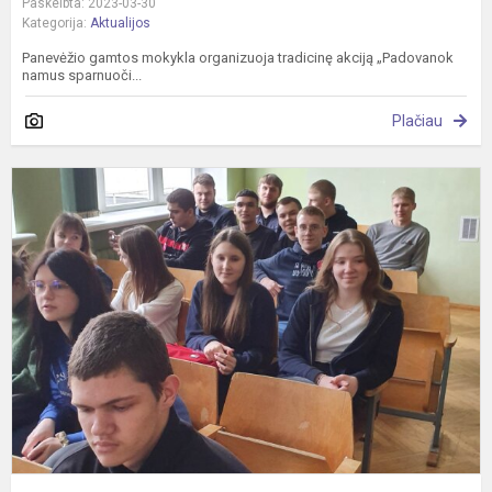
Paskelbta: 2023-03-30
Kategorija:
Aktualijos
Panevėžio gamtos mokykla organizuoja tradicinę akciją „Padovanok
namus sparnuoči...
Plačiau
U
k
P
s
V
d
k