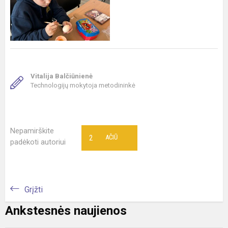
Vitalija Balčiūnienė
Technologijų mokytoja metodininkė
Nepamirškite
2
AČIŪ
padėkoti autoriui
Grįžti
Ankstesnės naujienos