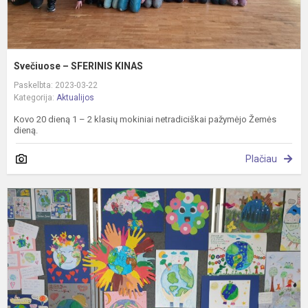
Svečiuose – SFERINIS KINAS
Paskelbta: 2023-03-22
Kategorija:
Aktualijos
Kovo 20 dieną 1 – 2 klasių mokiniai netradiciškai pažymėjo Žemės
dieną.
Plačiau
L
Ž