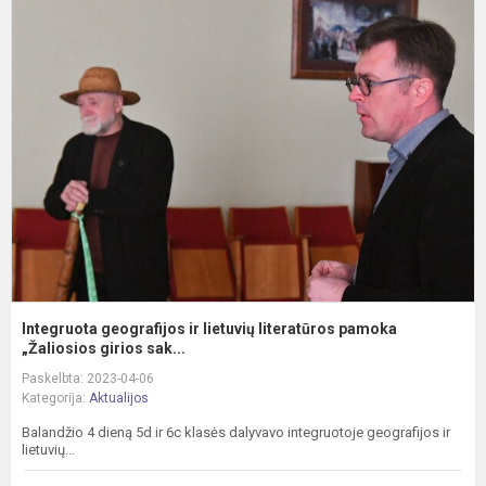
I
g
ir
l
l
p
„Ž
Integruota geografijos ir lietuvių literatūros pamoka
„Žaliosios girios sak...
Paskelbta: 2023-04-06
Kategorija:
Aktualijos
Balandžio 4 dieną 5d ir 6c klasės dalyvavo integruotoje geografijos ir
lietuvių...