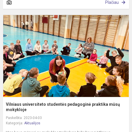
Plačiau
V
u
s
p
p
m
m
Vilniaus universiteto studentės pedagoginė praktika mūsų
mokykloje
Paskelbta: 2023-04-03
Kategorija:
Aktualijos