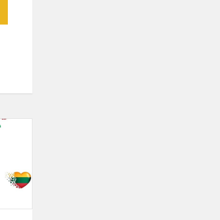
Auginu
Lietuvą
širdy