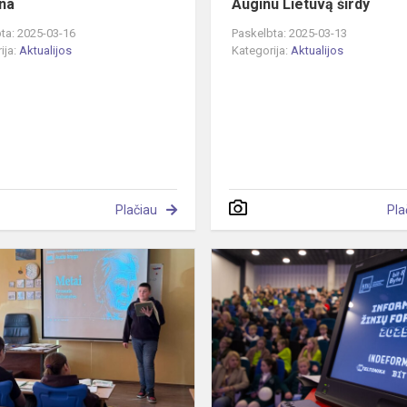
ena
Auginu Lietuvą širdy
ta: 2025-03-16
Paskelbta: 2025-03-13
ija:
Aktualijos
Kategorija:
Aktualijos
Plačiau
Pla
Skaitome
Donelaitį