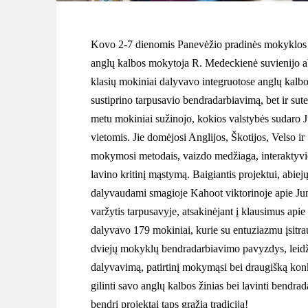
Kovo 2-7 dienomis Panevėžio pradinės mokyklos a
anglų kalbos mokytoja R. Medeckienė suvienijo a
klasių mokiniai dalyvavo integruotose anglų kalbos
sustiprino tarpusavio bendradarbiavimą, bet ir s
metu mokiniai sužinojo, kokios valstybės sudaro J
vietomis. Jie domėjosi Anglijos, Škotijos, Velso ir 
mokymosi metodais, vaizdo medžiaga, interaktyviom
lavino kritinį mąstymą. Baigiantis projektui, abiej
dalyvaudami smagioje Kahoot viktorinoje apie Jun
varžytis tarpusavyje, atsakinėjant į klausimus apie š
dalyvavo 179 mokiniai, kurie su entuziazmu įsitra
dviejų mokyklų bendradarbiavimo pavyzdys, leidžia
dalyvavimą, patirtinį mokymąsi bei draugišką konk
gilinti savo anglų kalbos žinias bei lavinti bend
bendri projektai taps gražia tradicija!