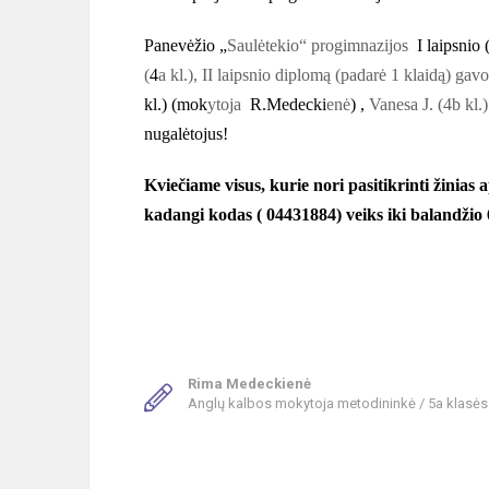
Panevėžio „
Saulėtekio“ progimnazijos
I laipsnio 
(
4
a kl.), II laipsnio diplomą (padarė 1 klaidą) gav
kl.) (mok
ytoja
R.Medecki
enė
) ,
Vanesa J. (4b kl.
nugalėtojus!
Kviečiame visus, kurie nori pasitikrinti žinias 
kadangi kodas ( 04431884) veiks iki balandžio 
Rima Medeckienė
Anglų kalbos mokytoja metodininkė / 5a klasė