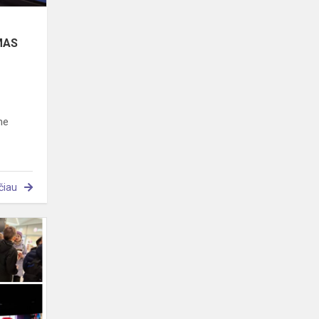
MAS
me
čiau
Trečiokai
taupo