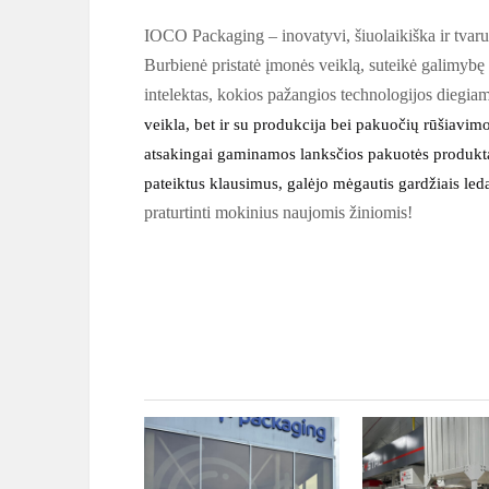
IOCO Packaging – inovatyvi, šiuolaikiška ir tvar
Burbienė pristatė įmonės veiklą, suteikė galimybę 
intelektas, kokios pažangios technologijos diegi
veikla, bet ir su produkcija bei pakuočių rūšiavi
atsakingai gaminamos lanksčios pakuotės produkta
pateiktus klausimus, galėjo mėgautis gardžiais leda
praturtinti mokinius naujomis žiniomis!