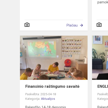
pamoko
Plačiau
Finansinio
raštingumo
savaitė
Finansinio raštingumo savaitė
ENGL
Paskelbta: 2025-04-18
Paskelb
Kategorija:
Aktualijos
Kategor
Balandžio 14-18 dienomis
Baland