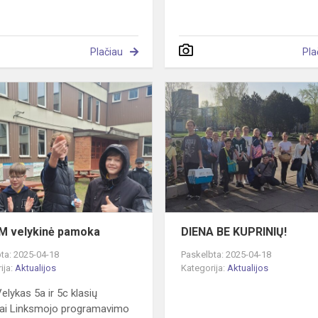
Plačiau
Pla
ė
STEAM
velykinė
pamoka
M velykinė pamoka
DIENA BE KUPRINIŲ!
ta: 2025-04-18
Paskelbta: 2025-04-18
ija:
Aktualijos
Kategorija:
Aktualijos
elykas 5a ir 5c klasių
ai Linksmojo programavimo