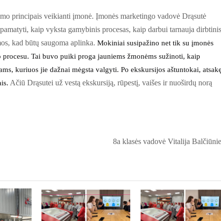
umo principais veikianti įmonė. Įmonės marketingo vadovė Drąsutė
pamatyti, kaip vyksta gamybinis procesas, kaip darbui tarnauja dirbtini
amos, kad būtų saugoma aplinka.
Mokiniai susipažino net tik su įmonės
mo procesu. Tai buvo puiki proga jauniems žmonėms sužinoti, kaip
ms, kuriuos jie dažnai mėgsta valgyti.
Po ekskursijos aštuntokai, atsakę
is.
Ačiū Drąsutei už vestą ekskursiją, rūpestį, vaišes ir nuoširdų norą
8a klasės vadovė Vitalija Balčiūni