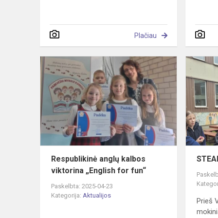
Plačiau
Respublikin
anglų
kalbos
viktorina
„English
for
fun“
Respublikinė anglų kalbos
STEA
viktorina „English for fun“
Paskelb
Kategor
Paskelbta: 2025-04-23
Kategorija:
Aktualijos
Prieš V
mokini