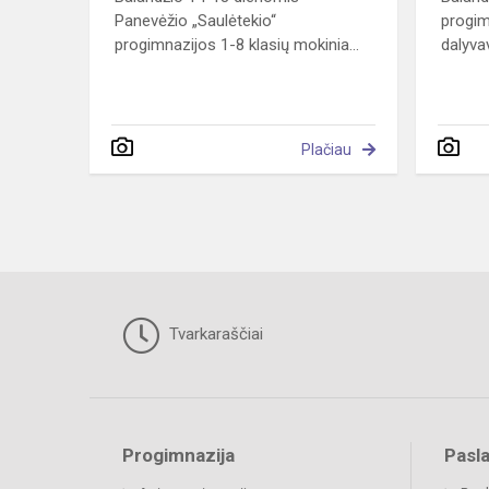
Panevėžio „Saulėtekio“
progim
progimnazijos 1-8 klasių mokinia...
dalyvav
Plačiau
Tvarkaraščiai
Progimnazija
Pasl