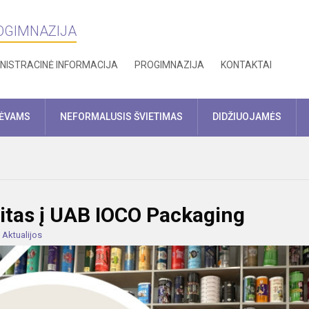
ROGIMNAZIJA
NISTRACINĖ INFORMACIJA
PROGIMNAZIJA
KONTAKTAI
TĖVAMS
NEFORMALUSIS ŠVIETIMAS
DIDŽIUOJAMĖS
izitas į UAB IOCO Packaging
:
Aktualijos