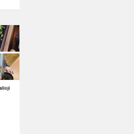
Pirmų
klasių
projektas
„Žalioji
palangė“
lioji