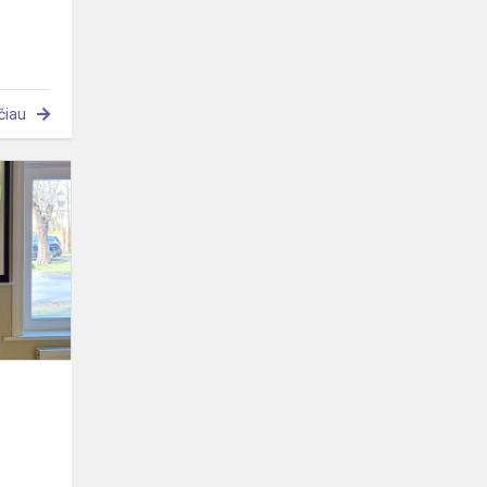
čiau
Naudinga
patirtis
mokinių
konferencijoje