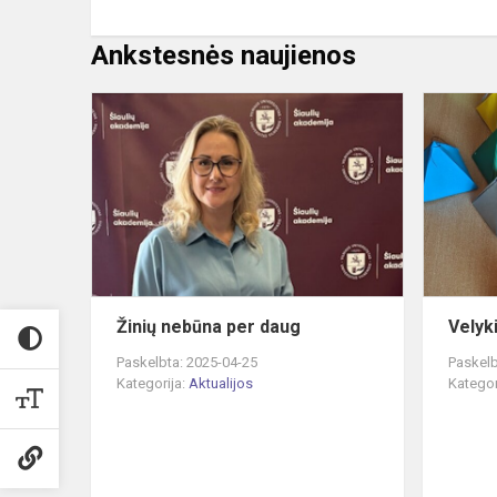
Ankstesnės naujienos
Žinių
nebūna
per
daug
Žinių nebūna per daug
Velyk
Paskelbta: 2025-04-25
Paskelb
Kategorija:
Aktualijos
Kategor