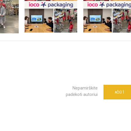
Nepamirškite
1
AČIŪ
padėkoti autoriui