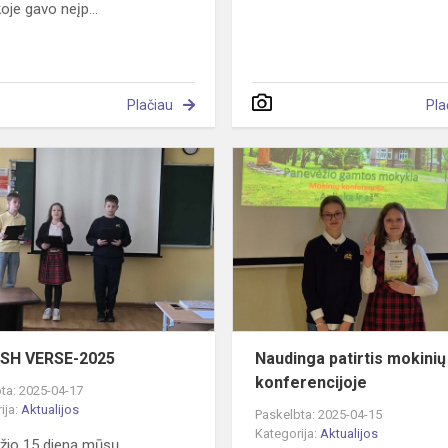
je gavo neįp...
Plačiau
Pla
ENGLISH
VERSE-
2025
ISH VERSE-2025
Naudinga patirtis mokinių
konferencijoje
ta: 2025-04-17
ija:
Aktualijos
Paskelbta: 2025-04-15
Kategorija:
Aktualijos
žio 15 dieną mūsų