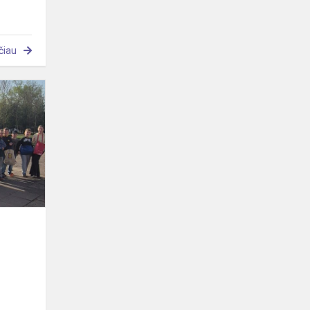
čiau
DIENA
BE
KUPRINIŲ!