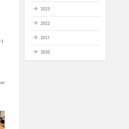
2023
s
2022
2021
 į
2020
enė