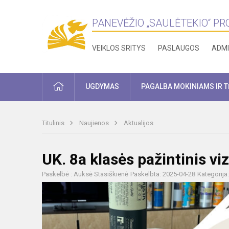
PANEVĖŽIO „SAULĖTEKIO“ P
VEIKLOS SRITYS
PASLAUGOS
ADMI
PRADŽIA
UGDYMAS
PAGALBA MOKINIAMS IR 
Titulinis
Naujienos
Aktualijos
UK. 8a klasės pažintinis v
Paskelbė : Auksė Stasiškienė
Paskelbta: 2025-04-28
Kategorija