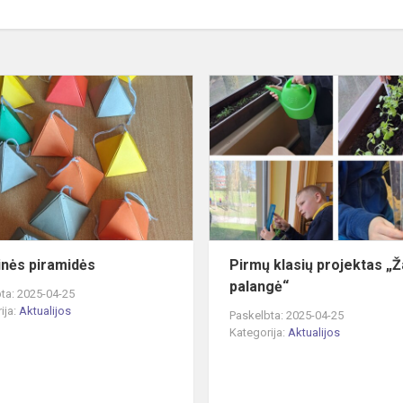
Velykinės
piramidės
inės piramidės
Pirmų klasių projektas „Ža
palangė“
ta: 2025-04-25
ija:
Aktualijos
Paskelbta: 2025-04-25
Kategorija:
Aktualijos