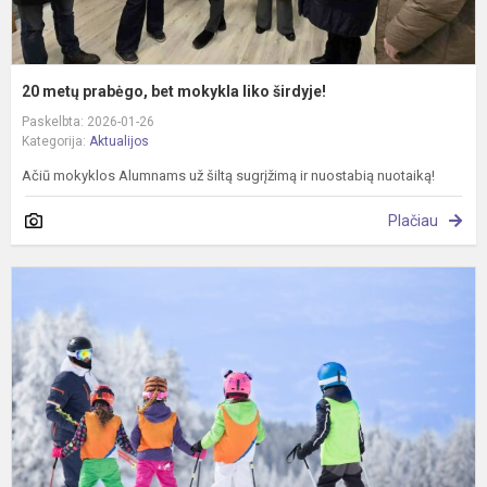
20 metų prabėgo, bet mokykla liko širdyje!
Paskelbta: 2026-01-26
Kategorija:
Aktualijos
Ačiū mokyklos Alumnams už šiltą sugrįžimą ir nuostabią nuotaiką!
Plačiau
K
s
e
ž
m