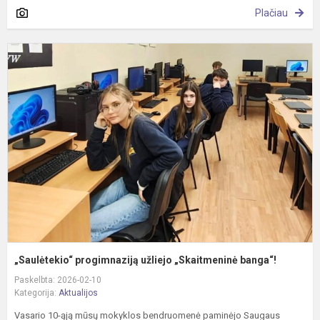
Plačiau
„
p
u
„
b
„Saulėtekio“ progimnaziją užliejo „Skaitmeninė banga“!
Paskelbta: 2026-02-10
Kategorija:
Aktualijos
Vasario 10-ąją mūsų mokyklos bendruomenė paminėjo Saugaus