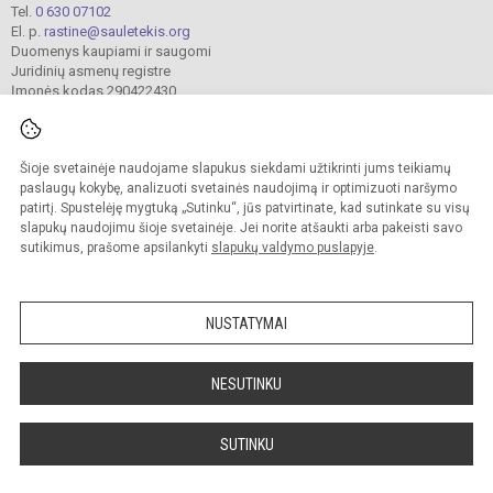
Tel.
0 630 07102
El. p.
rastine@sauletekis.org
Duomenys kaupiami ir saugomi
Juridinių asmenų registre
Įmonės kodas 290422430
Šioje svetainėje naudojame slapukus siekdami užtikrinti jums teikiamų
© 2022. Panevėžio „Saulėtekio“ progimnazija. Visos teisės saugomos.
Kopijuoti turinį be raštiško progimnazijos sutikimo griežtai draudžiama.
paslaugų kokybę, analizuoti svetainės naudojimą ir optimizuoti naršymo
patirtį. Spustelėję mygtuką „Sutinku“, jūs patvirtinate, kad sutinkate su visų
Prieinamumo paraiška
Slapukų valdymas
slapukų naudojimu šioje svetainėje. Jei norite atšaukti arba pakeisti savo
sutikimus, prašome apsilankyti
slapukų valdymo puslapyje
.
Sumanus būdas atnaujinti
mokyklos interneto
svetainę
NUSTATYMAI
NESUTINKU
SUTINKU