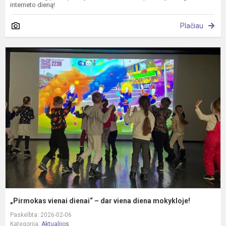
interneto dieną!
Plačiau
„
v
d
–
d
v
d
m
„Pirmokas vienai dienai“ – dar viena diena mokykloje!
Paskelbta: 2026-02-06
Kategorija:
Aktualijos