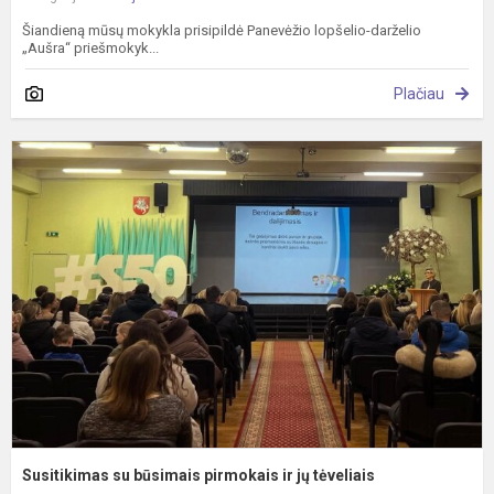
Šiandieną mūsų mokykla prisipildė Panevėžio lopšelio-darželio
„Aušra“ priešmokyk...
Plačiau
S
s
b
p
ir
j
t
Susitikimas su būsimais pirmokais ir jų tėveliais