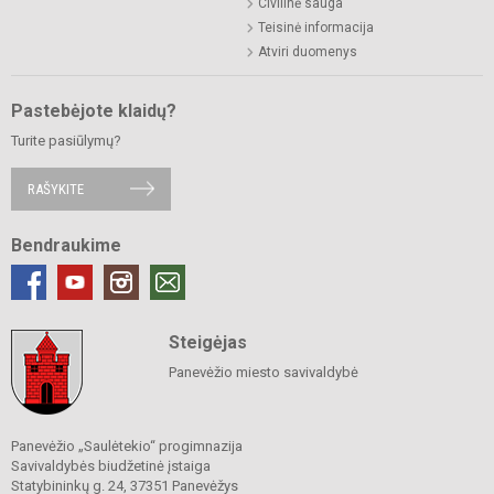
Civilinė sauga
Teisinė informacija
Atviri duomenys
Pastebėjote klaidų?
Turite pasiūlymų?
RAŠYKITE
Bendraukime
Steigėjas
Panevėžio miesto savivaldybė
Panevėžio „Saulėtekio“ progimnazija
Savivaldybės biudžetinė įstaiga
Statybininkų g. 24, 37351 Panevėžys