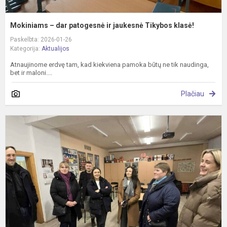
Mokiniams – dar patogesnė ir jaukesnė Tikybos klasė!
Paskelbta: 2026-01-26
Kategorija:
Aktualijos
Atnaujinome erdvę tam, kad kiekviena pamoka būtų ne tik naudinga,
bet ir maloni....
Plačiau
2
m
p
b
m
l
š