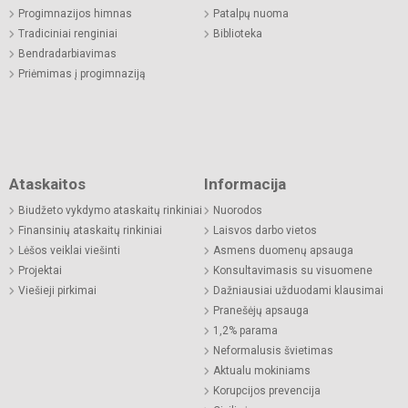
Progimnazijos himnas
Patalpų nuoma
Tradiciniai renginiai
Biblioteka
Bendradarbiavimas
Priėmimas į progimnaziją
Ataskaitos
Informacija
Biudžeto vykdymo ataskaitų rinkiniai
Nuorodos
Finansinių ataskaitų rinkiniai
Laisvos darbo vietos
Lėšos veiklai viešinti
Asmens duomenų apsauga
Projektai
Konsultavimasis su visuomene
Viešieji pirkimai
Dažniausiai užduodami klausimai
Pranešėjų apsauga
1,2% parama
Neformalusis švietimas
Aktualu mokiniams
Korupcijos prevencija