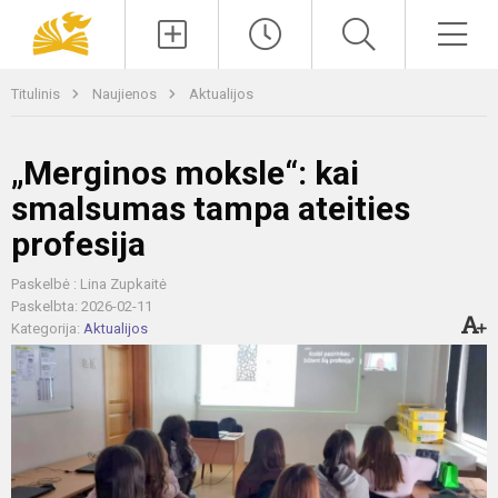
Paieška
Men
Titulinis
Naujienos
Aktualijos
„Merginos moksle“: kai
smalsumas tampa ateities
profesija
Paskelbė : Lina Zupkaitė
Paskelbta: 2026-02-11
Kategorija:
Aktualijos