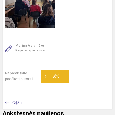
Marina Velaniškė
Karjeros specialistė
Nepamirškite
0
AČIŪ
padėkoti autoriui
Grįžti
Ankstesnės naujienos