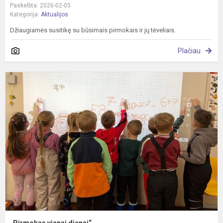
Paskelbta: 2026-02-05
Kategorija:
Aktualijos
Džiaugiamės susitikę su būsimais pirmokais ir jų tėveliais.
Plačiau
„
v
d
„Pirmokas vienai dienai“