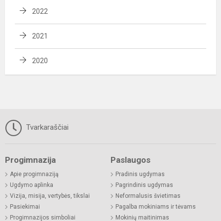
2022
2021
2020
Tvarkaraščiai
Progimnazija
Paslaugos
Apie progimnaziją
Pradinis ugdymas
Ugdymo aplinka
Pagrindinis ugdymas
Vizija, misija, vertybės, tikslai
Neformalusis švietimas
Pasiekimai
Pagalba mokiniams ir tėvams
Progimnazijos simboliai
Mokinių maitinimas