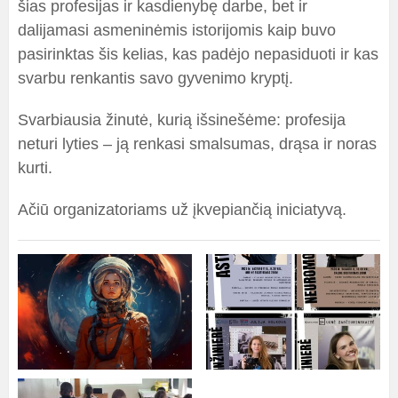
šias profesijas ir kasdienybę darbe, bet ir
dalijamasi asmeninėmis istorijomis kaip buvo
pasirinktas šis kelias, kas padėjo nepasiduoti ir kas
svarbu renkantis savo gyvenimo kryptį.
Svarbiausia žinutė, kurią išsinešėme: profesija
neturi lyties – ją renkasi smalsumas, drąsa ir noras
kurti.
Ačiū organizatoriams už įkvepiančią iniciatyvą.