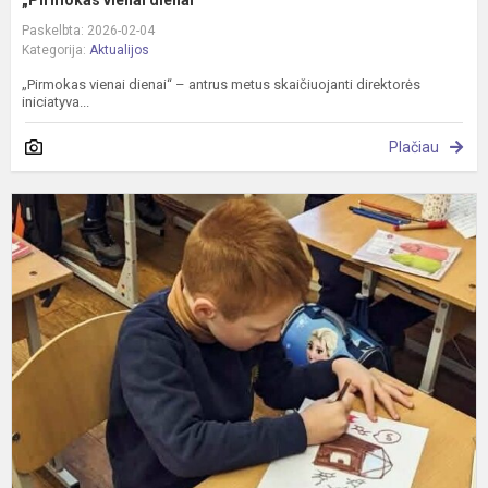
Paskelbta: 2026-02-04
Kategorija:
Aktualijos
„Pirmokas vienai dienai“ – antrus metus skaičiuojanti direktorės
iniciatyva...
Plačiau
V
d
1
k