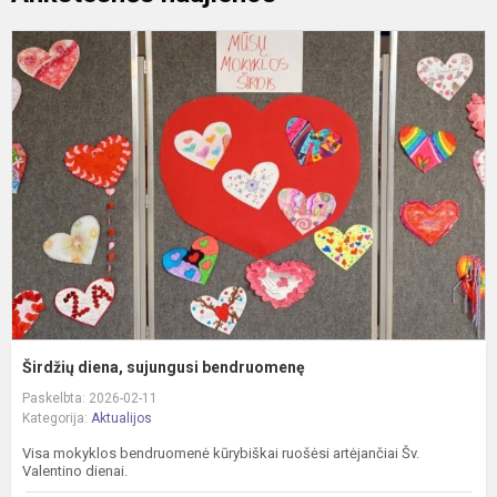
Š
d
s
b
Širdžių diena, sujungusi bendruomenę
Paskelbta: 2026-02-11
Kategorija:
Aktualijos
Visa mokyklos bendruomenė kūrybiškai ruošėsi artėjančiai Šv.
Valentino dienai.