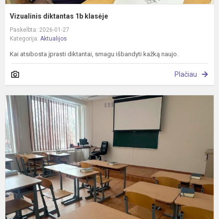
Vizualinis diktantas 1b klasėje
Paskelbta: 2026-01-27
Kategorija:
Aktualijos
Kai atsibosta įprasti diktantai, smagu išbandyti kažką naujo.
Plačiau
M
–
d
p
ir
j
T
k