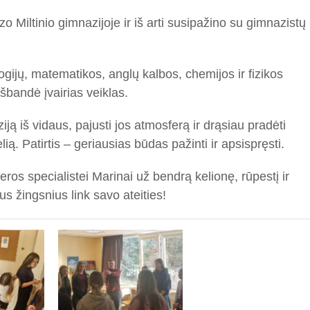
Miltinio gimnazijoje ir iš arti susipažino su gimnazistų
ogijų, matematikos, anglų kalbos, chemijos ir fizikos
išbandė įvairias veiklas.
ją iš vidaus, pajusti jos atmosferą ir drąsiau pradėti
ą. Patirtis – geriausias būdas pažinti ir apsispręsti.
ros specialistei Marinai už bendrą kelionę, rūpestį ir
 žingsnius link savo ateities!