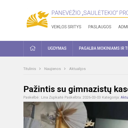
PANEVĖŽIO „SAULĖTEKIO“ P
VEIKLOS SRITYS
PASLAUGOS
ADMI
PRADŽIA
UGDYMAS
PAGALBA MOKINIAMS IR 
Titulinis
Naujienos
Aktualijos
Pažintis su gimnazistų ka
Paskelbė : Lina Zupkaitė
Paskelbta: 2026-03-03
Kategorija:
Aktu