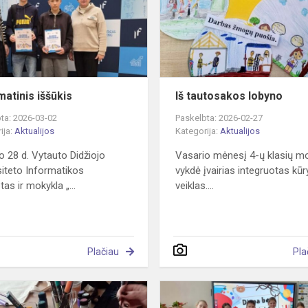
atinis iššūkis
Iš tautosakos lobyno
ta: 2026-03-02
Paskelbta: 2026-02-27
ija:
Aktualijos
Kategorija:
Aktualijos
o 28 d. Vytauto Didžiojo
Vasario mėnesį 4-ų klasių mo
siteto Informatikos
vykdė įvairias integruotas kū
tas ir mokykla „...
veiklas....
Plačiau
Pla
Kūrybiškumas
suartina