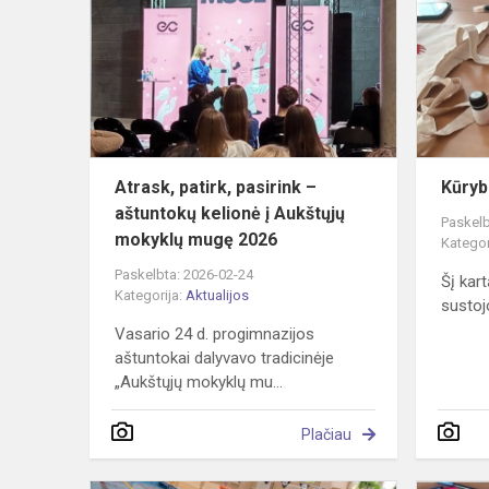
pasirink
–
aštuntokų
kelionė
į
Aukštųjų
mok...
Atrask, patirk, pasirink –
Kūryb
aštuntokų kelionė į Aukštųjų
Paskelb
mokyklų mugę 2026
Kategor
Paskelbta: 2026-02-24
Šį kar
Kategorija:
Aktualijos
sustoj
Vasario 24 d. progimnazijos
aštuntokai dalyvavo tradicinėje
„Aukštųjų mokyklų mu...
Plačiau