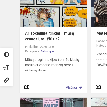
–
mūsų
draugai,
ar
iššūkis?
Ar socialiniai tinklai – mūsų
Matem
draugai, ar iššūkis?
Paskelb
Kategor
Paskelbta: 2026-03-02
Kategorija:
Aktualijos
Vasari
univer
Mūsų progimnazijos 6c ir 7d klasių
fakulte
mokiniai vasario mėnesį nėrė į
aktualią disku...
Plačiau
Atrask,
patirk,