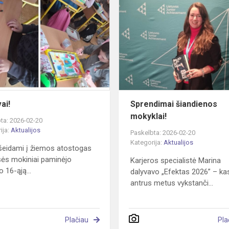
Lietuvai!
ai!
Sprendimai šiandienos
mokyklai!
ta: 2026-02-20
ija:
Aktualijos
Paskelbta: 2026-02-20
Kategorija:
Aktualijos
išeidami į žiemos atostogas
sės mokiniai paminėjo
Karjeros specialistė Marina
 16-ąją...
dalyvavo „Efektas 2026” – ka
antrus metus vykstanči...
Plačiau
Pla