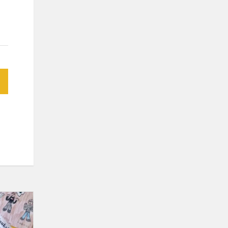
Iš
tautosakos
lobyno