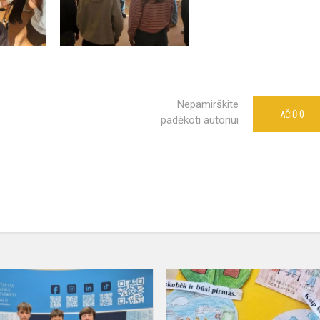
Nepamirškite
0
AČIŪ
padėkoti autoriui
Matematinis
iššūkis