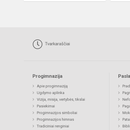
Tvarkaraščiai
Progimnazija
Pasl
Apie progimnaziją
Prad
Ugdymo aplinka
Pagr
Vizija, misija, vertybės, tikslai
Nefo
Pasiekimai
Paga
Progimnazijos simboliai
Moki
Progimnazijos himnas
Pat
Tradiciniai renginiai
Bibl