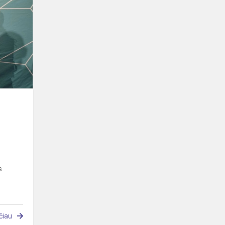
Sprendimai
šiandienos
mokyklai!
s
čiau