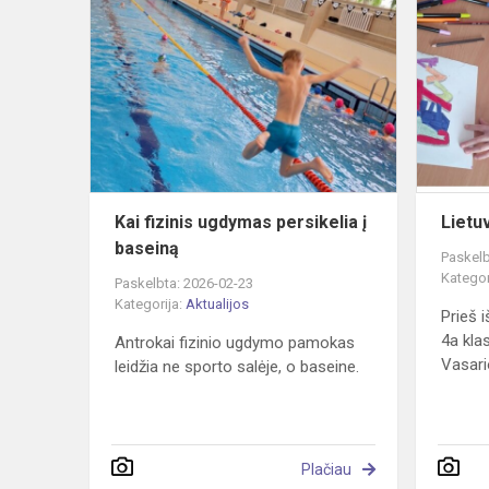
Kai
fizinis
ugdymas
persikelia
į
baseiną
Kai fizinis ugdymas persikelia į
Lietuv
baseiną
Paskelb
Kategor
Paskelbta: 2026-02-23
Kategorija:
Aktualijos
Prieš 
4a kla
Antrokai fizinio ugdymo pamokas
Vasario
leidžia ne sporto salėje, o baseine.
Plačiau