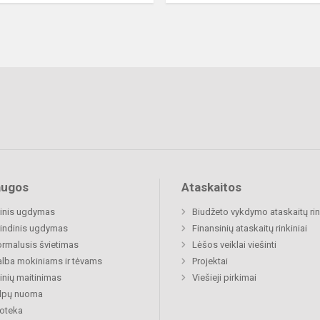
augos
Ataskaitos
inis ugdymas
Biudžeto vykdymo ataskaitų rin
indinis ugdymas
Finansinių ataskaitų rinkiniai
rmalusis švietimas
Lėšos veiklai viešinti
lba mokiniams ir tėvams
Projektai
nių maitinimas
Viešieji pirkimai
alpų nuoma
ioteka