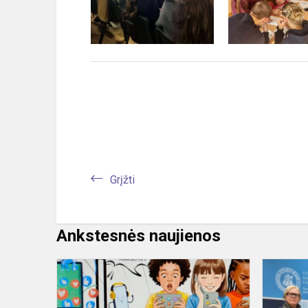
Grįžti
Ankstesnės naujienos
Ar
socialiniai
tinklai