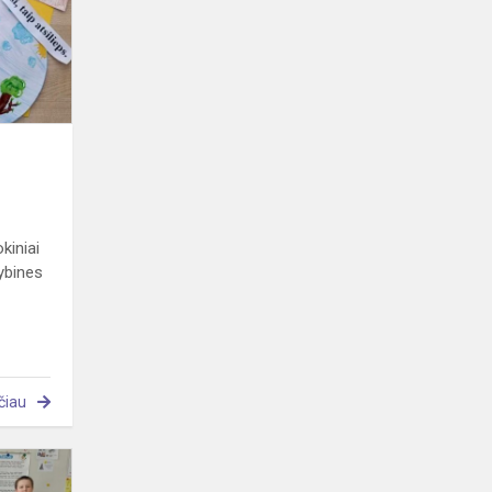
kiniai
rybines
čiau
Diena
be