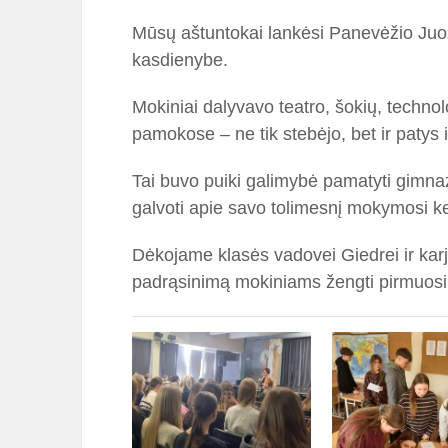
Mūsų aštuntokai lankėsi Panevėžio Juozo 
kasdienybe.
Mokiniai dalyvavo teatro, šokių, technol
pamokose – ne tik stebėjo, bet ir patys 
Tai buvo puiki galimybė pamatyti gimnazi
galvoti apie savo tolimesnį mokymosi keli
Dėkojame klasės vadovei Giedrei ir karje
padrąsinimą mokiniams žengti pirmuosius