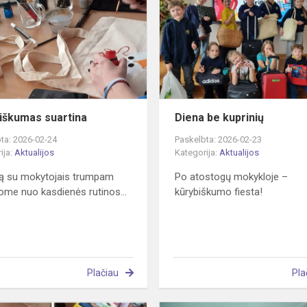
iškumas suartina
Diena be kuprinių
ta: 2026-02-24
Paskelbta: 2026-02-23
ija:
Aktualijos
Kategorija:
Aktualijos
tą su mokytojais trumpam
Po atostogų mokykloje –
ome nuo kasdienės rutinos...
kūrybiškumo fiesta!
Plačiau
Pla