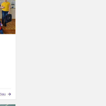
kuprinių
čiau