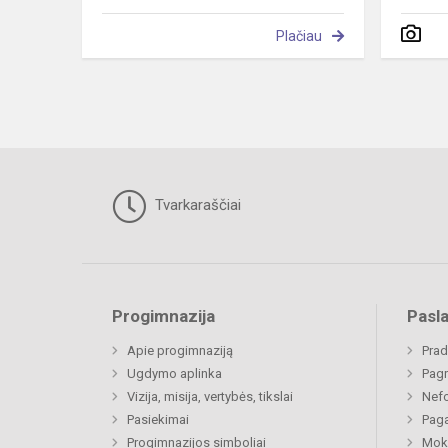
Plačiau
Tvarkaraščiai
Progimnazija
Pasl
Apie progimnaziją
Prad
Ugdymo aplinka
Pagr
Vizija, misija, vertybės, tikslai
Nefo
Pasiekimai
Paga
Progimnazijos simboliai
Moki