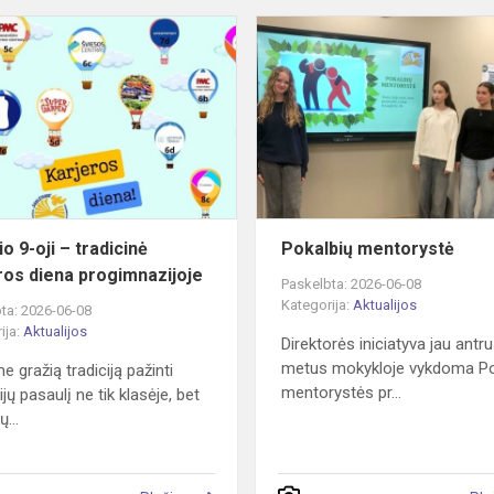
Birželio
9-
oji
–
tradicinė
Karjeros
diena
progimnazijoje
io 9-oji – tradicinė
Pokalbių mentorystė
ros diena progimnazijoje
Paskelbta: 2026-06-08
Kategorija:
Aktualijos
ta: 2026-06-08
ija:
Aktualijos
Direktorės iniciatyva jau antr
metus mokykloje vykdoma Po
e gražią tradiciją pažinti
mentorystės pr...
jų pasaulį ne tik klasėje, bet
ų...