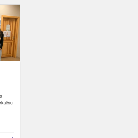
Pokalbių
mentorystė
us
kalbių