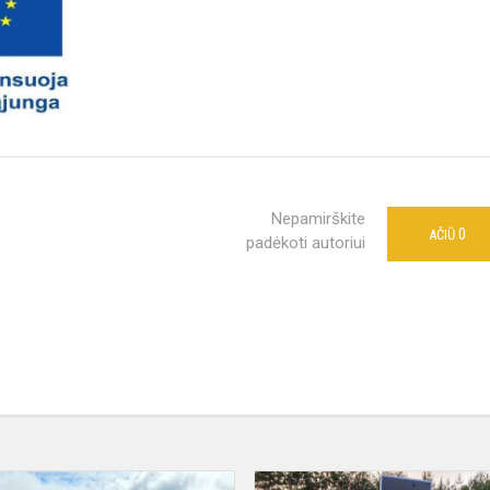
Nepamirškite
0
AČIŪ
padėkoti autoriui
Mokslo