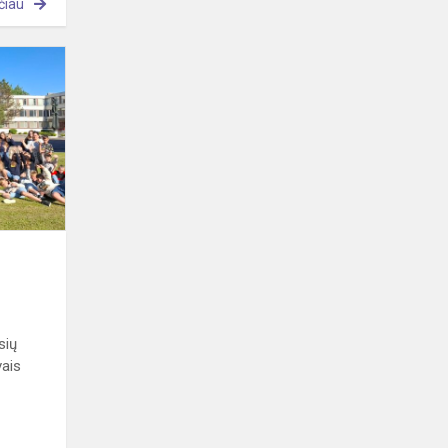
čiau
Graži
tradicija
tęsiasi!
sių
vais