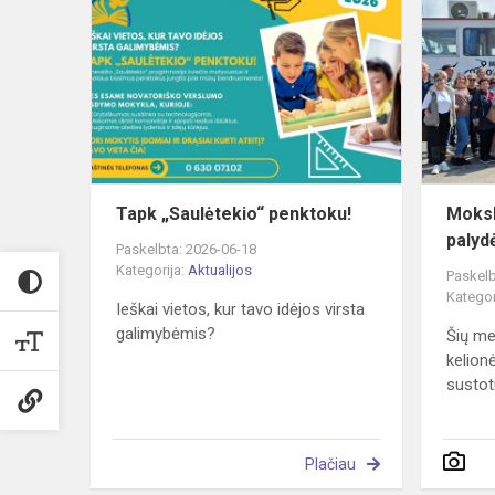
„Saulėtekio“
penktoku!
Tapk „Saulėtekio“ penktoku!
Moksl
palyd
Paskelbta: 2026-06-18
Kategorija:
Aktualijos
Paskelb
Kategor
Ieškai vietos, kur tavo idėjos virsta
galimybėmis?
Šių me
kelion
sustoti
Plačiau