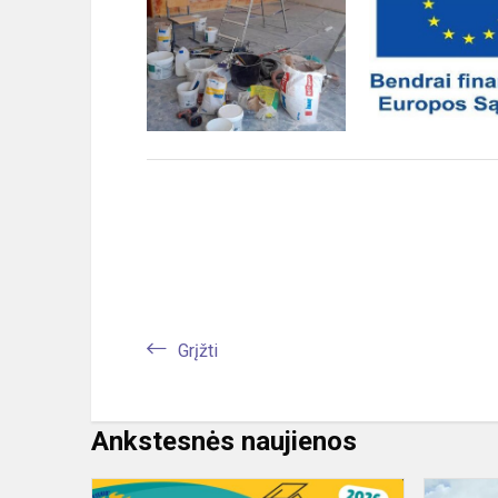
Grįžti
Ankstesnės naujienos
Tapk