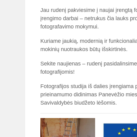
Jau rudenį pakviesime į naujai įrengtą f
įrengimo darbai – netrukus čia lauks pro
fotografavimo mokymui.
Kuriame jaukią, modernią ir funkcionalią
mokinių nuotraukos būtų išskirtinės.
Sekite naujienas – rudenį pasidalinsime 
fotografijomis!
Fotografijos studija iš dalies įrengiam
prieinamumo didinimas Panevėžio mieste
Savivaldybės biudžeto lėšomis.