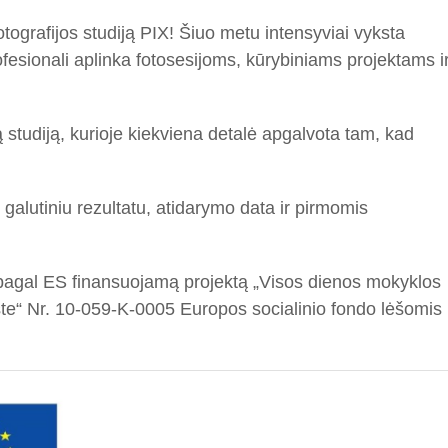
otografijos studiją PIX! Šiuo metu intensyviai vyksta
fesionali aplinka fotosesijoms, kūrybiniams projektams i
 studiją, kurioje kiekviena detalė apgalvota tam, kad
galutiniu rezultatu, atidarymo data ir pirmomis
a pagal ES finansuojamą projektą „Visos dienos mokyklos
“ Nr. 10-059-K-0005 Europos socialinio fondo lėšomis 