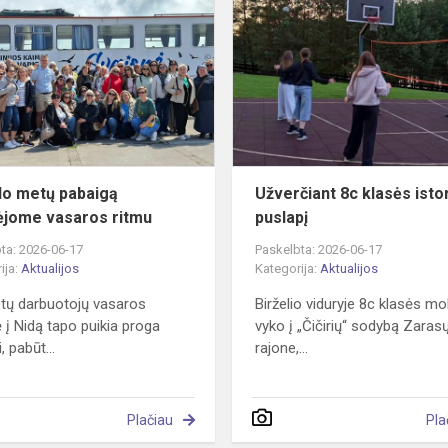
metų
pabaigą
palydėjome
vasaros
ritmu
o metų pabaigą
Užverčiant 8c klasės isto
ėjome vasaros ritmu
puslapį
ta: 2026-06-17
Paskelbta: 2026-06-17
ija:
Aktualijos
Kategorija:
Aktualijos
tų darbuotojų vasaros
Birželio viduryje 8c klasės mo
ė į Nidą tapo puikia proga
vyko į „Čičirių“ sodybą Zaras
, pabūt...
rajone,...
Plačiau
Pla