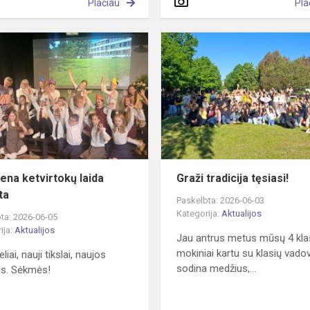
Plačiau
Pla
Dar
viena
ketvirtokų
laida
išlydėta
iena ketvirtokų laida
Graži tradicija tęsiasi!
ta
Paskelbta: 2026-06-03
Kategorija:
Aktualijos
ta: 2026-06-05
ija:
Aktualijos
Jau antrus metus mūsų 4 kla
mokiniai kartu su klasių vado
eliai, nauji tikslai, naujos
sodina medžius,...
jos. Sėkmės!