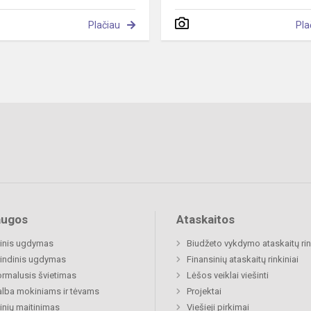
Plačiau
Pla
augos
Ataskaitos
inis ugdymas
Biudžeto vykdymo ataskaitų rin
indinis ugdymas
Finansinių ataskaitų rinkiniai
rmalusis švietimas
Lėšos veiklai viešinti
lba mokiniams ir tėvams
Projektai
nių maitinimas
Viešieji pirkimai