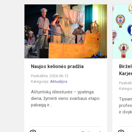
Naujos
kelionės
pradžia
Naujos kelionės pradžia
Biržel
Karje
Paskelbta: 2026-06-12
Kategorija:
Aktualijos
Paskelb
Kategor
Aštuntokų išleistuvės – ypatinga
diena, žyminti vieno svarbaus etapo
Tęsiam
pabaigą ir...
profesi
ir išvyk