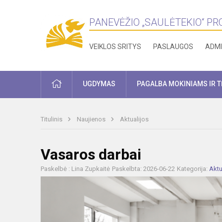
PANEVĖŽIO „SAULĖTEKIO“ P
VEIKLOS SRITYS
PASLAUGOS
ADMI
PRADŽIA
UGDYMAS
PAGALBA MOKINIAMS IR 
Titulinis
Naujienos
Aktualijos
Vasaros darbai
Paskelbė : Lina Zupkaitė
Paskelbta: 2026-06-22
Kategorija:
Aktu