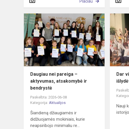
Plačiau
Daugiau
nei
pareiga
–
aktyvumas,
atsakomybė
ir
bendrystė
Daugiau nei pareiga –
Dar v
aktyvumas, atsakomybė ir
išlydė
bendrystė
Paskelb
Kategor
Paskelbta: 2026-06-08
Kategorija:
Aktualijos
Nauji k
istori
Šiandieną džiaugiamės ir
didžiuojamės mokiniais, kurie
neapsiribojo minimaliu re...