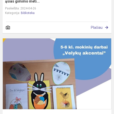
ąsias gimimo meti...
Paskelbta: 2024-04-26
Kategorija:
Biblioteka
Plačiau
5
6
kl
m
d
p
s
„
a