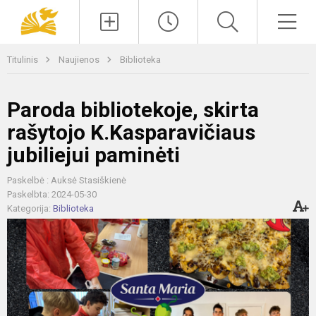
Paieška
Men
Titulinis
Naujienos
Biblioteka
Paroda bibliotekoje, skirta
rašytojo K.Kasparavičiaus
jubiliejui paminėti
Paskelbė : Auksė Stasiškienė
Paskelbta: 2024-05-30
Kategorija:
Biblioteka