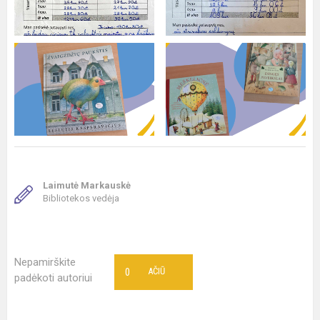
Laimutė Markauskė
Bibliotekos vedėja
Nepamirškite
0
AČIŪ
padėkoti autoriui