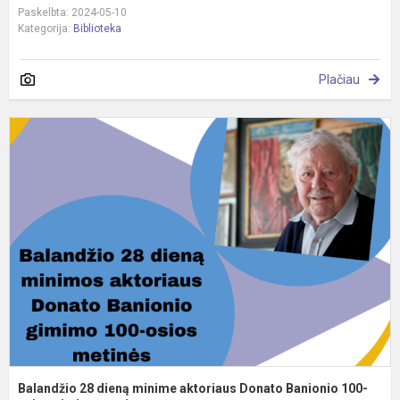
Paskelbta: 2024-05-10
Kategorija:
Biblioteka
Plačiau
B
2
d
m
a
D
B
1
ą.
Balandžio 28 dieną minime aktoriaus Donato Banionio 100-