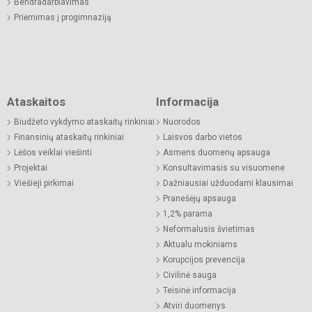
Bendradarbiavimas
Priėmimas į progimnaziją
Ataskaitos
Informacija
Biudžeto vykdymo ataskaitų rinkiniai
Nuorodos
Finansinių ataskaitų rinkiniai
Laisvos darbo vietos
Lėšos veiklai viešinti
Asmens duomenų apsauga
Projektai
Konsultavimasis su visuomene
Viešieji pirkimai
Dažniausiai užduodami klausimai
Pranešėjų apsauga
1,2% parama
Neformalusis švietimas
Aktualu mokiniams
Korupcijos prevencija
Civilinė sauga
Teisinė informacija
Atviri duomenys