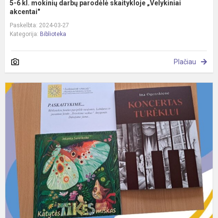
5-6 kl. mokinių darbų parodėlė skaitykloje „Velykiniai
akcentai"
Paskelbta: 2024-03-27
Kategorija:
Biblioteka
Plačiau
N
k
b