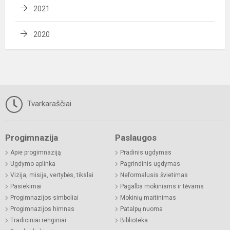
2021
2020
Tvarkaraščiai
Progimnazija
Paslaugos
Apie progimnaziją
Pradinis ugdymas
Ugdymo aplinka
Pagrindinis ugdymas
Vizija, misija, vertybės, tikslai
Neformalusis švietimas
Pasiekimai
Pagalba mokiniams ir tėvams
Progimnazijos simboliai
Mokinių maitinimas
Progimnazijos himnas
Patalpų nuoma
Tradiciniai renginiai
Biblioteka