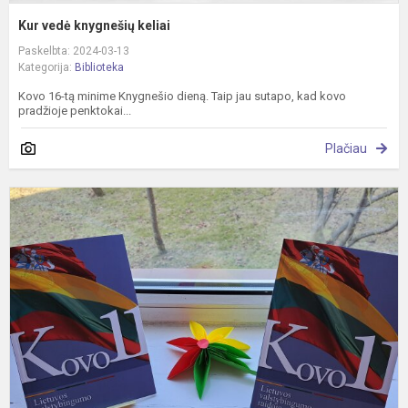
Kur vedė knygnešių keliai
Paskelbta: 2024-03-13
Kategorija:
Biblioteka
Kovo 16-tą minime Knygnešio dieną. Taip jau sutapo, kad kovo
pradžioje penktokai...
Plačiau
„
L