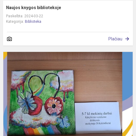
Naujos knygos bibliotekoje
Paskelbta: 2024-03-22
Kategorija:
Biblioteka
Plačiau
5
7
kl
m
d
p
s