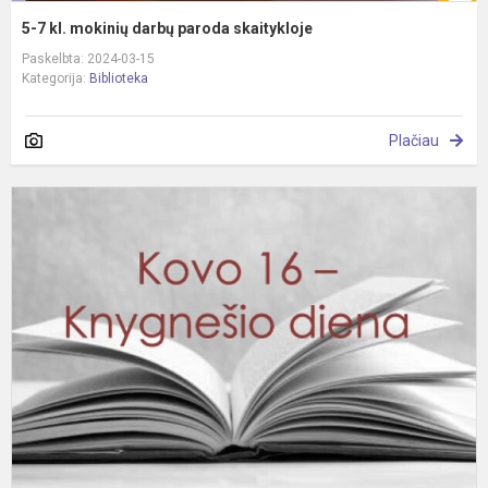
5-7 kl. mokinių darbų paroda skaitykloje
Paskelbta: 2024-03-15
Kategorija:
Biblioteka
Plačiau
K
v
k
k