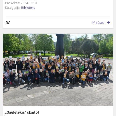
Paskelbta: 2024-05-13
Kategorija:
Biblioteka
Plačiau
„
s
„Saulėtekis" skaito!