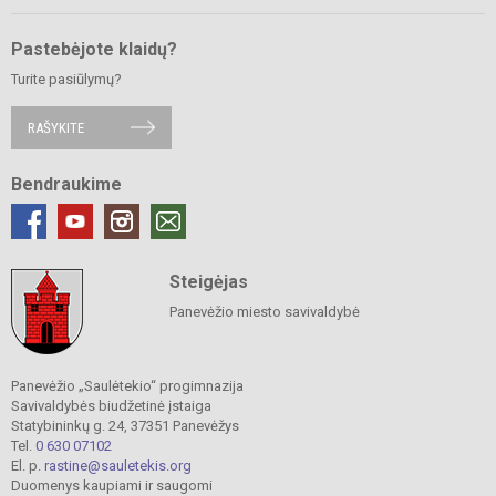
Pastebėjote klaidų?
Turite pasiūlymų?
RAŠYKITE
Bendraukime
Steigėjas
Panevėžio miesto savivaldybė
Panevėžio „Saulėtekio“ progimnazija
Savivaldybės biudžetinė įstaiga
Statybininkų g. 24, 37351 Panevėžys
Tel.
0 630 07102
El. p.
rastine@sauletekis.org
Duomenys kaupiami ir saugomi