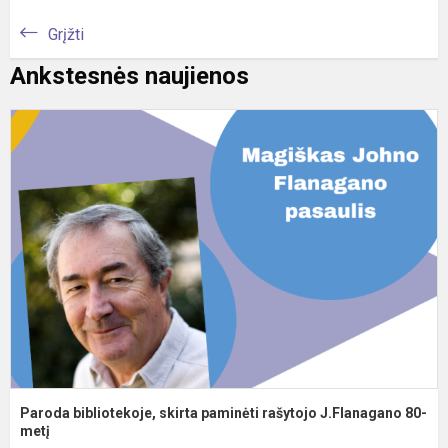
Grįžti
Ankstesnės naujienos
P
b
s
p
r
J
8.
Paroda bibliotekoje, skirta paminėti rašytojo J.Flanagano 80-
metį