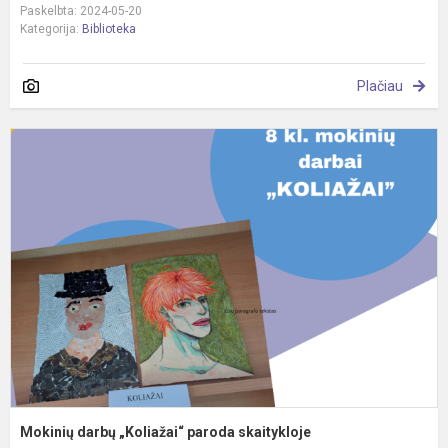
Paskelbta: 2024-05-20
Kategorija:
Biblioteka
Plačiau
M
d
„
p
s
Mokinių darbų „Koliažai“ paroda skaitykloje