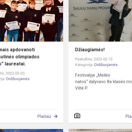
tarptautinės
olimpiados
“Kings”
laurea...
mais apdovanoti
Džiaugiamės!
autinės olimpiados
Paskelbta: 2023-02-13
” laureatai.
Kategorija:
Didžiuojamės
ta: 2023-02-20
Festivalyje „Meilės
ija:
Didžiuojamės
natos“ dalyvavo 8a klasės m
Viltė P.
Plačiau
Pla
se
Paroda