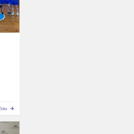
čiau
Džiaugiamės!