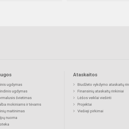
augos
Ataskaitos
inis ugdymas
Biudžeto vykdymo ataskaitų rin
indinis ugdymas
Finansinių ataskaitų rinkiniai
rmalusis švietimas
Lėšos veiklai viešinti
lba mokiniams ir tėvams
Projektai
nių maitinimas
Viešieji pirkimai
alpų nuoma
ioteka