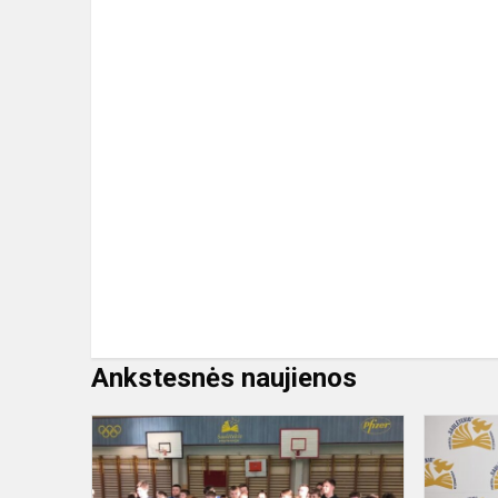
Ankstesnės naujienos
Kvadrato
varžybos,
skirtos