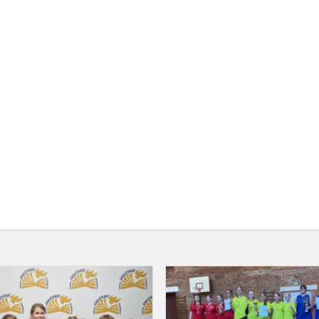
„Pelėdžiukas
2023“