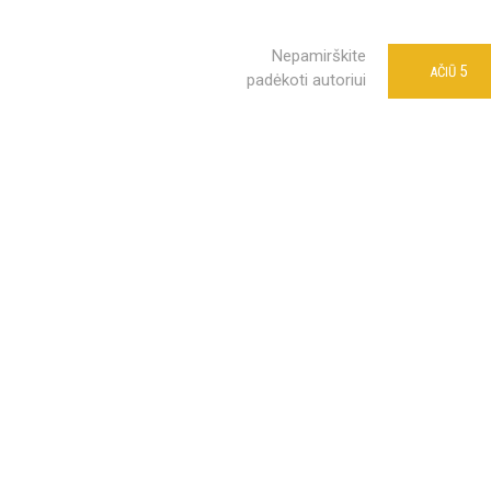
Nepamirškite
5
AČIŪ
padėkoti autoriui