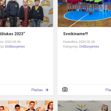
džiukas 2023“
Sveikiname!!!
ta: 2023-03-06
Paskelbta: 2023-02-28
ija:
Didžiuojamės
Kategorija:
Didžiuojamės
Plačiau
Pla
se
Diplomais
apdovanoti