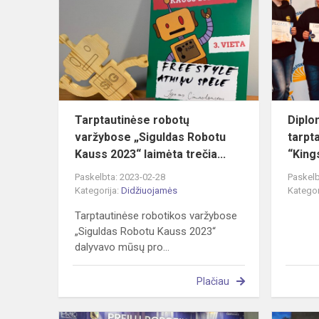
varžybose
„Siguldas
Robotu
Kauss
2023“...
Tarptautinėse robotų
Diplo
varžybose „Siguldas Robotu
tarpt
Kauss 2023“ laimėta trečia...
“Kings
Paskelbta: 2023-02-28
Paskelb
Kategorija:
Didžiuojamės
Kategor
Tarptautinėse robotikos varžybose
„Siguldas Robotu Kauss 2023“
dalyvavo mūsų pro...
Plačiau
Tarptautinė