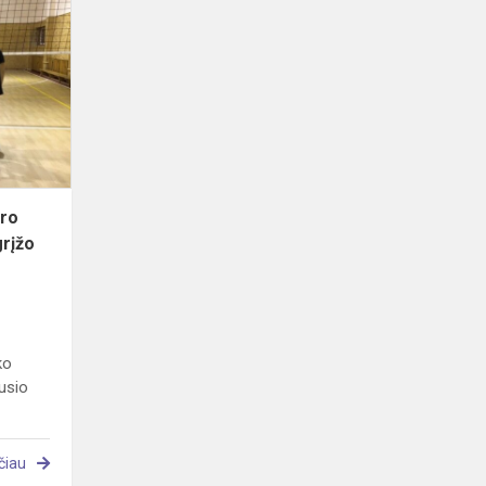
tradicinio
tinklinio
turnyro
„Saulėtekio“
tinklininkės
g...
yro
grįžo
ko
ausio
čiau