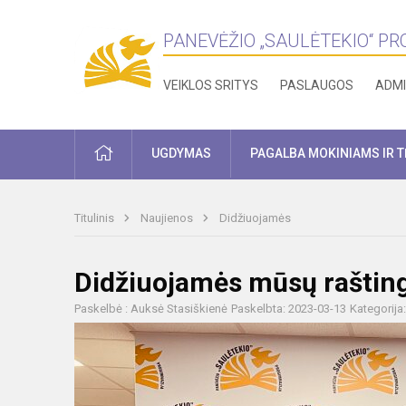
PANEVĖŽIO „SAULĖTEKIO“ P
VEIKLOS SRITYS
PASLAUGOS
ADMI
PRADŽIA
UGDYMAS
PAGALBA MOKINIAMS IR 
Titulinis
Naujienos
Didžiuojamės
Didžiuojamės mūsų raštingi
Paskelbė : Auksė Stasiškienė
Paskelbta: 2023-03-13
Kategorija