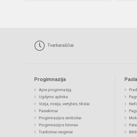
Tvarkaraščiai
Progimnazija
Pasl
Apie progimnaziją
Prad
Ugdymo aplinka
Pagr
Vizija, misija, vertybės, tikslai
Nefo
Pasiekimai
Paga
Progimnazijos simboliai
Moki
Progimnazijos himnas
Pat
Tradiciniai renginiai
Bibl