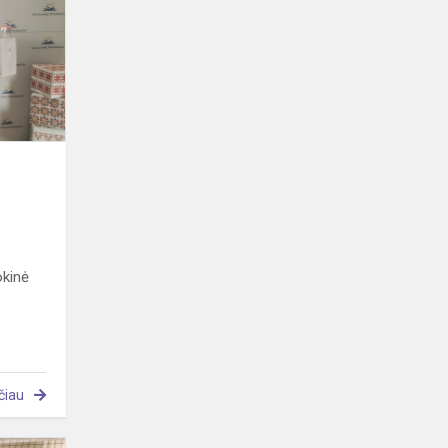
okinė
čiau
Iš