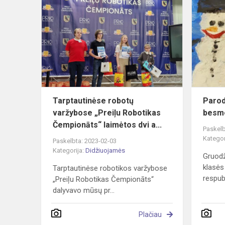
robotų
varžybose
„Preiļu
Robotikas
Čempionāts.
Tarptautinėse robotų
Parod
varžybose „Preiļu Robotikas
besm
Čempionāts“ laimėtos dvi a...
Paskelb
Kategor
Paskelbta: 2023-02-03
Kategorija:
Didžiuojamės
Gruodž
klasės
Tarptautinėse robotikos varžybose
respubl
„Preiļu Robotikas Čempionāts“
dalyvavo mūsų pr...
Plačiau