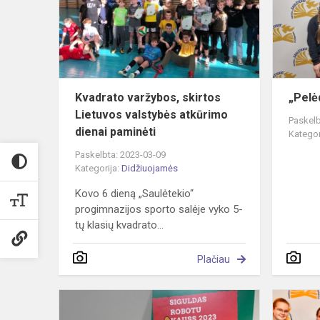
Lietuvos
valstybės
atkūrimo
dien...
Kvadrato varžybos, skirtos
„Pelė
Lietuvos valstybės atkūrimo
Paskelb
dienai paminėti
Kategor
Paskelbta: 2023-03-09
Kategorija:
Didžiuojamės
Kovo 6 dieną „Saulėtekio“
progimnazijos sporto salėje vyko 5-
tų klasių kvadrato...
Plačiau
Tarptautinė
robotų