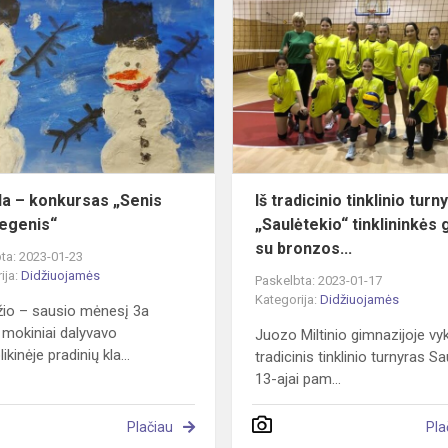
–
konkursas
„Senis
besmegenis“
..
a – konkursas „Senis
Iš tradicinio tinklinio turn
egenis“
„Saulėtekio“ tinklininkės 
su bronzos...
ta: 2023-01-23
ija:
Didžiuojamės
Paskelbta: 2023-01-17
Kategorija:
Didžiuojamės
io – sausio mėnesį 3a
 mokiniai dalyvavo
Juozo Miltinio gimnazijoje vy
ikinėje pradinių kla...
tradicinis tinklinio turnyras S
13-ajai pam...
Plačiau
Pla