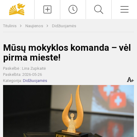
Paieška
Men
Titulinis
Naujienos
Didžiuojamės
Mūsų mokyklos komanda – vėl
pirma mieste!
Paskelbė : Lina Zupkaitė
Paskelbta: 2026-05-26
Kategorija:
Didžiuojamės