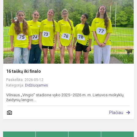
f
16 taškų iki finalo
Paskelbta: 2026-05-12
Kategorija:
Didžiuojamės
Vilniaus „Vingio“ stadione vyko 2025–2026 m. m. Lietuvos mokyklų
žaidynių lengvo...
Plačiau