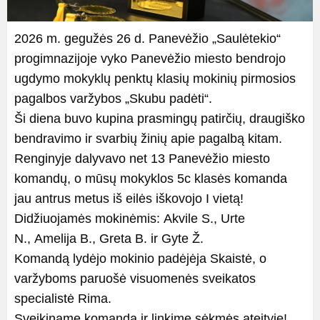
2026 m. gegužės 26 d. Panevėžio „Saulėtekio“
progimnazijoje vyko Panevėžio miesto bendrojo
ugdymo mokyklų penktų klasių mokinių pirmosios
pagalbos varžybos „Skubu padėti“.
Ši diena buvo kupina prasmingų patirčių, draugiško
bendravimo ir svarbių žinių apie pagalbą kitam.
Renginyje dalyvavo net 13 Panevėžio miesto
komandų, o mūsų mokyklos 5c klasės komanda
jau antrus metus iš eilės iškovojo I vietą!
Didžiuojamės mokinėmis: Akvile S., Urte
N., Amelija B., Greta B. ir Gyte Ž.
Komandą lydėjo mokinio padėjėja Skaistė, o
varžyboms paruošė visuomenės sveikatos
specialistė Rima.
Sveikiname komandą ir linkime sėkmės ateityje!