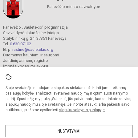
Panevėžio miesto savivaldybė
Panevėžio „Saulėtekio“ progimnazija
Savivaldybės biudžetinė įstaiga
Statybininkų g. 24, 37351 Panevėžys
Tel.
0 630 07102
El. p.
rastine@sauletekis.org
Duomenys kaupiami ir saugomi
Juridinių asmenų registre
Įmonės kodas 290422430
Šioje svetainėje naudojame slapukus siekdami užtikrinti jums teikiamų
© 2022. Panevėžio „Saulėtekio“ progimnazija. Visos teisės saugomos.
Kopijuoti turinį be raštiško progimnazijos sutikimo griežtai draudžiama.
paslaugų kokybę, analizuoti svetainės naudojimą ir optimizuoti naršymo
patirtį. Spustelėję mygtuką „Sutinku“, jūs patvirtinate, kad sutinkate su visų
Prieinamumo paraiška
Slapukų valdymas
slapukų naudojimu šioje svetainėje. Jei norite atšaukti arba pakeisti savo
sutikimus, prašome apsilankyti
slapukų valdymo puslapyje
.
Sumanus būdas atnaujinti
mokyklos interneto
svetainę
NUSTATYMAI