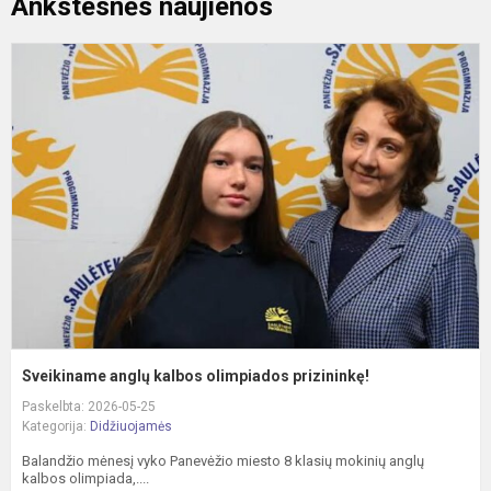
Ankstesnės naujienos
S
a
k
o
p
Sveikiname anglų kalbos olimpiados prizininkę!
Paskelbta: 2026-05-25
Kategorija:
Didžiuojamės
Balandžio mėnesį vyko Panevėžio miesto 8 klasių mokinių anglų
kalbos olimpiada,....