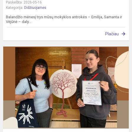
Paskelbta: 2026-05-16
Kategorija:
Didžiuojamės
Balandžio mėnesį trys mūsų mokyklos antrokės – Emilija, Samanta ir
Vėjūnė – daly...
Plačiau
S
š
t
o
„
v
2