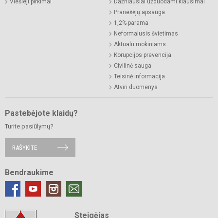
Viešieji pirkimai
Dažniausiai užduodami klausimai
Pranešėjų apsauga
1,2% parama
Neformalusis švietimas
Aktualu mokiniams
Korupcijos prevencija
Civilinė sauga
Teisinė informacija
Atviri duomenys
Pastebėjote klaidų?
Turite pasiūlymų?
RAŠYKITE
Bendraukime
Steigėjas