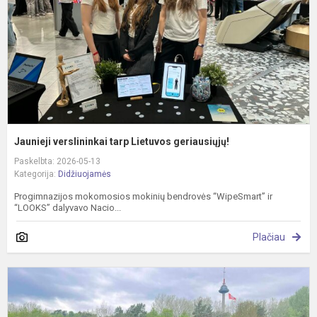
g
Jaunieji verslininkai tarp Lietuvos geriausiųjų!
Paskelbta: 2026-05-13
Kategorija:
Didžiuojamės
Progimnazijos mokomosios mokinių bendrovės “WipeSmart” ir
“LOOKS” dalyvavo Nacio...
Plačiau
1
t
ik