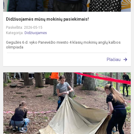
Didžiuojamės mūsų mokinių pasiekimais!
Paskelbta: 2026-05-15
Kategorija:
Didžiuojamės
Gegužės 6 d. vyko Panevėžio miesto 4 klasių mokinių anglų kalbos
olimpiada
Plačiau
2
2
m
m
L
m
ž
s
u