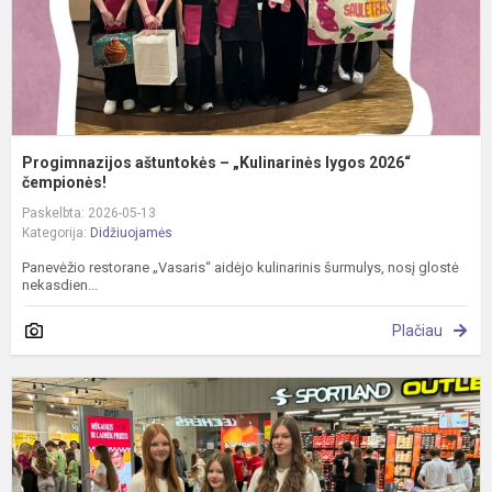
Progimnazijos aštuntokės – „Kulinarinės lygos 2026“
čempionės!
Paskelbta: 2026-05-13
Kategorija:
Didžiuojamės
Panevėžio restorane „Vasaris“ aidėjo kulinarinis šurmulys, nosį glostė
nekasdien...
Plačiau
J
v
t
L