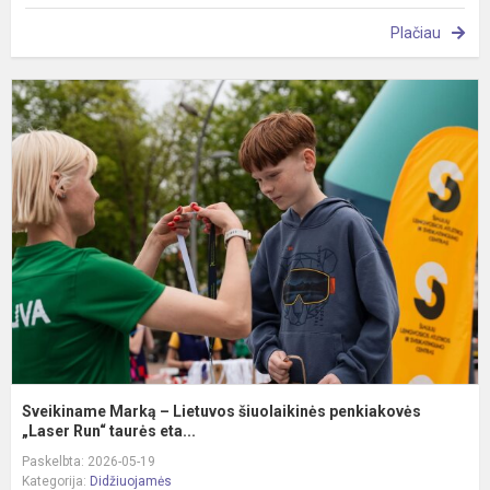
Plačiau
S
M
–
L
š
p
„
Sveikiname Marką – Lietuvos šiuolaikinės penkiakovės
„Laser Run“ taurės eta...
Paskelbta: 2026-05-19
Kategorija:
Didžiuojamės