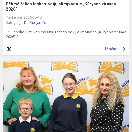
Sėkmė šalies technologijų olimpiadoje „Kūrybos virusas
2026“
Paskelbta: 2026-05-15
Kategorija:
Didžiuojamės
ilniuje vyko Lietuvos mokinių technologijų olimpiados „Kūrybos virusas
2026“ šal...
Plačiau
D
m
m
p