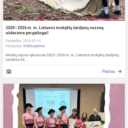
p.
2025–2026 m. m. Lietuvos mokyklų žaidynių sezoną
uždarėme pergalingai!
Paskelbta: 2026-05-14
Kategorija:
Didžiuojamės
Molėtų rajone vykusiose 2025–2026 m. m. Lietuvos mokyklų žaidynių
turistinio kli...
Plačiau
P
a
–
„
l
2
č