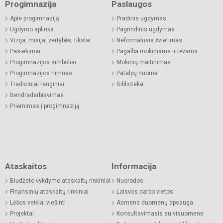
Progimnazija
Paslaugos
Apie progimnaziją
Pradinis ugdymas
Ugdymo aplinka
Pagrindinis ugdymas
Vizija, misija, vertybės, tikslai
Neformalusis švietimas
Pasiekimai
Pagalba mokiniams ir tėvams
Progimnazijos simboliai
Mokinių maitinimas
Progimnazijos himnas
Patalpų nuoma
Tradiciniai renginiai
Biblioteka
Bendradarbiavimas
Priėmimas į progimnaziją
Ataskaitos
Informacija
Biudžeto vykdymo ataskaitų rinkiniai
Nuorodos
Finansinių ataskaitų rinkiniai
Laisvos darbo vietos
Lėšos veiklai viešinti
Asmens duomenų apsauga
Projektai
Konsultavimasis su visuomene