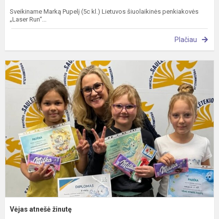
Sveikiname Marką Pupelį (5c kl.) Lietuvos šiuolaikinės penkiakovės
„Laser Run“...
Plačiau
V
a
ž
Vėjas atnešė žinutę