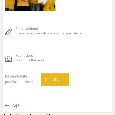
Rima Leikienė
Visuomenės sveikatos priežiūros specialistė
Nuotraukos:
Virgilijus Karosas
Nepamirškite
0
AČIŪ
padėkoti autoriui
Grįžti