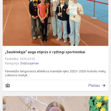
r
s
„Saulėtekyje“ auga stiprūs ir ryžtingi sportininkai
Paskelbta: 2026-04-30
Kategorija:
Didžiuojamės
Panevėžio lengvosios atletikos manieže vyko 2025–2026 mokslo metų
Lietuvos mokyk...
Plačiau
S
E
U