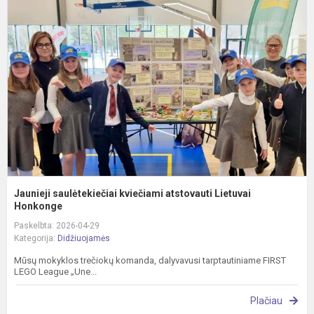
s
k
a
L
H
Jaunieji saulėtekiečiai kviečiami atstovauti Lietuvai
Honkonge
Paskelbta: 2026-04-29
Kategorija:
Didžiuojamės
Mūsų mokyklos trečiokų komanda, dalyvavusi tarptautiniame FIRST
LEGO League „Une...
Plačiau