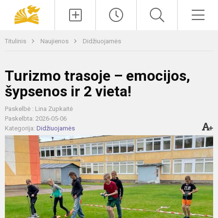
Paieška
Men
Titulinis
Naujienos
Didžiuojamės
Turizmo trasoje – emocijos,
šypsenos ir 2 vieta!
Paskelbė : Lina Zupkaitė
Paskelbta: 2026-05-06
Kategorija:
Didžiuojamės