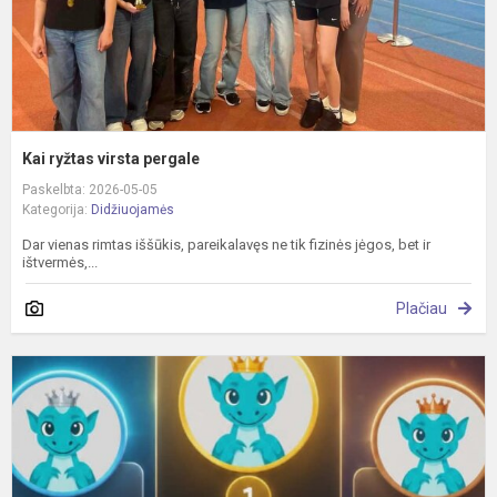
Kai ryžtas virsta pergale
Paskelbta: 2026-05-05
Kategorija:
Didžiuojamės
Dar vienas rimtas iššūkis, pareikalavęs ne tik fizinės jėgos, bet ir
ištvermės,...
Plačiau
J
f
p
2