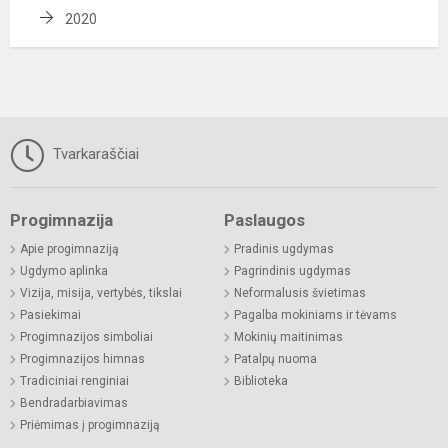
2020
Tvarkaraščiai
Progimnazija
Paslaugos
Apie progimnaziją
Pradinis ugdymas
Ugdymo aplinka
Pagrindinis ugdymas
Vizija, misija, vertybės, tikslai
Neformalusis švietimas
Pasiekimai
Pagalba mokiniams ir tėvams
Progimnazijos simboliai
Mokinių maitinimas
Progimnazijos himnas
Patalpų nuoma
Tradiciniai renginiai
Biblioteka
Bendradarbiavimas
Priėmimas į progimnaziją