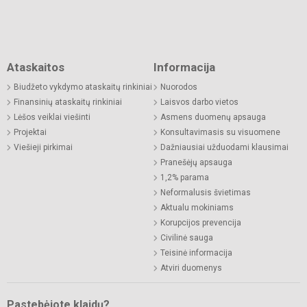
Ataskaitos
Informacija
Biudžeto vykdymo ataskaitų rinkiniai
Nuorodos
Finansinių ataskaitų rinkiniai
Laisvos darbo vietos
Lėšos veiklai viešinti
Asmens duomenų apsauga
Projektai
Konsultavimasis su visuomene
Viešieji pirkimai
Dažniausiai užduodami klausimai
Pranešėjų apsauga
1,2% parama
Neformalusis švietimas
Aktualu mokiniams
Korupcijos prevencija
Civilinė sauga
Teisinė informacija
Atviri duomenys
Pastebėjote klaidų?