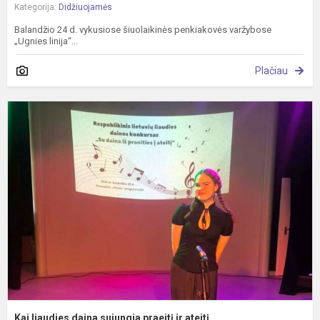
Kategorija:
Didžiuojamės
Balandžio 24 d. vykusiose šiuolaikinės penkiakovės varžybose
„Ugnies linija“...
Plačiau
K
l
d
s
p
ir
a
Kai liaudies daina sujungia praeitį ir ateitį