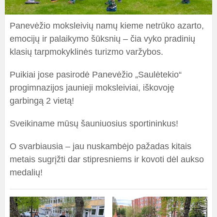
Panevėžio moksleivių namų kieme netrūko azarto,
emocijų ir palaikymo šūksnių – čia vyko pradinių
klasių tarpmokyklinės turizmo varžybos.
Puikiai jose pasirodė Panevėžio „Saulėtekio“
progimnazijos jaunieji moksleiviai, iškovoję
garbingą 2 vietą!
Sveikiname mūsų šauniuosius sportininkus!
O svarbiausia – jau nuskambėjo pažadas kitais
metais sugrįžti dar stipresniems ir kovoti dėl aukso
medalių!