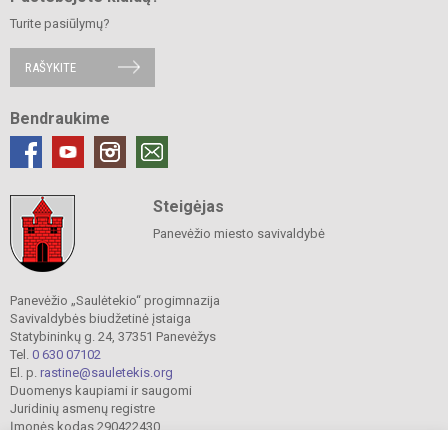
Turite pasiūlymų?
RAŠYKITE
Bendraukime
Steigėjas
Panevėžio miesto savivaldybė
Panevėžio „Saulėtekio“ progimnazija
Savivaldybės biudžetinė įstaiga
Statybininkų g. 24, 37351 Panevėžys
Tel.
0 630 07102
El. p.
rastine@sauletekis.org
Duomenys kaupiami ir saugomi
Juridinių asmenų registre
Įmonės kodas 290422430