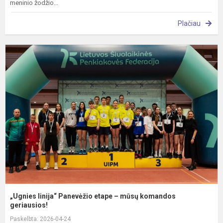
meninio žodžio...
Plačiau
„
li
P
e
–
m
k
g
„Ugnies linija“ Panevėžio etape – mūsų komandos
geriausios!
Paskelbta: 2026-04-24