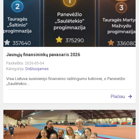
Jaunųjų finansininkų pavasaris 2026
Paskelbta: 2026-05-04
Kategorija:
Didžiuojamės
Visa Lietuva susivienijo finansinio raštingumo kelionei, o Panevėžio
„Saulėtekio...
Plačiau
„
a
s
ir