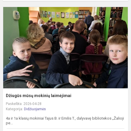
D
m
m
l
Džiugūs mūsų mokinių laimėjimai
Paskelbta: 2026-04-28
Kategorija:
Didžiuojamės
4a ir 1a klasių mokiniai Tajus B. ir Emilis T., dalyvavę bibliotekos „Žalioji
pe...