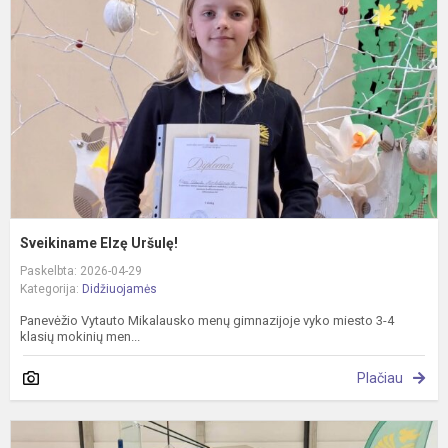
Sveikiname Elzę Uršulę!
Paskelbta: 2026-04-29
Kategorija:
Didžiuojamės
Panevėžio Vytauto Mikalausko menų gimnazijoje vyko miesto 3-4
klasių mokinių men...
Plačiau
J