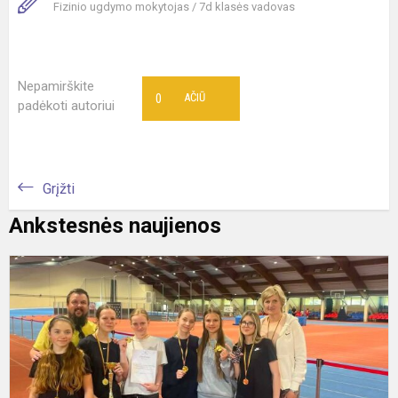
Fizinio ugdymo mokytojas / 7d klasės vadovas
Nepamirškite
0
AČIŪ
padėkoti autoriui
Grįžti
Ankstesnės naujienos
K
r
v
p