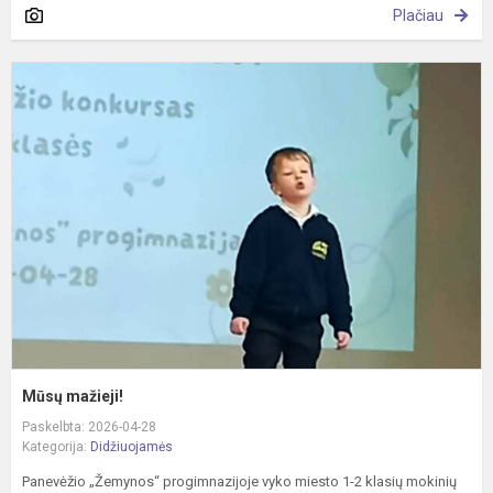
Plačiau
M
m
Mūsų mažieji!
Paskelbta: 2026-04-28
Kategorija:
Didžiuojamės
Panevėžio „Žemynos“ progimnazijoje vyko miesto 1-2 klasių mokinių