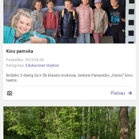
Kino pamoka
Paskelbta: 2023-06-06
Kategorija:
Edukacinės išvykos
Birželio 5 dieną 3a ir 3b klasės mokiniai, lankėsi Panevėžio „Garso“ kino
teatre...
Plačiau
M
–
R