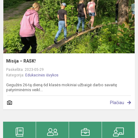
Misija – RASK!
Paskelbta: 2023-05-29
Kategorija:
Edukacinės išvykos
Gegužės 26-tą dieną 6d klasės mokiniai užbaigė darbo savaitę
patyriminėmis veikl...
Plačiau