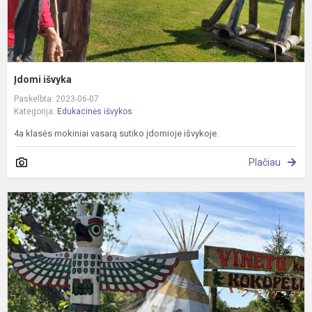
Įdomi išvyka
Paskelbta: 2023-06-07
Kategorija:
Edukacinės išvykos
4a klasės mokiniai vasarą sutiko įdomioje išvykoje.
Plačiau
K
į
ir
n
k
p
K