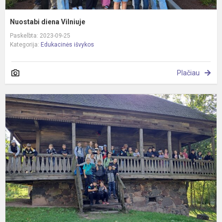
Nuostabi diena Vilniuje
Paskelbta: 2023-09-25
Kategorija:
Edukacinės išvykos
Plačiau
P
u
u
m
r