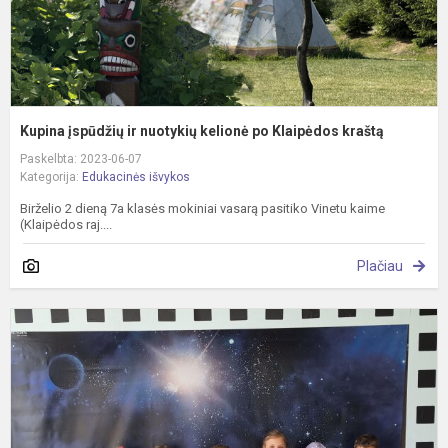
k
Kupina įspūdžių ir nuotykių kelionė po Klaipėdos kraštą
Paskelbta: 2023-06-07
Kategorija:
Edukacinės išvykos
Birželio 2 dieną 7a klasės mokiniai vasarą pasitiko Vinetu kaime
(Klaipėdos raj....
Plačiau
K
p