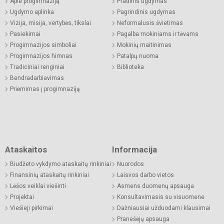
Apie progimnaziją
Pradinis ugdymas
Ugdymo aplinka
Pagrindinis ugdymas
Vizija, misija, vertybės, tikslai
Neformalusis švietimas
Pasiekimai
Pagalba mokiniams ir tėvams
Progimnazijos simboliai
Mokinių maitinimas
Progimnazijos himnas
Patalpų nuoma
Tradiciniai renginiai
Biblioteka
Bendradarbiavimas
Priėmimas į progimnaziją
Ataskaitos
Informacija
Biudžeto vykdymo ataskaitų rinkiniai
Nuorodos
Finansinių ataskaitų rinkiniai
Laisvos darbo vietos
Lėšos veiklai viešinti
Asmens duomenų apsauga
Projektai
Konsultavimasis su visuomene
Viešieji pirkimai
Dažniausiai užduodami klausimai
Pranešėjų apsauga