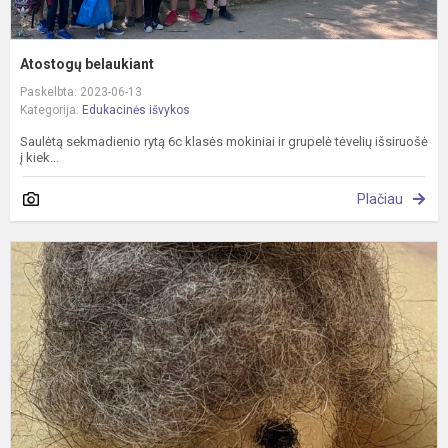
Atostogų belaukiant
Paskelbta: 2023-06-13
Kategorija:
Edukacinės išvykos
Saulėtą sekmadienio rytą 6c klasės mokiniai ir grupelė tėvelių išsiruošė
į kiek...
Plačiau
S
p
ū