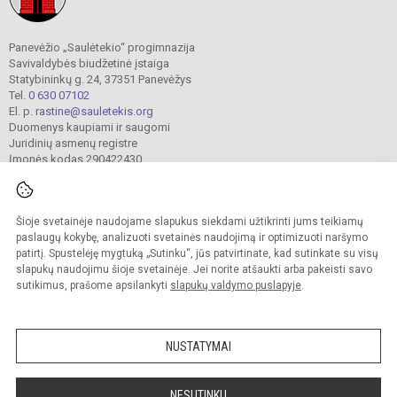
Panevėžio „Saulėtekio“ progimnazija
Savivaldybės biudžetinė įstaiga
Statybininkų g. 24, 37351 Panevėžys
Tel.
0 630 07102
El. p.
rastine@sauletekis.org
Duomenys kaupiami ir saugomi
Juridinių asmenų registre
Įmonės kodas 290422430
Šioje svetainėje naudojame slapukus siekdami užtikrinti jums teikiamų
© 2022. Panevėžio „Saulėtekio“ progimnazija. Visos teisės saugomos.
Kopijuoti turinį be raštiško progimnazijos sutikimo griežtai draudžiama.
paslaugų kokybę, analizuoti svetainės naudojimą ir optimizuoti naršymo
patirtį. Spustelėję mygtuką „Sutinku“, jūs patvirtinate, kad sutinkate su visų
Prieinamumo paraiška
Slapukų valdymas
slapukų naudojimu šioje svetainėje. Jei norite atšaukti arba pakeisti savo
sutikimus, prašome apsilankyti
slapukų valdymo puslapyje
.
Sumanus būdas atnaujinti
mokyklos interneto
svetainę
NUSTATYMAI
NESUTINKU