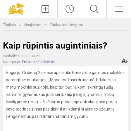
Paieška
Men
Titulinis
Naujienos
Edukacinės išvykos
Kaip rūpintis augintiniais?
Paskelbta: 2023-09-25
Kategorija:
Edukacinės išvykos
Rugsėjo 15 dieną 2a klasė apsilankė Panevėžio gamtos mokyklos
parengtoje edukacijoje „Mano mažasis draugas“. Edukacijos
metu mokiniai sužinojo, kaip turi būti laikomi skirtingų rūšių
naminiai gyvūnai, kuo juos šerti, kaip įrengti jų namus, kokių
žaislų jiems reikia. Užsiėmimo pabaigoje antrokai gavo progą
savo teorines žinias pasitikrinti atlikdami praktines užduotis –
įrengė namus pasirinktam naminiam gyvūnui.