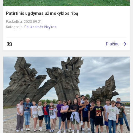
Patirtinis ugdymas už mokyklos ribų
Paskelbta: 2023-09-21
Kategorija:
Edukacinės išvykos
Plačiau
5
k
e
i
į
K