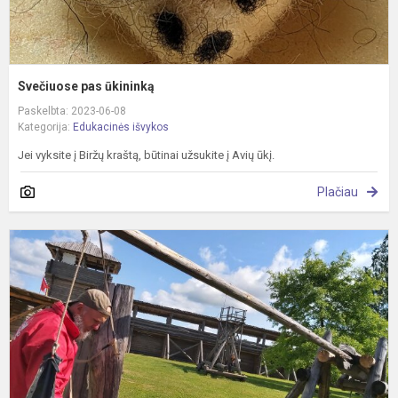
Svečiuose pas ūkininką
Paskelbta: 2023-06-08
Kategorija:
Edukacinės išvykos
Jei vyksite į Biržų kraštą, būtinai užsukite į Avių ūkį.
Plačiau
Į
i