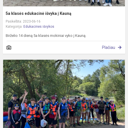
5a klasės edukacinė išvyka į Kauną
Paskelbta: 2023-06-16
Kategorija:
Edukacinės išvykos
Birželio 14 dieną 5a klasės mokiniai vyko į Kauną.
Plačiau
A
b