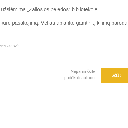
 užsiėmimą „Žaliosios pelėdos“ bibliotekoje.
ukūrė pasakojimą. Vėliau aplankė gamtinių kilimų parodą
asės vadovė
Nepamirškite
0
AČIŪ
padėkoti autoriui