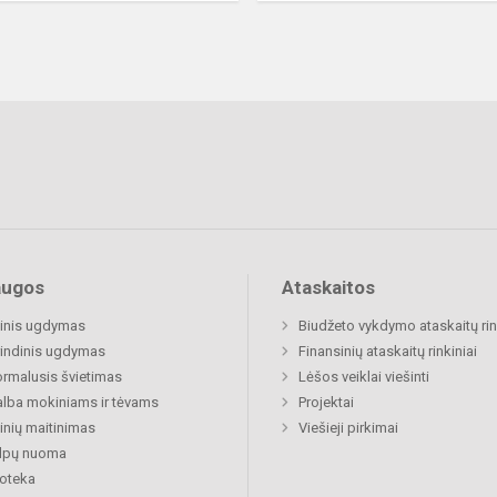
augos
Ataskaitos
inis ugdymas
Biudžeto vykdymo ataskaitų rin
indinis ugdymas
Finansinių ataskaitų rinkiniai
rmalusis švietimas
Lėšos veiklai viešinti
lba mokiniams ir tėvams
Projektai
nių maitinimas
Viešieji pirkimai
alpų nuoma
ioteka