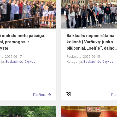
pabaiga:
iššūkiai,
pramogos
ir
bendrystė
 mokslo metų pabaiga:
8a klasės nepamirštama
iai, pramogos ir
kelionė į Varšuvą: juoko
ystė
pliūpsniai, „selfie“, daino..
ta: 2025-06-17
Paskelbta: 2025-06-15
ija:
Edukacinės išvykos
Kategorija:
Edukacinės išvykos
Plačiau
Pla
6c
klasės