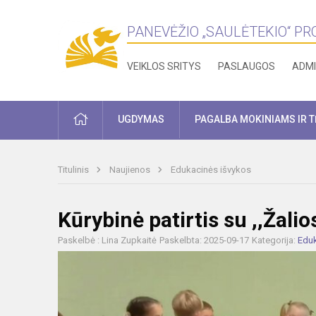
PANEVĖŽIO „SAULĖTEKIO“ P
VEIKLOS SRITYS
PASLAUGOS
ADMI
PRADŽIA
UGDYMAS
PAGALBA MOKINIAMS IR 
Titulinis
Naujienos
Edukacinės išvykos
Kūrybinė patirtis su ,,Žali
Paskelbė : Lina Zupkaitė
Paskelbta: 2025-09-17
Kategorija:
Eduk