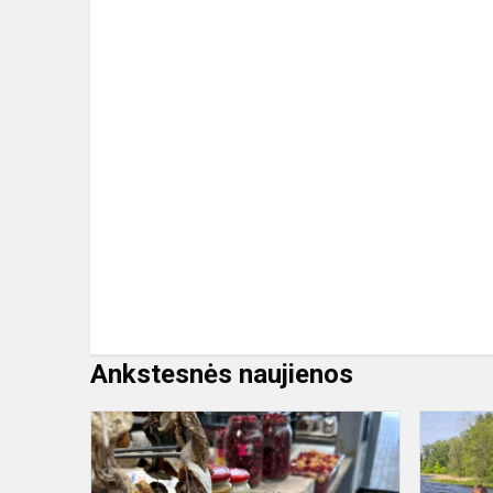
Ankstesnės naujienos
STEAM
veiklų
„Nuo