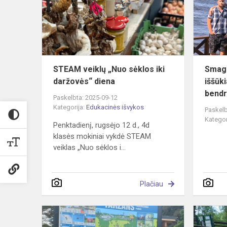
sėklos
iki
daržovės“
diena
STEAM veiklų „Nuo sėklos iki
Smagi
daržovės“ diena
iššūk
bendr
Paskelbta: 2025-09-12
Kategorija:
Edukacinės išvykos
Paskelb
Kategor
Penktadienį, rugsėjo 12 d., 4d
klasės mokiniai vykdė STEAM
veiklas „Nuo sėklos i...
Plačiau
Klasės
kelionė