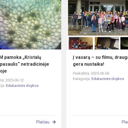
pamoka
„Kristalų
mikropasaulis“
netradicinėje
aplinko...
 pamoka „Kristalų
Į vasarą – su filmu, drauga
pasaulis“ netradicinėje
gera nuotaika!
koje
Paskelbta: 2025-06-06
Kategorija:
Edukacinės išvykos
ta: 2025-06-12
ija:
Edukacinės išvykos
Plačiau
Pla