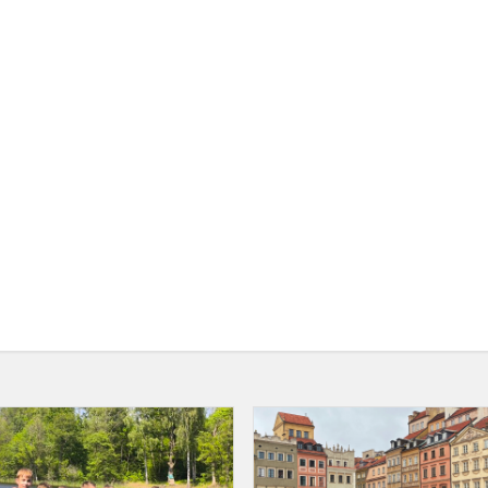
Smagi
mokslo
metų