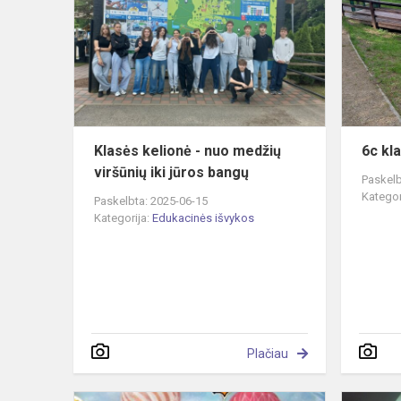
-
nuo
medžių
viršūnių
iki
jūros
bangų
Klasės kelionė - nuo medžių
6c kla
viršūnių iki jūros bangų
Paskelb
Kategor
Paskelbta: 2025-06-15
Kategorija:
Edukacinės išvykos
Plačiau
Kelionė