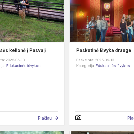
kelionė
į
Pasvalį
sės kelionė į Pasvalį
Paskutinė išvyka drauge
ta: 2025-06-13
Paskelbta: 2025-06-13
ija:
Edukacinės išvykos
Kategorija:
Edukacinės išvykos
Plačiau
Pla
STEAM