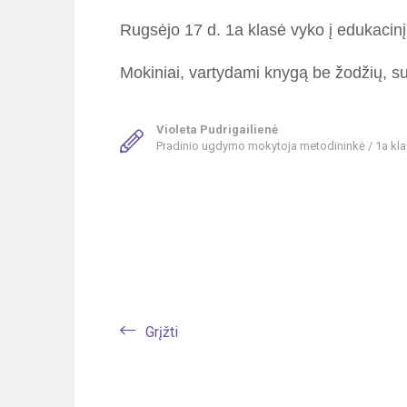
Rugsėjo 17 d. 1a klasė vyko į edukacinį
Mokiniai, vartydami knygą be žodžių, s
Violeta Pudrigailienė
Pradinio ugdymo mokytoja metodininkė / 1a kl
Grįžti