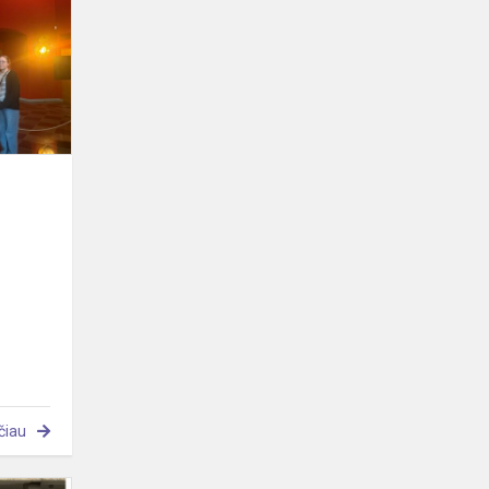
drauge
čiau
Į