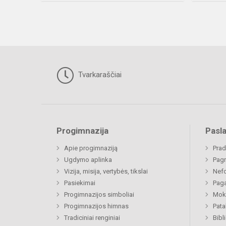
Tvarkaraščiai
Progimnazija
Pasl
Apie progimnaziją
Prad
Ugdymo aplinka
Pagr
Vizija, misija, vertybės, tikslai
Nefo
Pasiekimai
Paga
Progimnazijos simboliai
Moki
Progimnazijos himnas
Pat
Tradiciniai renginiai
Bibl