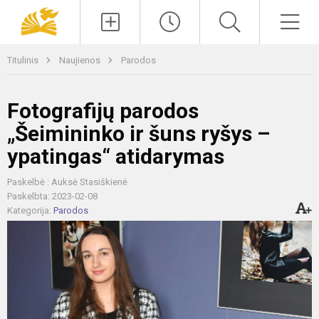
Paieška
Men
Titulinis
Naujienos
Parodos
Fotografijų parodos
„Šeimininko ir šuns ryšys –
ypatingas“ atidarymas
Paskelbė : Auksė Stasiškienė
Paskelbta: 2023-02-08
Kategorija:
Parodos