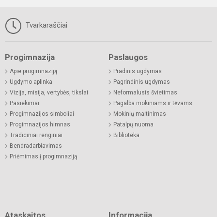
Tvarkaraščiai
Progimnazija
Paslaugos
Apie progimnaziją
Pradinis ugdymas
Ugdymo aplinka
Pagrindinis ugdymas
Vizija, misija, vertybės, tikslai
Neformalusis švietimas
Pasiekimai
Pagalba mokiniams ir tėvams
Progimnazijos simboliai
Mokinių maitinimas
Progimnazijos himnas
Patalpų nuoma
Tradiciniai renginiai
Biblioteka
Bendradarbiavimas
Priėmimas į progimnaziją
Ataskaitos
Informacija