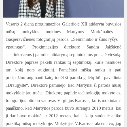
Vasario 2 dieną progimnazijos Galerijoje XII atidaryta buvusios
mūsų mokyklos mokinės Martynos Morkūnaitės –
Gasperavičienės fotografijų paroda
„Šeimininko ir šuns ryšys –
ypatingas“. Progimnazijos direktorė Sandra Jakštienė
susirinkusiems į parodos atidarymą septintokams pristatė viešnią.
Direktorė paprašė pakelti rankas tų septintokų, kurie namuose
turi kokį nors augintinį. Pamačiusi mišką rankų ir pati
prisipažino auginanti katę, todėl ši paroda galėtų būti pavadinta
„Draugystė“. Direktorė paminėjo, kad Martynai ši paroda mūsų
mokykloje jau trečia. Direktorę papildė technologijų mokytojas,
fotografijos būrelio vadovas Virgilijus Karosas, kuris mokiniams
paaiškino, kad Martynos paroda buvo surengta 2010 metais, kai
ji dar buvo mokinė, ir 2012 metais, kai ji kaip studentė atliko
praktiką mūsų mokykloje. Mokytojas V.Karosas akcentavo, jog