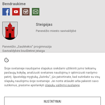
Bendraukime
Steigėjas
Panevėžio miesto savivaldybė
Panevėžio „Saulėtekio“ progimnazija
Savivaldybės biudžetinė įstaiga
Statybininkų g. 24, 37351 Panevėžys
Tel.
0 630 07102
El. p.
rastine@sauletekis.org
Duomenys kaupiami ir saugomi
Šioje svetainėje naudojame slapukus siekdami užtikrinti jums teikiamų
Juridinių asmenų registre
paslaugų kokybę, analizuoti svetainės naudojimą ir optimizuoti naršymo
Įmonės kodas 290422430
patirtį. Spustelėję mygtuką „Sutinku“, jūs patvirtinate, kad sutinkate su visų
slapukų naudojimu šioje svetainėje. Jei norite atšaukti arba pakeisti savo
sutikimus, prašome apsilankyti
slapukų valdymo puslapyje
.
© 2022. Panevėžio „Saulėtekio“ progimnazija. Visos teisės saugomos.
Kopijuoti turinį be raštiško progimnazijos sutikimo griežtai draudžiama.
NUSTATYMAI
Prieinamumo paraiška
Slapukų valdymas