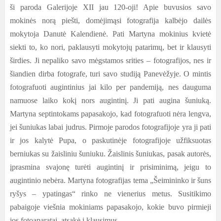
ši paroda Galerijoje XII jau 120-oji! Apie buvusios savo
mokinės norą piešti, domėjimąsi fotografija kalbėjo dailės
mokytoja Danutė Kalendienė. Pati Martyna mokinius kvietė
siekti to, ko nori, paklausyti mokytojų patarimų, bet ir klausyti
širdies. Ji nepaliko savo mėgstamos srities – fotografijos, nes ir
šiandien dirba fotografe, turi savo studiją Panevėžyje. O mintis
fotografuoti augintinius jai kilo per pandemiją, nes dauguma
namuose laiko kokį nors augintinį. Ji pati augina šuniuką.
Martyna septintokams papasakojo, kad fotografuoti nėra lengva,
jei šuniukas labai judrus. Pirmoje parodos fotografijoje yra ji pati
ir jos kalytė Pupa, o paskutinėje fotografijoje užfiksuotas
berniukas su žaisliniu šuniuku. Žaislinis šuniukas, pasak autorės,
įprasmina svajonę turėti augintinį ir prisiminimą, jeigu to
augintinio nebėra. Martyna fotografijas tema „Šeimininko ir šuns
ryšys – ypatingas“ rinko ne vienerius metus. Susitikimo
pabaigoje viešnia mokiniams papasakojo, kokie buvo pirmieji
jos fotoaparatai, atsakė į klausimus.