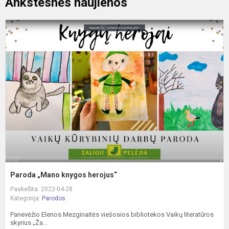
Ankstesnės naujienos
P
„
k
h
Paroda „Mano knygos herojus“
Paskelbta: 2022-04-28
Kategorija:
Parodos
Panevėžio Elenos Mezginaitės viešosios bibliotekos Vaikų literatūros
skyrius „Ža...