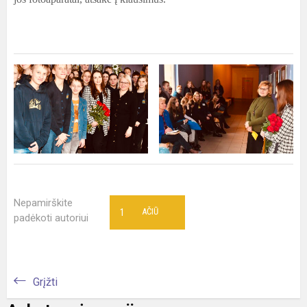
Nepamirškite
1
AČIŪ
padėkoti autoriui
Grįžti