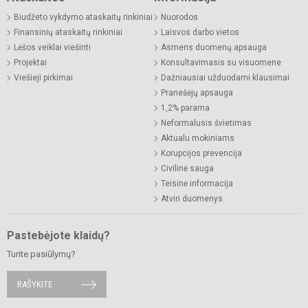
Biudžeto vykdymo ataskaitų rinkiniai
Nuorodos
Finansinių ataskaitų rinkiniai
Laisvos darbo vietos
Lėšos veiklai viešinti
Asmens duomenų apsauga
Projektai
Konsultavimasis su visuomene
Viešieji pirkimai
Dažniausiai užduodami klausimai
Pranešėjų apsauga
1,2% parama
Neformalusis švietimas
Aktualu mokiniams
Korupcijos prevencija
Civilinė sauga
Teisinė informacija
Atviri duomenys
Pastebėjote klaidų?
Turite pasiūlymų?
RAŠYKITE