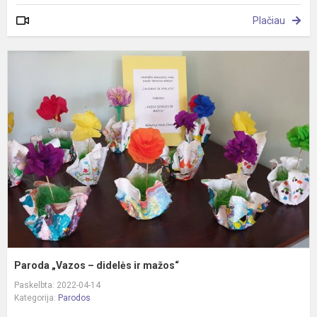
Plačiau
P
„
–
d
ir
m
Paroda „Vazos – didelės ir mažos“
Paskelbta: 2022-04-14
Kategorija:
Parodos