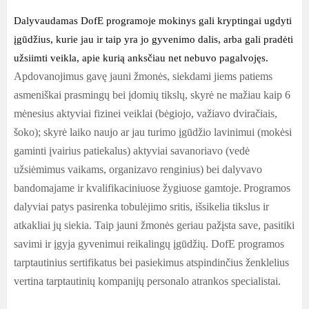
Dalyvaudamas DofE programoje mokinys gali kryptingai ugdyti
įgūdžius, kurie jau ir taip yra jo gyvenimo dalis, arba gali pradėti
užsiimti veikla, apie kurią anksčiau net nebuvo pagalvojęs.
Apdovanojimus gavę jauni žmonės, siekdami jiems patiems
asmeniškai prasmingų bei įdomių tikslų, skyrė ne mažiau kaip 6
mėnesius aktyviai fizinei veiklai (bėgiojo, važiavo dviračiais,
šoko); skyrė laiko naujo ar jau turimo įgūdžio lavinimui (mokėsi
gaminti įvairius patiekalus) aktyviai savanoriavo (vedė
užsiėmimus vaikams, organizavo renginius) bei dalyvavo
bandomajame ir kvalifikaciniuose žygiuose gamtoje.
Programos
dalyviai patys pasirenka tobulėjimo sritis, išsikelia tikslus ir
atkakliai jų siekia. Taip jauni žmonės geriau pažįsta save, pasitiki
savimi ir įgyja gyvenimui reikalingų įgūdžių. DofE programos
tarptautinius sertifikatus bei pasiekimus atspindinčius ženklelius
vertina tarptautinių kompanijų personalo atrankos specialistai.