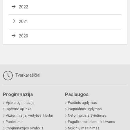
2022
2021
2020
Tvarkaraščiai
Progimnazija
Paslaugos
Apie progimnaziją
Pradinis ugdymas
Ugdymo aplinka
Pagrindinis ugdymas
Vizija, misija, vertybės, tikslai
Neformalusis švietimas
Pasiekimai
Pagalba mokiniams ir tėvams
Progimnazijos simboliai
Mokinių maitinimas