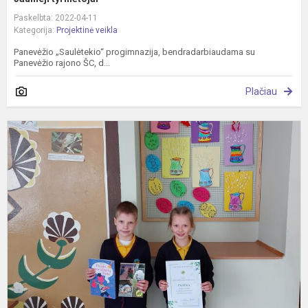
Paskelbta: 2022-04-11
Kategorija:
Projektinė veikla
Panevėžio „Saulėtekio“ progimnazija, bendradarbiaudama su
Panevėžio rajono ŠC, d...
Plačiau
A
„
n
s
2