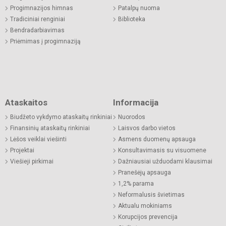
Progimnazijos himnas
Patalpų nuoma
Tradiciniai renginiai
Biblioteka
Bendradarbiavimas
Priėmimas į progimnaziją
Ataskaitos
Informacija
Biudžeto vykdymo ataskaitų rinkiniai
Nuorodos
Finansinių ataskaitų rinkiniai
Laisvos darbo vietos
Lėšos veiklai viešinti
Asmens duomenų apsauga
Projektai
Konsultavimasis su visuomene
Viešieji pirkimai
Dažniausiai užduodami klausimai
Pranešėjų apsauga
1,2% parama
Neformalusis švietimas
Aktualu mokiniams
Korupcijos prevencija