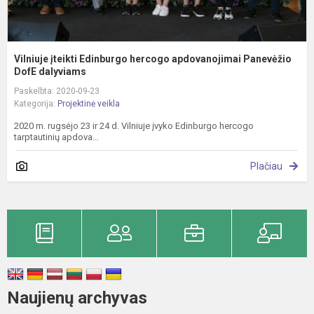
Vilniuje įteikti Edinburgo hercogo apdovanojimai Panevėžio
DofE dalyviams
Paskelbta: 2020-09-23
Kategorija:
Projektinė veikla
2020 m. rugsėjo 23 ir 24 d. Vilniuje įvyko Edinburgo hercogo
tarptautinių apdova...
Plačiau
Naujienų archyvas