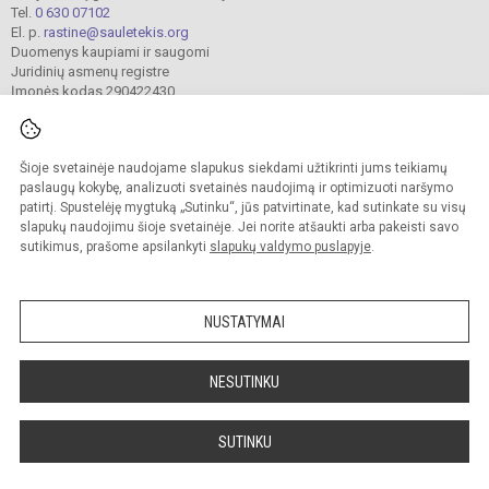
Tel.
0 630 07102
El. p.
rastine@sauletekis.org
Duomenys kaupiami ir saugomi
Juridinių asmenų registre
Įmonės kodas 290422430
Šioje svetainėje naudojame slapukus siekdami užtikrinti jums teikiamų
© 2022. Panevėžio „Saulėtekio“ progimnazija. Visos teisės saugomos.
Kopijuoti turinį be raštiško progimnazijos sutikimo griežtai draudžiama.
paslaugų kokybę, analizuoti svetainės naudojimą ir optimizuoti naršymo
patirtį. Spustelėję mygtuką „Sutinku“, jūs patvirtinate, kad sutinkate su visų
Prieinamumo paraiška
Slapukų valdymas
slapukų naudojimu šioje svetainėje. Jei norite atšaukti arba pakeisti savo
sutikimus, prašome apsilankyti
slapukų valdymo puslapyje
.
Sumanus būdas atnaujinti
mokyklos interneto
svetainę
NUSTATYMAI
NESUTINKU
SUTINKU