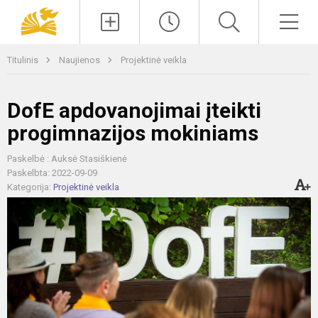
Paieška
Men
Titulinis
Naujienos
Projektinė veikla
DofE apdovanojimai įteikti
progimnazijos mokiniams
Paskelbė : Auksė Stasiškienė
Paskelbta: 2022-09-09
Kategorija:
Projektinė veikla