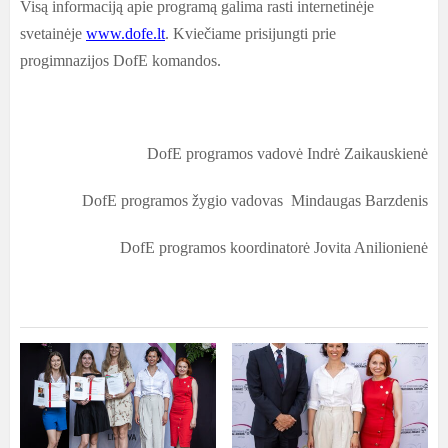
Visą informaciją apie programą galima rasti internetinėje
svetainėje
www.dofe.lt
. Kviečiame prisijungti prie
progimnazijos DofE komandos.
DofE programos vadovė Indrė Zaikauskienė
DofE programos žygio vadovas Mindaugas Barzdenis
DofE programos koordinatorė Jovita Anilionienė