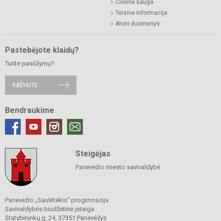
Civilinė sauga
Teisinė informacija
Atviri duomenys
Pastebėjote klaidų?
Turite pasiūlymų?
RAŠYKITE
Bendraukime
Steigėjas
Panevėžio miesto savivaldybė
Panevėžio „Saulėtekio“ progimnazija
Savivaldybės biudžetinė įstaiga
Statybininkų g. 24, 37351 Panevėžys