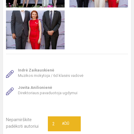
Indrė Zaikauskienė
Muzikos mokytoja / 6d klasės vadovė
Jovita Anilionienė
Direktoriaus pavaduotoja ugdymui
Nepamirškite
2
AČIŪ
padėkoti autoriui