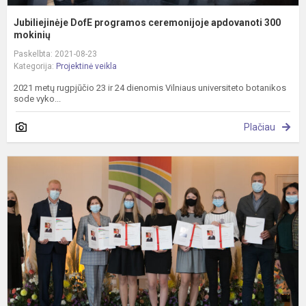
Jubiliejinėje DofE programos ceremonijoje apdovanoti 300
mokinių
Paskelbta: 2021-08-23
Kategorija:
Projektinė veikla
2021 metų rugpjūčio 23 ir 24 dienomis Vilniaus universiteto botanikos
sode vyko...
Plačiau
V
E
h
a
P