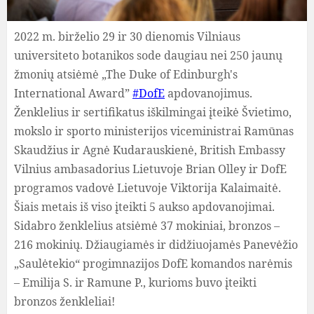
2022 m. birželio 29 ir 30 dienomis Vilniaus
universiteto botanikos sode daugiau nei 250 jaunų
žmonių atsiėmė „The Duke of Edinburgh's
International Award”
#DofE
apdovanojimus.
Ženklelius ir sertifikatus iškilmingai įteikė Švietimo,
mokslo ir sporto ministerijos viceministrai Ramūnas
Skaudžius ir Agnė Kudarauskienė, British Embassy
Vilnius ambasadorius Lietuvoje Brian Olley ir DofE
programos vadovė Lietuvoje Viktorija Kalaimaitė.
Šiais metais iš viso įteikti 5 aukso apdovanojimai.
Sidabro ženklelius atsiėmė 37 mokiniai, bronzos –
216 mokinių. Džiaugiamės ir didžiuojamės Panevėžio
„Saulėtekio“ progimnazijos DofE komandos narėmis
– Emilija S. ir Ramune P., kurioms buvo įteikti
bronzos ženkleliai
!