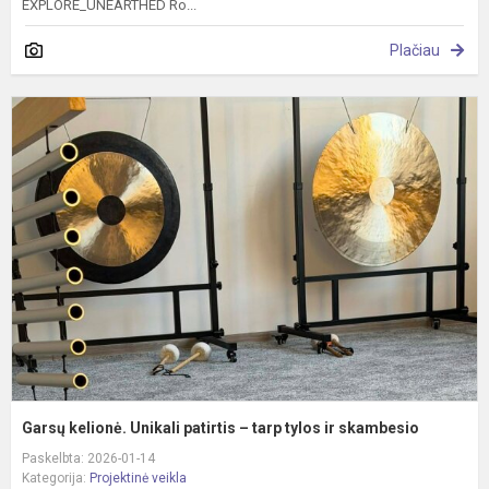
EXPLORE_UNEARTHED Ro...
Plačiau
G
k
U
p
–
t
t
ir
s
Garsų kelionė. Unikali patirtis – tarp tylos ir skambesio
Paskelbta: 2026-01-14
Kategorija:
Projektinė veikla