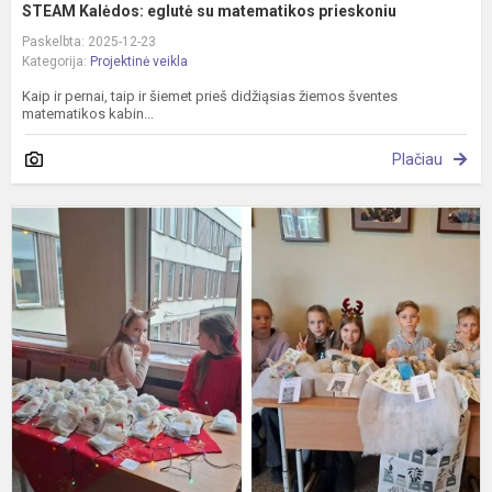
STEAM Kalėdos: eglutė su matematikos prieskoniu
Paskelbta: 2025-12-23
Kategorija:
Projektinė veikla
Kaip ir pernai, taip ir šiemet prieš didžiąsias žiemos šventes
matematikos kabin...
Plačiau
V
t
,
m