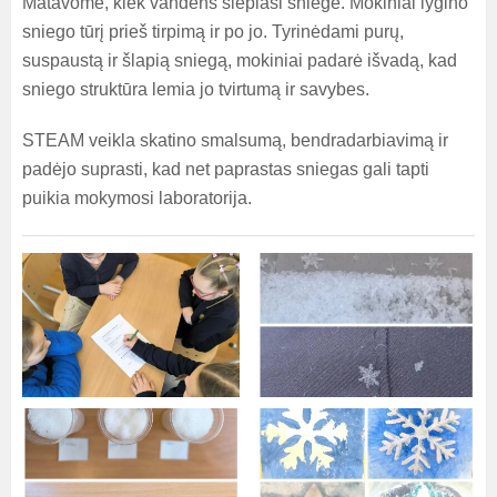
Matavome, kiek vandens slepiasi sniege. Mokiniai lygino
sniego tūrį prieš tirpimą ir po jo. Tyrinėdami purų,
suspaustą ir šlapią sniegą, mokiniai padarė išvadą, kad
sniego struktūra lemia jo tvirtumą ir savybes.
STEAM veikla skatino smalsumą, bendradarbiavimą ir
padėjo suprasti, kad net paprastas sniegas gali tapti
puikia mokymosi laboratorija.