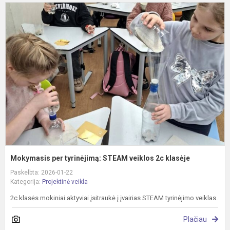
M
p
t
S
v
2
k
Mokymasis per tyrinėjimą: STEAM veiklos 2c klasėje
Paskelbta: 2026-01-22
Kategorija:
Projektinė veikla
2c klasės mokiniai aktyviai įsitraukė į įvairias STEAM tyrinėjimo veiklas.
Plačiau