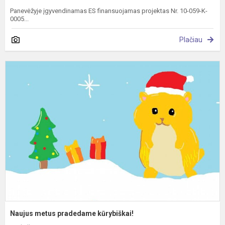
Panevėžyje įgyvendinamas ES finansuojamas projektas Nr. 10-059-K-
0005...
Plačiau
N
m
p
k
Naujus metus pradedame kūrybiškai!