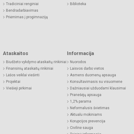
Tradiciniai renginiai
Biblioteka
Bendradarbiavimas
Priėmimas į progimnaziją
Ataskaitos
Informacija
Biudžeto vykdymo ataskaitų rinkiniai
Nuorodos
Finansinių ataskaitų rinkiniai
Laisvos darbo vietos
Lėšos veiklai viešinti
Asmens duomenų apsauga
Projektai
Konsultavimasis su visuomene
Viešieji pirkimai
Dažniausiai užduodami klausimai
Pranešėjų apsauga
1,2% parama
Neformalusis švietimas
Aktualu mokiniams
Korupcijos prevencija
Civilinė sauga