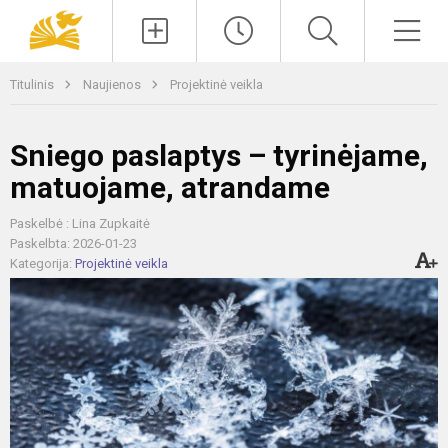
Paieška
Men
Titulinis
Naujienos
Projektinė veikla
Sniego paslaptys – tyrinėjame,
matuojame, atrandame
Paskelbė : Lina Zupkaitė
Paskelbta: 2026-01-23
Kategorija:
Projektinė veikla