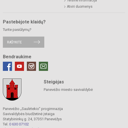
Teisinė informacija
Atviri duomenys
Pastebėjote klaidų?
Turite pasiūlymų?
RAŠYKITE
Bendraukime
Steigėjas
Panevėžio miesto savivaldybė
Panevėžio „Saulėtekio“ progimnazija
Savivaldybės biudžetinė įstaiga
Statybininkų g. 24, 37351 Panevėžys
Tel.
0 630 07102