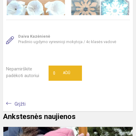
Daiva Kazėnienė
Pradinio ugdymo vyresnioji mokytoja / 4c klasės vadovė
Nepamirškite
0
AČIŪ
padėkoti autoriui
Grįžti
Ankstesnės naujienos
A