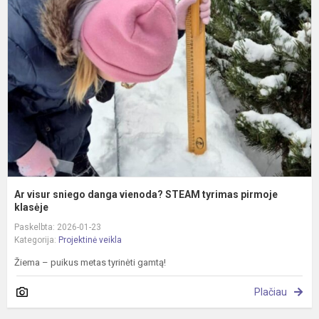
v
s
d
v
S
t
p
kl
Ar visur sniego danga vienoda? STEAM tyrimas pirmoje
klasėje
Paskelbta: 2026-01-23
Kategorija:
Projektinė veikla
Žiema – puikus metas tyrinėti gamtą!
Plačiau