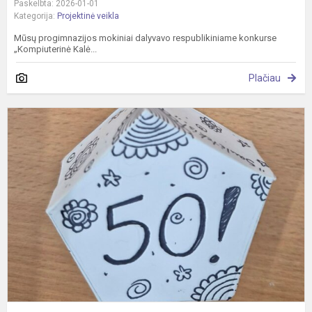
Paskelbta: 2026-01-01
Kategorija:
Projektinė veikla
Mūsų progimnazijos mokiniai dalyvavo respublikiniame konkurse
„Kompiuterinė Kalė...
Plačiau
S
K
e
s
m
p