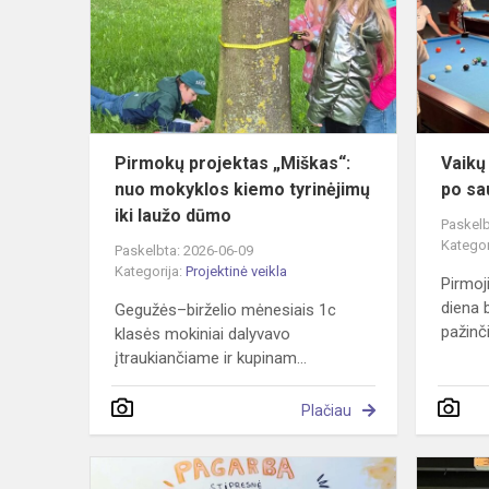
nuo
mokyklos
kiemo
tyrinėjimų
i...
Pirmokų projektas „Miškas“:
Vaikų
nuo mokyklos kiemo tyrinėjimų
po sa
iki laužo dūmo
Paskelb
Kategor
Paskelbta: 2026-06-09
Kategorija:
Projektinė veikla
Pirmoj
diena 
Gegužės–birželio mėnesiais 1c
pažinči
klasės mokiniai dalyvavo
įtraukiančiame ir kupinam...
Plačiau
Kaip