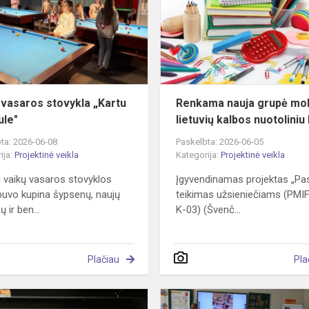
„Kartu
po
saule"
 vasaros stovykla „Kartu
Renkama nauja grupė mok
ule"
lietuvių kalbos nuotoliniu
ta: 2026-06-08
Paskelbta: 2026-06-05
ija:
Projektinė veikla
Kategorija:
Projektinė veikla
i vaikų vasaros stovyklos
Įgyvendinamas projektas „Pa
buvo kupina šypsenų, naujų
teikimas užsieniečiams (PMIF
ų ir ben...
K-03) (Švenč...
Plačiau
Pla
Septintokų