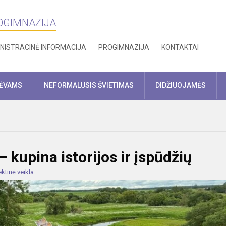
ROGIMNAZIJA
NISTRACINĖ INFORMACIJA
PROGIMNAZIJA
KONTAKTAI
TĖVAMS
NEFORMALUSIS ŠVIETIMAS
DIDŽIUOJAMĖS
 kupina istorijos ir įspūdžių
ektinė veikla