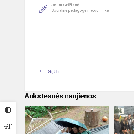
Jolita Grižienė
Socialinė pedagogė metodininkė
Grįžti
Ankstesnės naujienos
Stovyklautoj
lietaus
neišsigando