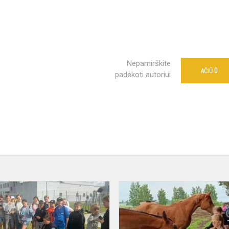
Nepamirškite
0
AČIŪ
padėkoti autoriui
ai
Įspūdžių
kupina
trečioji
stovyklautojų