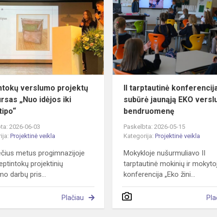
verslumo
projektų
konkursas
„Nuo
idėjos
iki
prot...
ntokų verslumo projektų
II tarptautinė konferencij
rsas „Nuo idėjos iki
subūrė jaunąją EKO vers
tipo“
bendruomenę
ta: 2026-06-03
Paskelbta: 2026-05-15
ija:
Projektinė veikla
Kategorija:
Projektinė veikla
ečius metus progimnazijoje
Mokykloje nušurmuliavo II
eptintokų projektinių
tarptautinė mokinių ir mokyto
mo darbų pris...
konferencija „Eko žini...
Plačiau
Pla