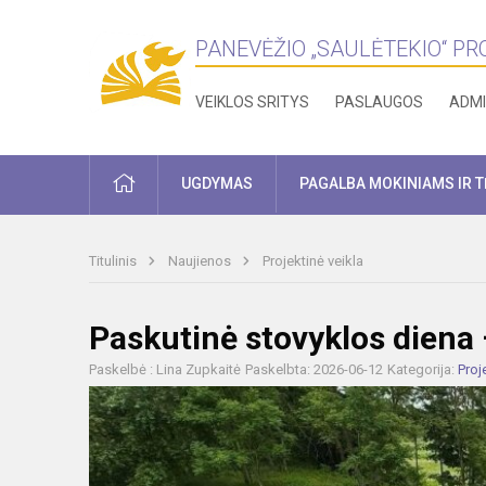
PANEVĖŽIO „SAULĖTEKIO“ P
VEIKLOS SRITYS
PASLAUGOS
ADMI
PRADŽIA
UGDYMAS
PAGALBA MOKINIAMS IR 
Titulinis
Naujienos
Projektinė veikla
Paskutinė stovyklos diena –
Paskelbė : Lina Zupkaitė
Paskelbta: 2026-06-12
Kategorija:
Proj