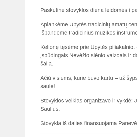
Paskutinę stovyklos dieną leidomės į paž
Aplankėme Upytės tradicinių amatų cen
išbandėme tradicinius muzikos instrumen
Kelionę tęsėme prie Upytės piliakalnio
įspūdingais Nevėžio slėnio vaizdais ir da
šalia.
Ačiū visiems, kurie buvo kartu – už šy
saule!
Stovyklos veiklas organizavo ir vykdė: J
Saulius.
Stovykla iš dalies finansuojama Panevė