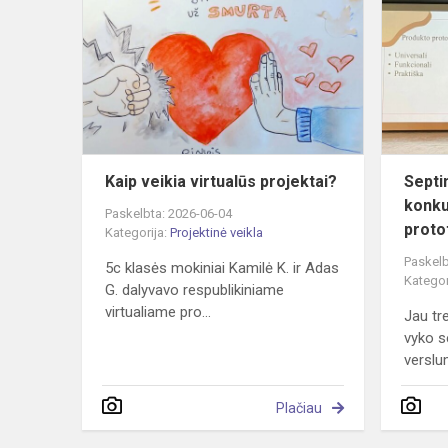
veikia
virtualūs
projektai?
Kaip veikia virtualūs projektai?
Septi
konku
Paskelbta: 2026-06-04
proto
Kategorija:
Projektinė veikla
Paskelb
5c klasės mokiniai Kamilė K. ir Adas
Kategor
G. dalyvavo respublikiniame
virtualiame pro...
Jau tr
vyko s
verslu
Plačiau