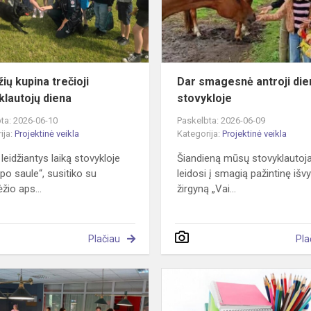
diena
ių kupina trečioji
Dar smagesnė antroji die
klautojų diena
stovykloje
ta: 2026-06-10
Paskelbta: 2026-06-09
ija:
Projektinė veikla
Kategorija:
Projektinė veikla
 leidžiantys laiką stovykloje
Šiandieną mūsų stovyklautoja
 po saule“, susitiko su
leidosi į smagią pažintinę išvy
žio aps...
žirgyną „Vai...
Plačiau
Pla
Vaikų
vasaros
stovykla