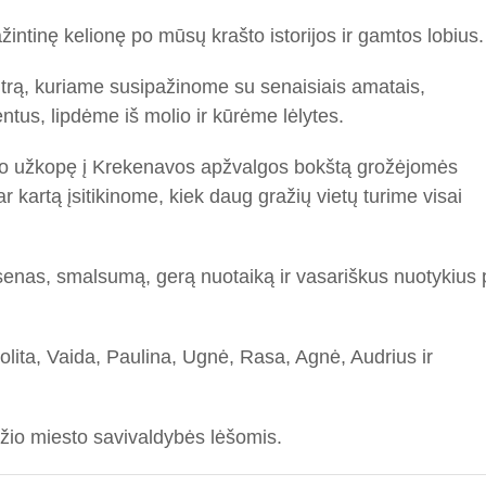
intinę kelionę po mūsų krašto istorijos ir gamtos lobius.
trą, kuriame susipažinome su senaisiais amatais,
tus, lipdėme iš molio ir kūrėme lėlytes.
, o užkopę į Krekenavos apžvalgos bokštą grožėjomės
r kartą įsitikinome, kiek daug gražių vietų turime visai
psenas, smalsumą, gerą nuotaiką ir vasariškus nuotykius 
olita, Vaida, Paulina, Ugnė, Rasa, Agnė, Audrius ir
žio miesto savivaldybės lėšomis.