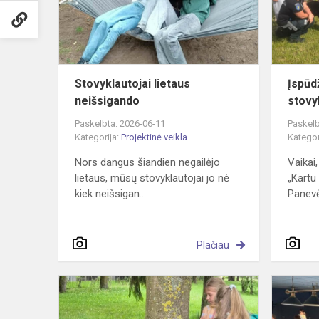
Stovyklautojai lietaus
Įspūdž
neišsigando
stovy
Paskelbta: 2026-06-11
Paskelb
Kategorija:
Projektinė veikla
Kategor
Nors dangus šiandien negailėjo
Vaikai,
lietaus, mūsų stovyklautojai jo nė
„Kartu
kiek neišsigan...
Panevė
Plačiau
Pirmokų
projektas
„Miškas“: