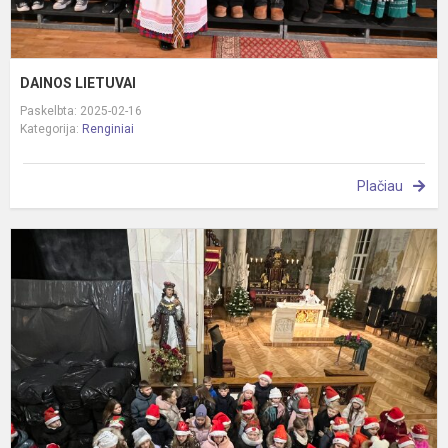
DAINOS LIETUVAI
Paskelbta: 2025-02-16
Kategorija:
Renginiai
Plačiau
S
K