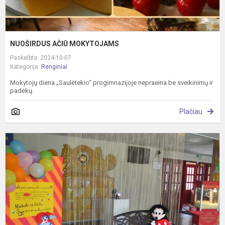
NUOŠIRDUS AČIŪ MOKYTOJAMS
Paskelbta: 2024-10-07
Kategorija:
Renginiai
Mokytojų diena „Saulėtekio“ progimnazijoje nepraeina be sveikinimų ir
padėkų.
Plačiau
A
i