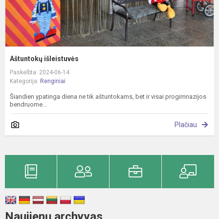
Aštuntokų išleistuvės
Paskelbta: 2024-06-14
Kategorija:
Renginiai
Šiandien ypatinga diena ne tik aštuntokams, bet ir visai progimnazijos
bendruome...
Plačiau
Naujienų archyvas