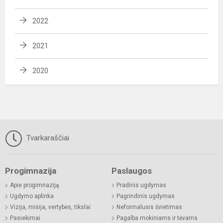
2022
2021
2020
Tvarkaraščiai
Progimnazija
Paslaugos
Apie progimnaziją
Pradinis ugdymas
Ugdymo aplinka
Pagrindinis ugdymas
Vizija, misija, vertybės, tikslai
Neformalusis švietimas
Pasiekimai
Pagalba mokiniams ir tėvams