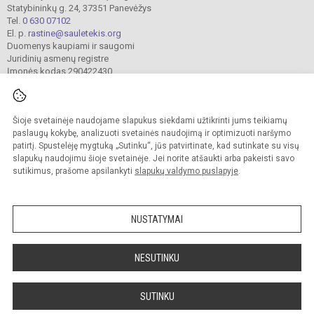
Statybininkų g. 24, 37351 Panevėžys
Tel.
0 630 07102
El. p.
rastine@sauletekis.org
Duomenys kaupiami ir saugomi
Juridinių asmenų registre
Įmonės kodas 290422430
Šioje svetainėje naudojame slapukus siekdami užtikrinti jums teikiamų
© 2022. Panevėžio „Saulėtekio“ progimnazija. Visos teisės saugomos.
Kopijuoti turinį be raštiško progimnazijos sutikimo griežtai draudžiama.
paslaugų kokybę, analizuoti svetainės naudojimą ir optimizuoti naršymo
patirtį. Spustelėję mygtuką „Sutinku“, jūs patvirtinate, kad sutinkate su visų
Prieinamumo paraiška
Slapukų valdymas
slapukų naudojimu šioje svetainėje. Jei norite atšaukti arba pakeisti savo
sutikimus, prašome apsilankyti
slapukų valdymo puslapyje
.
Sumanus būdas atnaujinti
mokyklos interneto
svetainę
NUSTATYMAI
NESUTINKU
SUTINKU