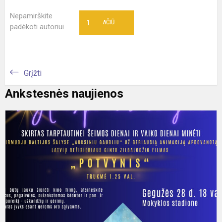
Nepamirškite
1
AČIŪ
padėkoti autoriui
Grįžti
Ankstesnės naujienos
„
B
V