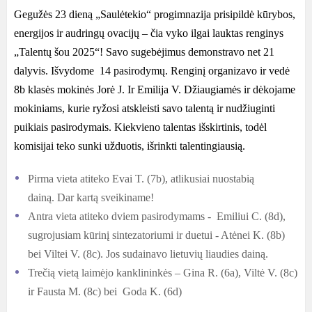
Gegužės 23 dieną „Saulėtekio“ progimnazija prisipildė kūrybos,
energijos ir audringų ovacijų – čia vyko ilgai lauktas renginys
„Talentų šou 2025“! Savo sugebėjimus demonstravo net 21
dalyvis. Išvydome 14 pasirodymų. Renginį organizavo ir vedė
8b klasės mokinės Jorė J. Ir Emilija V. Džiaugiamės ir dėkojame
mokiniams, kurie ryžosi atskleisti savo talentą ir nudžiuginti
puikiais pasirodymais. Kiekvieno talentas išskirtinis, todėl
komisijai teko sunki užduotis, išrinkti talentingiausią.
Pirma vieta atiteko Evai T. (7b), atlikusiai nuostabią
dainą. Dar kartą sveikiname!
Antra vieta atiteko dviem pasirodymams - Emiliui C. (8d),
sugrojusiam kūrinį sintezatoriumi ir duetui - Atėnei K. (8b)
bei Viltei V. (8c). Jos sudainavo lietuvių liaudies dainą.
Trečią vietą laimėjo kanklininkės – Gina R. (6a), Viltė V. (8c)
ir Fausta M. (8c) bei Goda K. (6d)