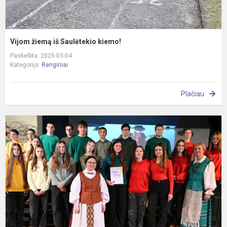
Vijom žiemą iš Saulėtekio kiemo!
Paskelbta: 2025-03-04
Kategorija:
Renginiai
Plačiau
D
L