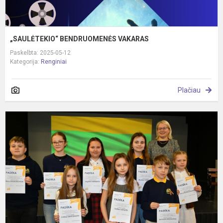
„SAULĖTEKIO“ BENDRUOMENĖS VAKARAS
Paskelbta: 2025-05-12
Kategorija:
Renginiai
Plačiau
S
L