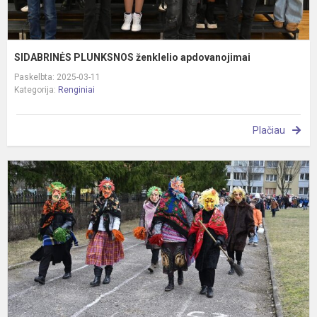
SIDABRINĖS PLUNKSNOS ženklelio apdovanojimai
Paskelbta: 2025-03-11
Kategorija:
Renginiai
Plačiau
V
ž
i
S
k