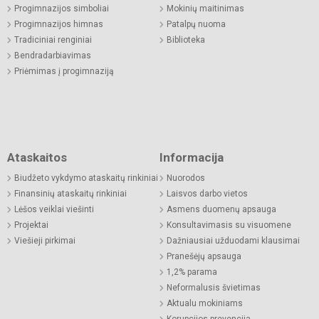
Progimnazijos simboliai
Mokinių maitinimas
Progimnazijos himnas
Patalpų nuoma
Tradiciniai renginiai
Biblioteka
Bendradarbiavimas
Priėmimas į progimnaziją
Ataskaitos
Informacija
Biudžeto vykdymo ataskaitų rinkiniai
Nuorodos
Finansinių ataskaitų rinkiniai
Laisvos darbo vietos
Lėšos veiklai viešinti
Asmens duomenų apsauga
Projektai
Konsultavimasis su visuomene
Viešieji pirkimai
Dažniausiai užduodami klausimai
Pranešėjų apsauga
1,2% parama
Neformalusis švietimas
Aktualu mokiniams
Korupcijos prevencija