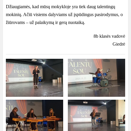
Džiaugiamės, kad mūsų mokykloje yra tiek daug talentingų
mokinių. Ačiū visiems dalyviams už įspūdingus pasirodymus, o
žiūrovams – už palaikymą ir gerą nuotaiką.
8b klasės vadovė
Giedrė