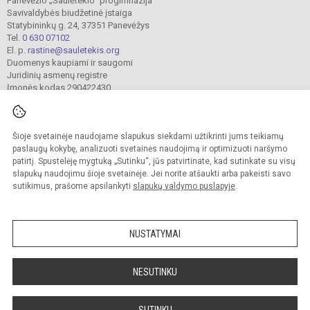
Panevėžio „Saulėtekio“ progimnazija
Savivaldybės biudžetinė įstaiga
Statybininkų g. 24, 37351 Panevėžys
Tel.
0 630 07102
El. p.
rastine@sauletekis.org
Duomenys kaupiami ir saugomi
Juridinių asmenų registre
Įmonės kodas 290422430
Šioje svetainėje naudojame slapukus siekdami užtikrinti jums teikiamų
© 2022. Panevėžio „Saulėtekio“ progimnazija. Visos teisės saugomos.
Kopijuoti turinį be raštiško progimnazijos sutikimo griežtai draudžiama.
paslaugų kokybę, analizuoti svetainės naudojimą ir optimizuoti naršymo
patirtį. Spustelėję mygtuką „Sutinku“, jūs patvirtinate, kad sutinkate su visų
Prieinamumo paraiška
Slapukų valdymas
slapukų naudojimu šioje svetainėje. Jei norite atšaukti arba pakeisti savo
sutikimus, prašome apsilankyti
slapukų valdymo puslapyje
.
Sumanus būdas atnaujinti
mokyklos interneto
svetainę
NUSTATYMAI
NESUTINKU
SUTINKU