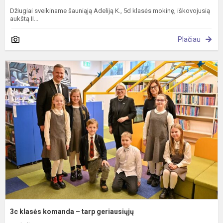
Džiugiai sveikiname šauniąją Adeliją K., 5d klasės mokinę, iškovojusią
aukštą II...
Plačiau
3
k
k
–
t
g
3c klasės komanda – tarp geriausiųjų