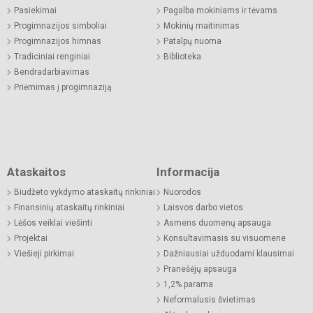
Pasiekimai
Pagalba mokiniams ir tėvams
Progimnazijos simboliai
Mokinių maitinimas
Progimnazijos himnas
Patalpų nuoma
Tradiciniai renginiai
Biblioteka
Bendradarbiavimas
Priėmimas į progimnaziją
Ataskaitos
Informacija
Biudžeto vykdymo ataskaitų rinkiniai
Nuorodos
Finansinių ataskaitų rinkiniai
Laisvos darbo vietos
Lėšos veiklai viešinti
Asmens duomenų apsauga
Projektai
Konsultavimasis su visuomene
Viešieji pirkimai
Dažniausiai užduodami klausimai
Pranešėjų apsauga
1,2% parama
Neformalusis švietimas