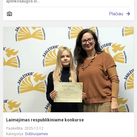
aplinkosaugos ol...
Plačiau
L
r
k
Laimėjimas respublikiniame konkurse
Paskelbta: 2025-12-12
Kategorija:
Didžiuojamės