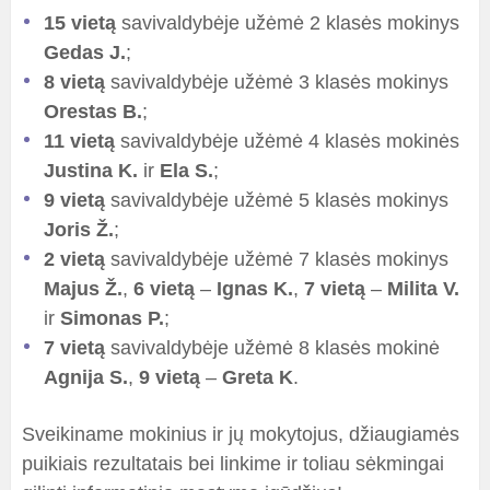
15 vietą
savivaldybėje užėmė 2 klasės mokinys
Gedas J.
;
8 vietą
savivaldybėje užėmė 3 klasės mokinys
Orestas B.
;
11 vietą
savivaldybėje užėmė 4 klasės mokinės
Justina K.
ir
Ela S.
;
9 vietą
savivaldybėje užėmė 5 klasės mokinys
Joris Ž.
;
2 vietą
savivaldybėje užėmė 7 klasės mokinys
Majus Ž.
,
6 vietą
–
Ignas K.
,
7 vietą
–
Milita V.
ir
Simonas P.
;
7 vietą
savivaldybėje užėmė 8 klasės mokinė
Agnija S.
,
9 vietą
–
Greta K
.
Sveikiname mokinius ir jų mokytojus, džiaugiamės
puikiais rezultatais bei linkime ir toliau sėkmingai