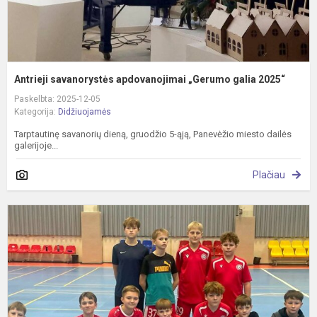
Antrieji savanorystės apdovanojimai „Gerumo galia 2025“
Paskelbta: 2025-12-05
Kategorija:
Didžiuojamės
Tarptautinę savanorių dieną, gruodžio 5-ąją, Panevėžio miesto dailės
galerijoje...
Plačiau
D
j
s