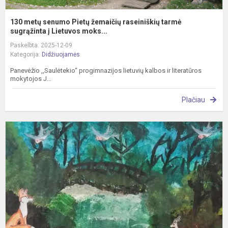
130 metų senumo Pietų žemaičių raseiniškių tarmė
sugrąžinta į Lietuvos moks...
Paskelbta: 2025-12-09
Kategorija:
Didžiuojamės
Panevėžio ,,Saulėtekio“ progimnazijos lietuvių kalbos ir literatūros
mokytojos J...
Plačiau
M
d
d