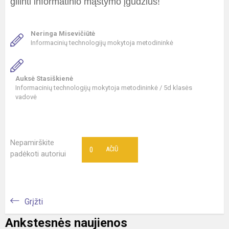
gilinti informatinio mąstymo įgūdžius!
Neringa Misevičiūtė
Informacinių technologijų mokytoja metodininkė
Auksė Stasiškienė
Informacinių technologijų mokytoja metodininkė / 5d klasės
vadovė
Nepamirškite
0
AČIŪ
padėkoti autoriui
Grįžti
Ankstesnės naujienos