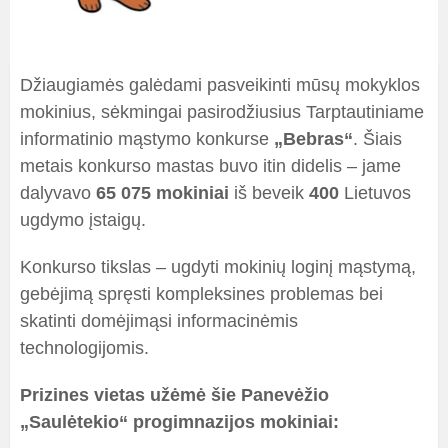
Džiaugiamės galėdami pasveikinti mūsų mokyklos
mokinius, sėkmingai pasirodžiusius Tarptautiniame
informatinio mąstymo konkurse
„Bebras“
. Šiais
metais konkurso mastas buvo itin didelis – jame
dalyvavo
65 075 mokiniai
iš beveik
400
Lietuvos
ugdymo įstaigų.
Konkurso tikslas – ugdyti mokinių loginį mąstymą,
gebėjimą spręsti kompleksines problemas bei
skatinti domėjimąsi informacinėmis
technologijomis.
Prizines vietas užėmė šie Panevėžio
„Saulėtekio“ progimnazijos mokiniai: