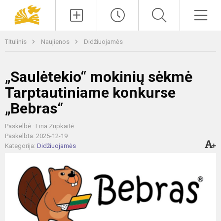
Paieška
Men
Titulinis
Naujienos
Didžiuojamės
„Saulėtekio“ mokinių sėkmė
Tarptautiniame konkurse
„Bebras“
Paskelbė : Lina Zupkaitė
Paskelbta: 2025-12-19
Kategorija:
Didžiuojamės