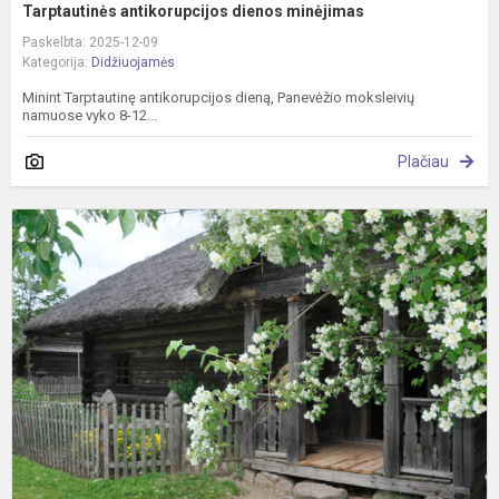
Tarptautinės antikorupcijos dienos minėjimas
Paskelbta: 2025-12-09
Kategorija:
Didžiuojamės
Minint Tarptautinę antikorupcijos dieną, Panevėžio moksleivių
namuose vyko 8-12...
Plačiau
1
m
s
P
ž
r
t
s