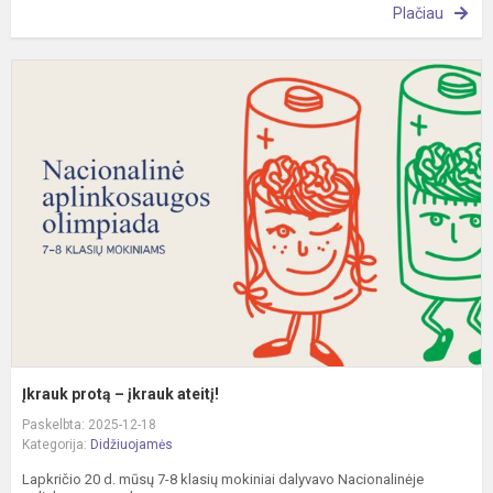
Plačiau
Į
p
–
į
a
Įkrauk protą – įkrauk ateitį!
Paskelbta: 2025-12-18
Kategorija:
Didžiuojamės
Lapkričio 20 d. mūsų 7-8 klasių mokiniai dalyvavo Nacionalinėje