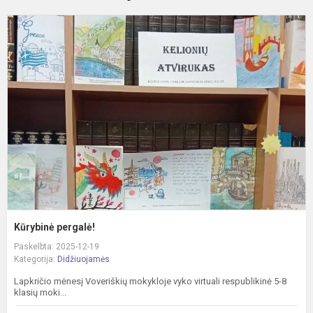
K
p
Kūrybinė pergalė!
Paskelbta: 2025-12-19
Kategorija:
Didžiuojamės
Lapkričio mėnesį Voveriškių mokykloje vyko virtuali respublikinė 5-8
klasių moki...