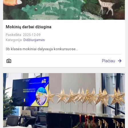
Mokinių darbai džiugina
Paskelbta: 2025-12-09
Kategorija:
Didžiuojamės
3b klasės mokiniai dalyvauja konkursuose...
Plačiau
A
s
a
„
g
2