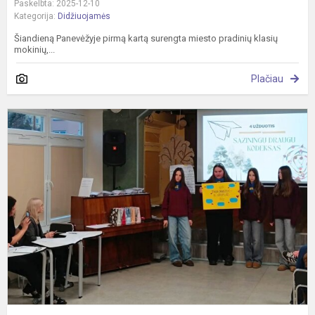
Paskelbta: 2025-12-10
Kategorija:
Didžiuojamės
Šiandieną Panevėžyje pirmą kartą surengta miesto pradinių klasių
mokinių,...
Plačiau
T
a
d
m