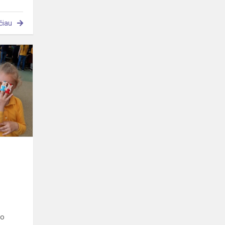
čiau
Svečiuose
„Žiburėlio“
bibliotekoje
bo