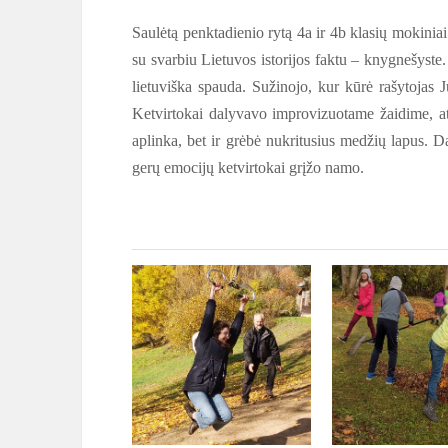
Saulėtą penktadienio rytą 4a ir 4b klasių mokinia
su svarbiu Lietuvos istorijos faktu – knygnešyst
lietuviška spauda. Sužinojo, kur kūrė rašytojas
Ketvirtokai dalyvavo improvizuotame žaidime, ats
aplinka, bet ir grėbė nukritusius medžių lapus. D
gerų emocijų ketvirtokai grįžo namo.
Pradini