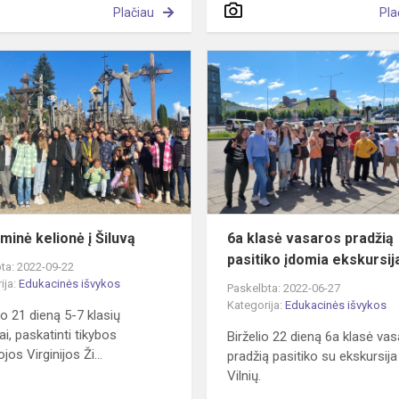
Plačiau
Pla
Piligriminė
kelionė
į
Šiluvą
iminė kelionė į Šiluvą
6a klasė vasaros pradžią
pasitiko įdomia ekskursi
ta: 2022-09-22
ija:
Edukacinės išvykos
Paskelbta: 2022-06-27
Kategorija:
Edukacinės išvykos
o 21 dieną 5-7 klasių
i, paskatinti tikybos
Birželio 22 dieną 6a klasė va
os Virginijos Ži...
pradžią pasitiko su ekskursija
Vilnių.