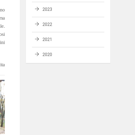
2023
ino
ama
2022
le.
osi
2021
ini
2020
ta