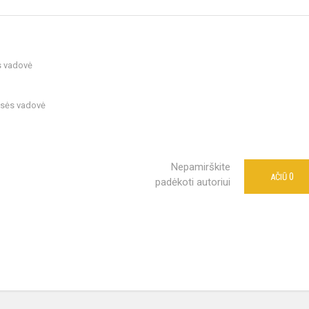
s vadovė
asės vadovė
Nepamirškite
0
AČIŪ
padėkoti autoriui