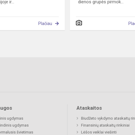
joje ir...
dienos grupės pirmok...
Plačiau
Pla
augos
Ataskaitos
inis ugdymas
Biudžeto vykdymo ataskaitų rin
indinis ugdymas
Finansinių ataskaitų rinkiniai
rmalusis švietimas
Lėšos veiklai viešinti