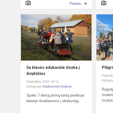
Plačiau
5a
klasės
edukacinė
išvyka
į
Anykščius
5a klasės edukacinė išvyka į
Piligr
Anykščius
Paskelb
Kategor
Paskelbta: 2022-10-12
Kategorija:
Edukacinės išvykos
Rugsėj
mokinia
Spalio 7 dieną pirmą kartą penktoje
mokytoj
klasėje išvažiavome į ekskursiją.