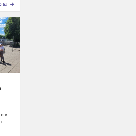
čiau
6a
klasė
vasaros
pradžią
pasitiko
įdomia
ekskursija
ja
saros
 į