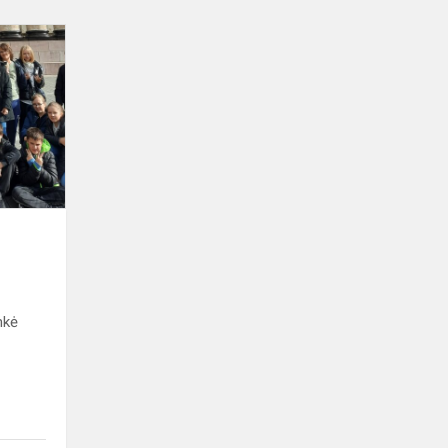
Nuotykių
kupina
diena
nkė