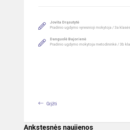
Jovita Drąsutytė
Pradinio ugdymo vyresnioji mokytoja / 3a klasė
Danguolė Bajorienė
Pradinio ugdymo mokytoja metodininkė / 3b kl
Grįžti
Ankstesnės naujienos