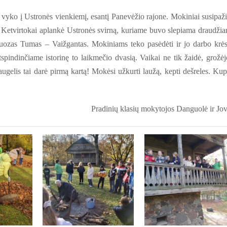
i vyko į Ustronės vienkiemį, esantį Panevėžio rajone. Mokiniai susipaž
e. Ketvirtokai aplankė Ustronės svirną, kuriame buvo slepiama draudži
 Juozas Tumas – Vaižgantas. Mokiniams teko pasėdėti ir jo darbo krės
pindinčiame istorinę to laikmečio dvasią. Vaikai ne tik žaidė, grožėj
augelis tai darė pirmą kartą
!
Mokėsi užkurti laužą, kepti dešreles. Kup
ų klasių mokytojos Danguolė ir Jovi