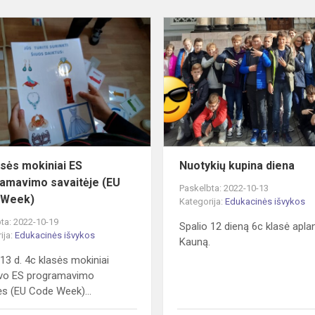
4c
klasės
mokiniai
ES
programavimo
savaitėje
(EU
Code
Week)
asės mokiniai ES
Nuotykių kupina diena
amavimo savaitėje (EU
Paskelbta: 2022-10-13
 Week)
Kategorija:
Edukacinės išvykos
ta: 2022-10-19
Spalio 12 dieną 6c klasė apla
ija:
Edukacinės išvykos
Kauną.
 13 d. 4c klasės mokiniai
avo ES programavimo
ės (EU Code Week)...