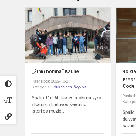
„Žinių
bomba“
Kaune
„Žinių bomba“ Kaune
4c kl
progr
Paskelbta: 2022-10-21
Code
Kategorija:
Edukacinės išvykos
Paskelb
Spalio 11d. 6b klasės mokiniai vyko
Kategor
į Kauną, į Lietuvos švietimo
istorijos muzie...
Spalio
dalyv
savait