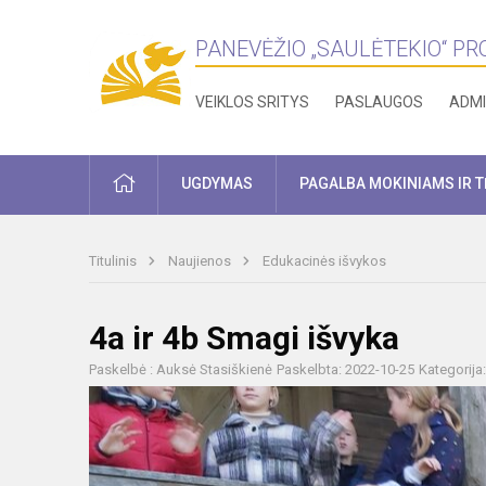
PANEVĖŽIO „SAULĖTEKIO“ P
VEIKLOS SRITYS
PASLAUGOS
ADMI
PRADŽIA
UGDYMAS
PAGALBA MOKINIAMS IR 
Titulinis
Naujienos
Edukacinės išvykos
4a ir 4b Smagi išvyka
Paskelbė : Auksė Stasiškienė
Paskelbta: 2022-10-25
Kategorija