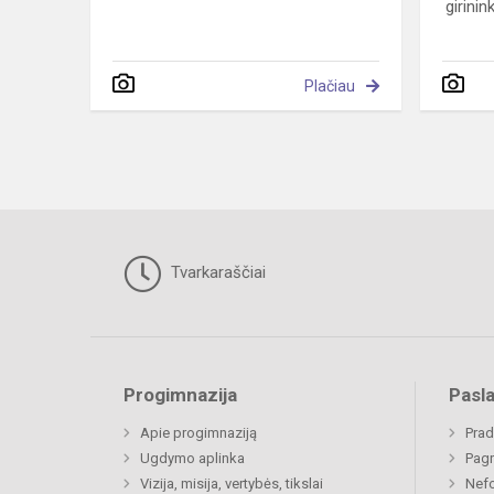
girininki
Plačiau
Tvarkaraščiai
Progimnazija
Pasl
Apie progimnaziją
Prad
Ugdymo aplinka
Pagr
Vizija, misija, vertybės, tikslai
Nefo