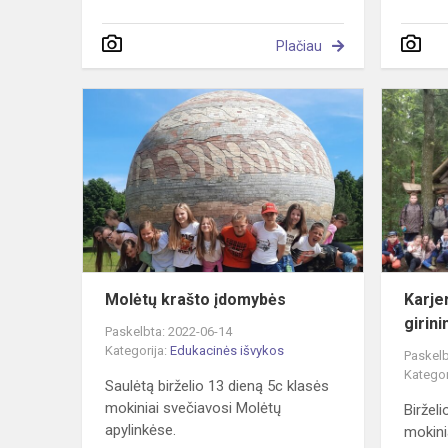
Plačiau
Molėtų
krašto
įdomybės
Molėtų krašto įdomybės
Karje
girini
Paskelbta: 2022-06-14
Kategorija:
Edukacinės išvykos
Paskelb
Kategor
Saulėtą birželio 13 dieną 5c klasės
mokiniai svečiavosi Molėtų
Birželi
apylinkėse.
mokini