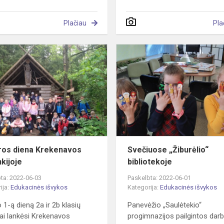
Plačiau
Pla
Karjeros
diena
Krekenavos
girininkijoje
ros diena Krekenavos
Svečiuose „Žiburėlio“
nkijoje
bibliotekoje
ta: 2022-06-03
Paskelbta: 2022-06-01
ija:
Edukacinės išvykos
Kategorija:
Edukacinės išvykos
o 1-ą dieną 2a ir 2b klasių
Panevėžio „Saulėtekio“
ai lankėsi Krekenavos
progimnazijos pailgintos dar