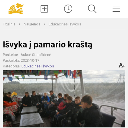
Paieška
Men
Titulinis
Naujienos
Edukacinės išvykos
Išvyka į pamario kraštą
Paskelbė : Auksė Stasiškienė
Paskelbta: 2023-10-17
Kategorija:
Edukacinės išvykos