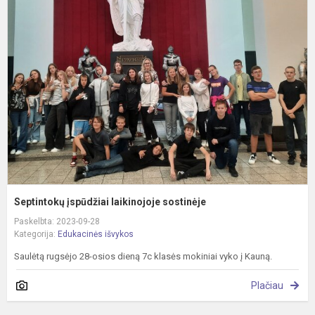
į
l
s
Septintokų įspūdžiai laikinojoje sostinėje
Paskelbta: 2023-09-28
Kategorija:
Edukacinės išvykos
Saulėtą rugsėjo 28-osios dieną 7c klasės mokiniai vyko į Kauną.
Plačiau