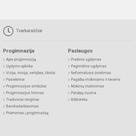
Tvarkaraščiai
Progimnazija
Paslaugos
Apie progimnaziją
Pradinis ugdymas
Ugdymo aplinka
Pagrindinis ugdymas
Vizija, misija, vertybės, tikslai
Neformalusis švietimas
Pasiekimai
Pagalba mokiniams ir tėvams
Progimnazijos simboliai
Mokinių maitinimas
Progimnazijos himnas
Patalpų nuoma
Tradiciniai renginiai
Biblioteka
Bendradarbiavimas
Priėmimas į progimnaziją