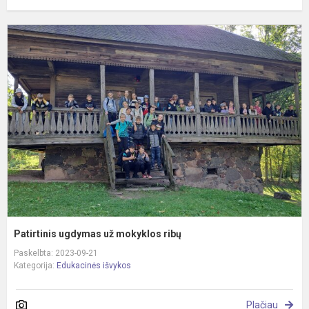
P
u
u
m
r
Patirtinis ugdymas už mokyklos ribų
Paskelbta: 2023-09-21
Kategorija:
Edukacinės išvykos
Plačiau