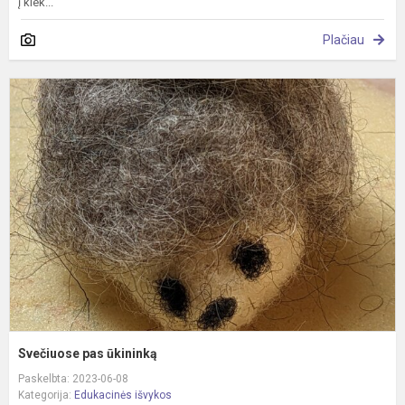
į kiek...
Plačiau
S
p
ū
Svečiuose pas ūkininką
Paskelbta: 2023-06-08
Kategorija:
Edukacinės išvykos