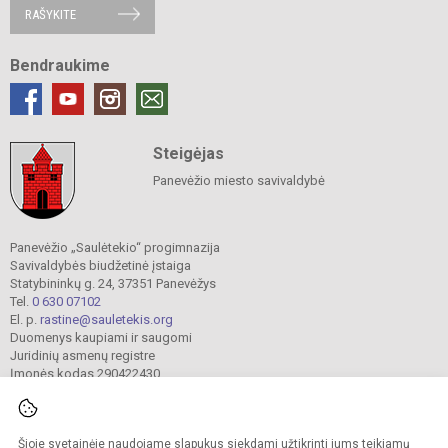
RAŠYKITE
Bendraukime
Steigėjas
Panevėžio miesto savivaldybė
Panevėžio „Saulėtekio“ progimnazija
Savivaldybės biudžetinė įstaiga
Statybininkų g. 24, 37351 Panevėžys
Tel.
0 630 07102
El. p.
rastine@sauletekis.org
Duomenys kaupiami ir saugomi
Juridinių asmenų registre
Įmonės kodas 290422430
Šioje svetainėje naudojame slapukus siekdami užtikrinti jums teikiamų
© 2022. Panevėžio „Saulėtekio“ progimnazija. Visos teisės saugomos.