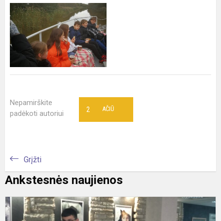
Nepamirškite
2
AČIŪ
padėkoti autoriui
Grįžti
Ankstesnės naujienos
I
k