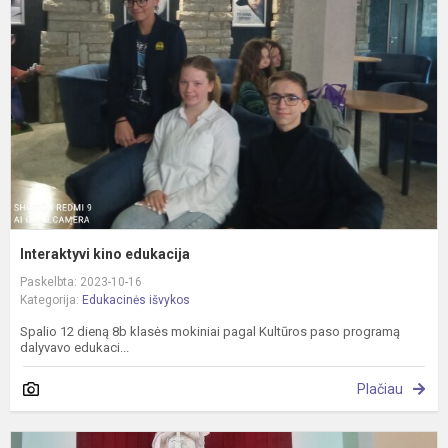
e
Interaktyvi kino edukacija
Paskelbta: 2023-10-16
Kategorija:
Edukacinės išvykos
Spalio 12 dieną 8b klasės mokiniai pagal Kultūros paso programą
dalyvavo edukaci...
Plačiau
S