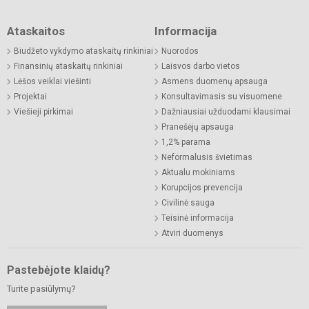
Ataskaitos
Informacija
Biudžeto vykdymo ataskaitų rinkiniai
Nuorodos
Finansinių ataskaitų rinkiniai
Laisvos darbo vietos
Lėšos veiklai viešinti
Asmens duomenų apsauga
Projektai
Konsultavimasis su visuomene
Viešieji pirkimai
Dažniausiai užduodami klausimai
Pranešėjų apsauga
1,2% parama
Neformalusis švietimas
Aktualu mokiniams
Korupcijos prevencija
Civilinė sauga
Teisinė informacija
Atviri duomenys
Pastebėjote klaidų?
Turite pasiūlymų?