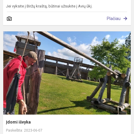
Jei vyksite į Biržų kraštą, būtinai užsukite į Avių ūkį.
Plačiau
Į
i
Įdomi išvyka
Paskelbta: 2023-06-07