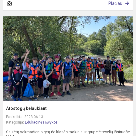
Plačiau
A
b
Atostogų belaukiant
Paskelbta: 2023-06-13
Kategorija:
Edukacinės išvykos
Saulėtą sekmadienio rytą 6c klasės mokiniai ir grupelė tėvelių išsiruošė