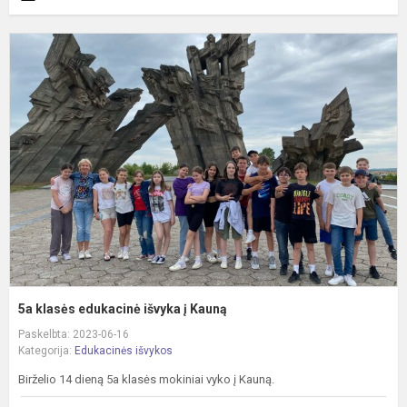
5
k
e
i
į
K
5a klasės edukacinė išvyka į Kauną
Paskelbta: 2023-06-16
Kategorija:
Edukacinės išvykos
Birželio 14 dieną 5a klasės mokiniai vyko į Kauną.