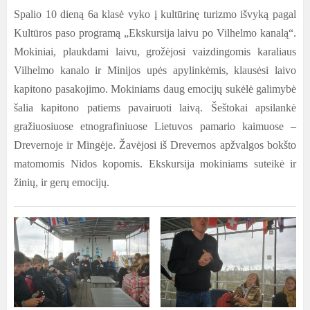
Spalio 10 dieną 6a klasė vyko į kultūrinę turizmo išvyką pagal
Kultūros paso programą „Ekskursija laivu po Vilhelmo kanalą“.
Mokiniai, plaukdami laivu, grožėjosi vaizdingomis karaliaus
Vilhelmo kanalo ir Minijos upės apylinkėmis, klausėsi laivo
kapitono pasakojimo. Mokiniams daug emocijų sukėlė galimybė
šalia kapitono patiems pavairuoti laivą. Šeštokai apsilankė
gražiuosiuose etnografiniuose Lietuvos pamario kaimuose –
Drevernoje ir Mingėje. Žavėjosi iš Drevernos apžvalgos bokšto
matomomis Nidos kopomis. Ekskursija mokiniams suteikė ir
žinių, ir gerų emocijų.