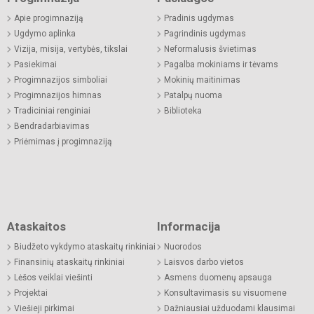
Apie progimnaziją
Pradinis ugdymas
Ugdymo aplinka
Pagrindinis ugdymas
Vizija, misija, vertybės, tikslai
Neformalusis švietimas
Pasiekimai
Pagalba mokiniams ir tėvams
Progimnazijos simboliai
Mokinių maitinimas
Progimnazijos himnas
Patalpų nuoma
Tradiciniai renginiai
Biblioteka
Bendradarbiavimas
Priėmimas į progimnaziją
Ataskaitos
Informacija
Biudžeto vykdymo ataskaitų rinkiniai
Nuorodos
Finansinių ataskaitų rinkiniai
Laisvos darbo vietos
Lėšos veiklai viešinti
Asmens duomenų apsauga
Projektai
Konsultavimasis su visuomene
Viešieji pirkimai
Dažniausiai užduodami klausimai