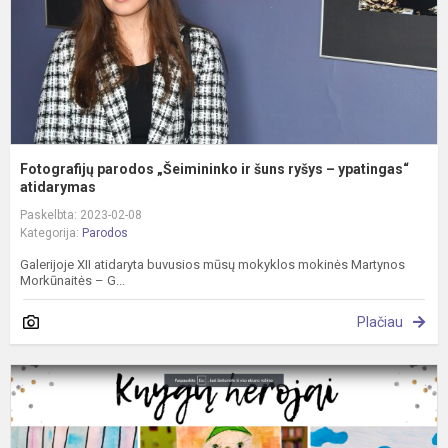
–
y
Fotografijų parodos „Šeimininko ir šuns ryšys – ypatingas“
atidarymas
Paskelbta: 2023-02-08
Kategorija:
Parodos
Galerijoje XII atidaryta buvusios mūsų mokyklos mokinės Martynos
Morkūnaitės – G...
Plačiau
P
„
k
h