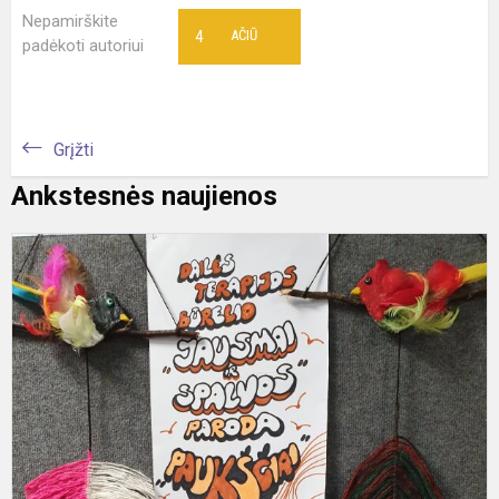
Nepamirškite
4
AČIŪ
padėkoti autoriui
Grįžti
Ankstesnės naujienos
P
„