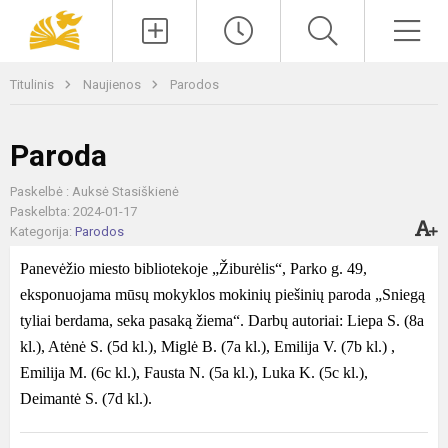
Paieška
Men
Titulinis
Naujienos
Parodos
Paroda
Paskelbė : Auksė Stasiškienė
Paskelbta: 2024-01-17
Kategorija:
Parodos
Panevėžio miesto bibliotekoje „Žiburėlis“, Parko g. 49,
eksponuojama mūsų mokyklos mokinių piešinių paroda „Sniegą
tyliai berdama, seka pasaką žiema“. Darbų autoriai: Liepa S. (8a
kl.), Atėnė S. (5d kl.), Miglė B. (7a kl.), Emilija V. (7b kl.) ,
Emilija M. (6c kl.), Fausta N. (5a kl.), Luka K. (5c kl.),
Deimantė S. (7d kl.).