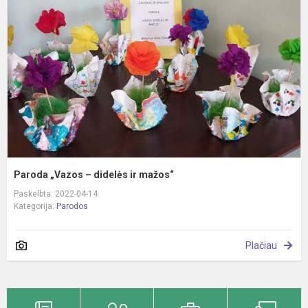
–
d
ir
m
Paroda „Vazos – didelės ir mažos“
Paskelbta: 2022-04-14
Kategorija:
Parodos
Plačiau