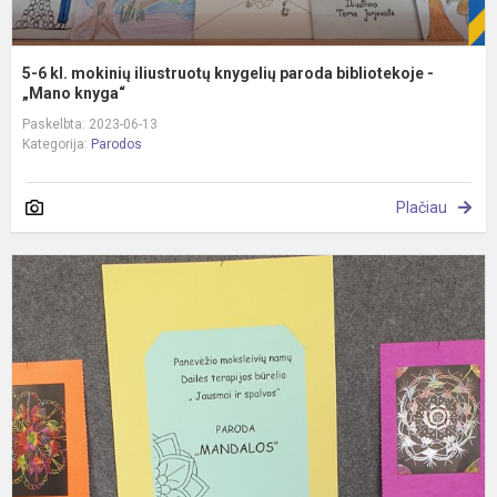
5-6 kl. mokinių iliustruotų knygelių paroda bibliotekoje -
„Mano knyga“
Paskelbta: 2023-06-13
Kategorija:
Parodos
Plačiau
P
„