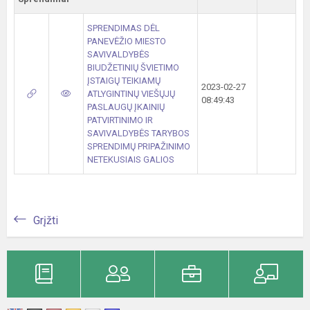
SPRENDIMAS DĖL
PANEVĖŽIO MIESTO
SAVIVALDYBĖS
BIUDŽETINIŲ ŠVIETIMO
ĮSTAIGŲ TEIKIAMŲ
2023-02-27
ATLYGINTINŲ VIEŠŲJŲ
08:49:43
PASLAUGŲ ĮKAINIŲ
PATVIRTINIMO IR
SAVIVALDYBĖS TARYBOS
SPRENDIMŲ PRIPAŽINIMO
NETEKUSIAIS GALIOS
Grįžti