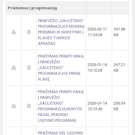
Priėmimas į progimnaziją
PANEVĖŽIO „SAULĖTEKIO“
PROGIMNAZIJOS MOKINIŲ
2026-02-11
391.68
PRIĖMIMO IR SKIRSTYMO Į
11:34:28
KB
KLASES TVARKOS
APRAŠAS
PRAŠYMAS PRIIMTI VAIKĄ
Į PANEVĖŽIO
2026-01-14
267.21
,,SAULĖTEKIO“
15:10:28
KB
PROGIMNAZIJOS PIRMĄ
KLASĘ
PRAŠYMAS PRIIMTI VAIKĄ
Į PANEVĖŽIO
,,SAULĖTEKIO“
2026-01-14
200.34
PROGIMNAZIJĄ MOKYTIS
15:13:49
KB
PAGAL PRADINIO
UGDYMO PROGRAMĄ
PRAŠYMAS DĖL UGDYMO