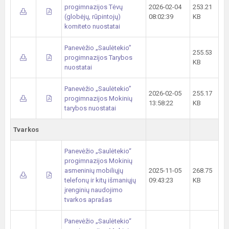
progimnazijos Tėvų
2026-02-04
253.21
(globėjų, rūpintojų)
08:02:39
KB
komiteto nuostatai
Panevėžio „Saulėtekio”
255.53
progimnazijos Tarybos
KB
nuostatai
Panevėžio „Saulėtekio”
2026-02-05
255.17
progimnazijos Mokinių
13:58:22
KB
tarybos nuostatai
Tvarkos
Panevėžio „Saulėtekio“
progimnazijos Mokinių
asmeninių mobiliųjų
2025-11-05
268.75
telefonų ir kitų išmaniųjų
09:43:23
KB
įrenginių naudojimo
tvarkos aprašas
Panevėžio „Saulėtekio“