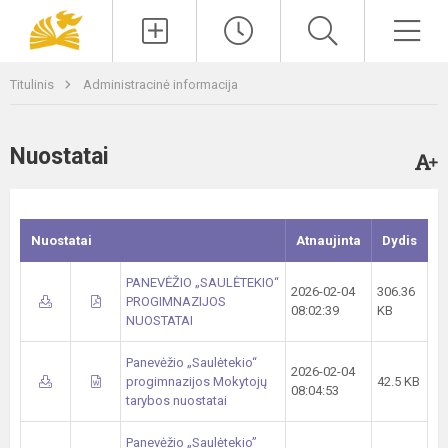
Paieška
Men
Titulinis
Administracinė informacija
Nuostatai
Nuostatai
Atnaujinta
Dydis
PANEVĖŽIO „SAULĖTEKIO“
2026-02-04
306.36
PROGIMNAZIJOS
08:02:39
KB
NUOSTATAI
Panevėžio „Saulėtekio“
2026-02-04
progimnazijos Mokytojų
42.5 KB
08:04:53
tarybos nuostatai
Panevėžio „Saulėtekio”