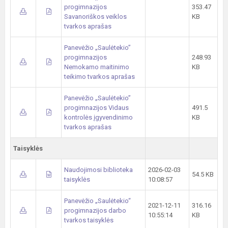
progimnazijos
353.47
Savanoriškos veiklos
KB
tvarkos aprašas
Panevėžio „Saulėtekio”
progimnazijos
248.93
Nemokamo maitinimo
KB
teikimo tvarkos aprašas
Panevėžio „Saulėtekio”
progimnazijos Vidaus
491.5
kontrolės įgyvendinimo
KB
tvarkos aprašas
Taisyklės
Naudojimosi biblioteka
2026-02-03
54.5 KB
taisyklės
10:08:57
Panevėžio „Saulėtekio“
2021-12-11
316.16
progimnazijos darbo
10:55:14
KB
tvarkos taisyklės