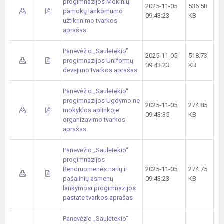
progimnazijos Mokinių
2025-11-05
536.58
pamokų lankomumo
09:43:23
KB
užtikrinimo tvarkos
aprašas
Panevėžio „Saulėtekio”
2025-11-05
518.73
progimnazijos Uniformų
09:43:23
KB
dėvėjimo tvarkos aprašas
Panevėžio „Saulėtekio“
progimnazijos Ugdymo ne
2025-11-05
274.85
mokyklos aplinkoje
09:43:35
KB
organizavimo tvarkos
aprašas
Panevėžio „Saulėtekio“
progimnazijos
Bendruomenės narių ir
2025-11-05
274.75
pašalinių asmenų
09:43:23
KB
lankymosi progimnazijos
pastate tvarkos aprašas
Panevėžio „Saulėtekio“