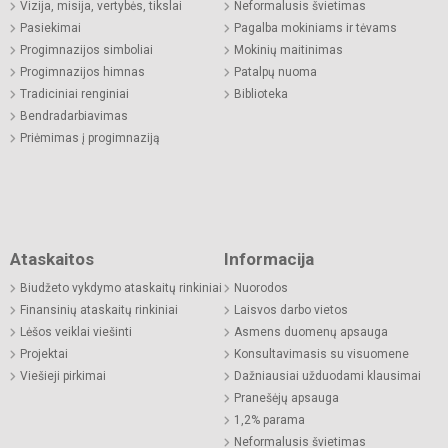
Vizija, misija, vertybės, tikslai
Neformalusis švietimas
Pasiekimai
Pagalba mokiniams ir tėvams
Progimnazijos simboliai
Mokinių maitinimas
Progimnazijos himnas
Patalpų nuoma
Tradiciniai renginiai
Biblioteka
Bendradarbiavimas
Priėmimas į progimnaziją
Ataskaitos
Informacija
Biudžeto vykdymo ataskaitų rinkiniai
Nuorodos
Finansinių ataskaitų rinkiniai
Laisvos darbo vietos
Lėšos veiklai viešinti
Asmens duomenų apsauga
Projektai
Konsultavimasis su visuomene
Viešieji pirkimai
Dažniausiai užduodami klausimai
Pranešėjų apsauga
1,2% parama
Neformalusis švietimas