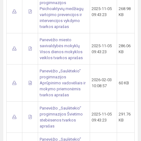
progimnazijos
Psichoaktyvių medžiagų
2025-11-05
268.98
vartojimo prevencijos ir
09:43:23
KB
intervencijos vykdymo
tvarkos aprašas
Panevėžio miesto
savivaldybės mokyklų
2025-11-05
286.06
Visos dienos mokyklos
09:43:23
KB
veiklos tvarkos aprašas
Panevėžio „Saulėtekio”
progimnazijos
2026-02-03
Aprūpinimo vadovėliais ir
60 KB
10:08:57
mokymo priemonėmis
tvarkos aprašas
Panevėžio ,,Saulėtekio“
progimnazijos Švietimo
2025-11-05
291.76
stebėsenos tvarkos
09:43:23
KB
aprašas
Panevėžio ,,Saulėtekio”