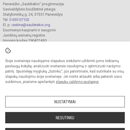
Panevėžio „Saulėtekio“ progimnazija
Savivaldybės biudžetinė įstaiga
Statybininkų g. 24, 37351 Panevėžys
Tel.
0 630 07102
El. p.
rastine@sauletekis.org
Duomenys kaupiami ir saugomi
Juridinių asmenų registre
Įmonės kodas 290422430
Šioje svetainėje naudojame slapukus siekdami užtikrinti jums teikiamų
© 2022. Panevėžio „Saulėtekio“ progimnazija. Visos teisės saugomos.
Kopijuoti turinį be raštiško progimnazijos sutikimo griežtai draudžiama.
paslaugų kokybę, analizuoti svetainės naudojimą ir optimizuoti naršymo
patirtį. Spustelėję mygtuką „Sutinku“, jūs patvirtinate, kad sutinkate su visų
Prieinamumo paraiška
Slapukų valdymas
slapukų naudojimu šioje svetainėje. Jei norite atšaukti arba pakeisti savo
sutikimus, prašome apsilankyti
slapukų valdymo puslapyje
.
Sumanus būdas atnaujinti
mokyklos interneto
svetainę
NUSTATYMAI
NESUTINKU