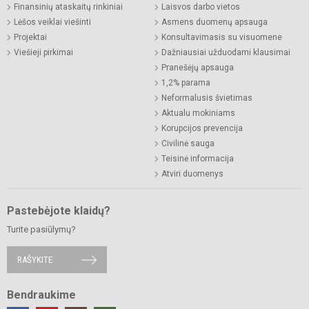
Finansinių ataskaitų rinkiniai
Laisvos darbo vietos
Lėšos veiklai viešinti
Asmens duomenų apsauga
Projektai
Konsultavimasis su visuomene
Viešieji pirkimai
Dažniausiai užduodami klausimai
Pranešėjų apsauga
1,2% parama
Neformalusis švietimas
Aktualu mokiniams
Korupcijos prevencija
Civilinė sauga
Teisinė informacija
Atviri duomenys
Pastebėjote klaidų?
Turite pasiūlymų?
RAŠYKITE
Bendraukime