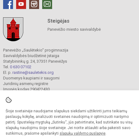
Steigėjas
Panevėžio miesto savivaldybė
Panevėžio „Saulėtekio“ progimnazija
Savivaldybės biudžetinė įstaiga
Statybininkų g. 24, 37351 Panevėžys
Tel.
0 630 07102
El. p.
rastine@sauletekis.org
Duomenys kaupiami ir saugomi
Juridinių asmenų registre
Įmonės kodas 290422430
Šioje svetainėje naudojame slapukus siekdami užtikrinti jums teikiamų
© 2022. Panevėžio „Saulėtekio“ progimnazija. Visos teisės saugomos.
Kopijuoti turinį be raštiško progimnazijos sutikimo griežtai draudžiama.
paslaugų kokybę, analizuoti svetainės naudojimą ir optimizuoti naršymo
patirtį. Spustelėję mygtuką „Sutinku“, jūs patvirtinate, kad sutinkate su visų
Prieinamumo paraiška
Slapukų valdymas
slapukų naudojimu šioje svetainėje. Jei norite atšaukti arba pakeisti savo
sutikimus, prašome apsilankyti
slapukų valdymo puslapyje
.
Sumanus būdas atnaujinti