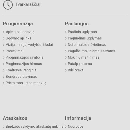
Tvarkaraščiai
Progimnazija
Paslaugos
Apie progimnaziją
Pradinis ugdymas
Ugdymo aplinka
Pagrindinis ugdymas
Vizija, misija, vertybės, tikslai
Neformalusis švietimas
Pasiekimai
Pagalba mokiniams ir tėvams
Progimnazijos simboliai
Mokinių maitinimas
Progimnazijos himnas
Patalpų nuoma
Tradiciniai renginiai
Biblioteka
Bendradarbiavimas
Priėmimas į progimnaziją
Ataskaitos
Informacija
Biudžeto vykdymo ataskaitų rinkiniai
Nuorodos