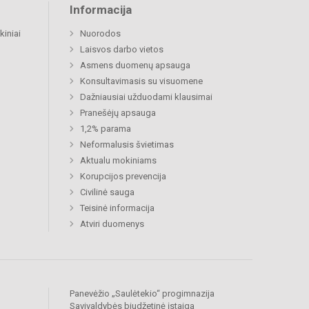
Informacija
kiniai
Nuorodos
Laisvos darbo vietos
Asmens duomenų apsauga
Konsultavimasis su visuomene
Dažniausiai užduodami klausimai
Pranešėjų apsauga
1,2% parama
Neformalusis švietimas
Aktualu mokiniams
Korupcijos prevencija
Civilinė sauga
Teisinė informacija
Atviri duomenys
Panevėžio „Saulėtekio“ progimnazija
Savivaldybės biudžetinė įstaiga