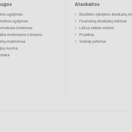
augos
Ataskaitos
inis ugdymas
Biudžeto vykdymo ataskaitų rin
indinis ugdymas
Finansinių ataskaitų rinkiniai
rmalusis švietimas
Lėšos veiklai viešinti
lba mokiniams ir tėvams
Projektai
nių maitinimas
Viešieji pirkimai
alpų nuoma
ioteka