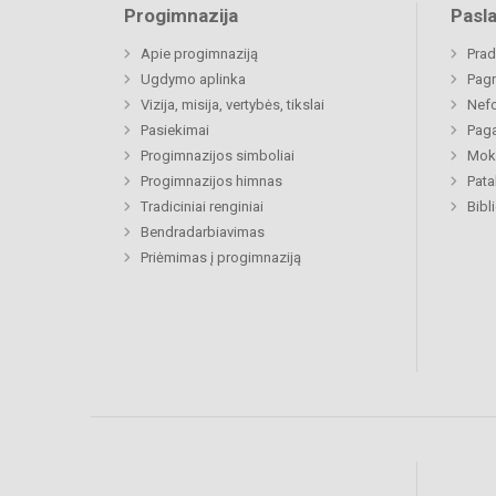
Progimnazija
Pasl
Apie progimnaziją
Prad
Ugdymo aplinka
Pagr
Vizija, misija, vertybės, tikslai
Nefo
Pasiekimai
Paga
Progimnazijos simboliai
Moki
Progimnazijos himnas
Pat
Tradiciniai renginiai
Bibl
Bendradarbiavimas
Priėmimas į progimnaziją