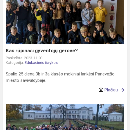
Kas
rūpinasi
gyventojų
gerove?
Kas rūpinasi gyventojų gerove?
Paskelbta: 2023-11-03
Kategorija:
Edukacinės išvykos
Spalio 25 dieną 3b ir 3a klasės mokiniai lankėsi Panevėžio
miesto savivaldybėje.
Plačiau
Penktokų
išvyka
į
Biržus.