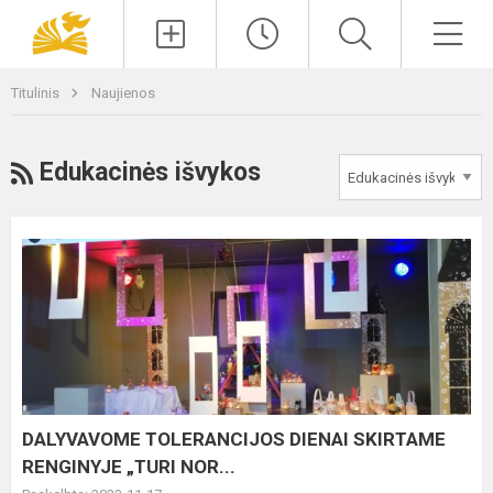
Paieška
Men
Titulinis
Naujienos
RSS
Edukacinės išvykos
DALYVAVOME
TOLERANCIJOS
DIENAI
SKIRTAME
RENGINYJE
„TURI
NOR...
DALYVAVOME TOLERANCIJOS DIENAI SKIRTAME
RENGINYJE „TURI NOR...