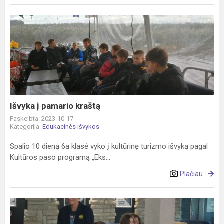
Išvyka
į
pamario
kraštą
Išvyka į pamario kraštą
Paskelbta: 2023-10-17
Kategorija:
Edukacinės išvykos
Spalio 10 dieną 6a klasė vyko į kultūrinę turizmo išvyką pagal
Kultūros paso programą „Eks...
Plačiau
Interaktyvi
kino