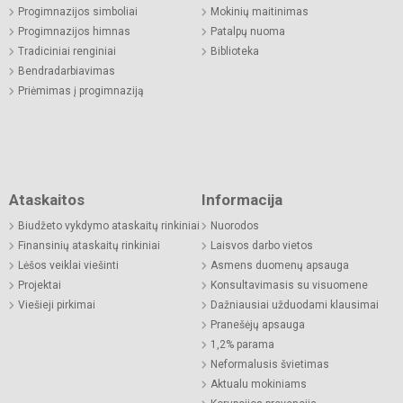
Progimnazijos simboliai
Mokinių maitinimas
Progimnazijos himnas
Patalpų nuoma
Tradiciniai renginiai
Biblioteka
Bendradarbiavimas
Priėmimas į progimnaziją
Ataskaitos
Informacija
Biudžeto vykdymo ataskaitų rinkiniai
Nuorodos
Finansinių ataskaitų rinkiniai
Laisvos darbo vietos
Lėšos veiklai viešinti
Asmens duomenų apsauga
Projektai
Konsultavimasis su visuomene
Viešieji pirkimai
Dažniausiai užduodami klausimai
Pranešėjų apsauga
1,2% parama
Neformalusis švietimas
Aktualu mokiniams