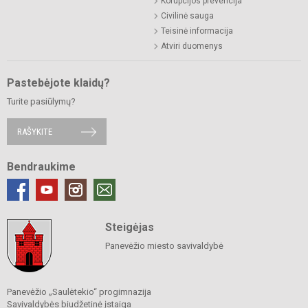
Korupcijos prevencija
Civilinė sauga
Teisinė informacija
Atviri duomenys
Pastebėjote klaidų?
Turite pasiūlymų?
RAŠYKITE
Bendraukime
Steigėjas
Panevėžio miesto savivaldybė
Panevėžio „Saulėtekio“ progimnazija
Savivaldybės biudžetinė įstaiga