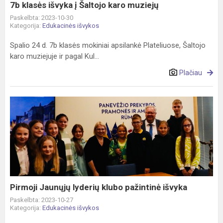
7b klasės išvyka į Šaltojo karo muziejų
Paskelbta: 2023-10-30
Kategorija:
Edukacinės išvykos
Spalio 24 d. 7b klasės mokiniai apsilankė Plateliuose, Šaltojo
karo muziejuje ir pagal Kul...
Plačiau
Pirmoji
Jaunųjų
lyderių
klubo
pažintinė
išvyka
Pirmoji Jaunųjų lyderių klubo pažintinė išvyka
Paskelbta: 2023-10-27
Kategorija:
Edukacinės išvykos