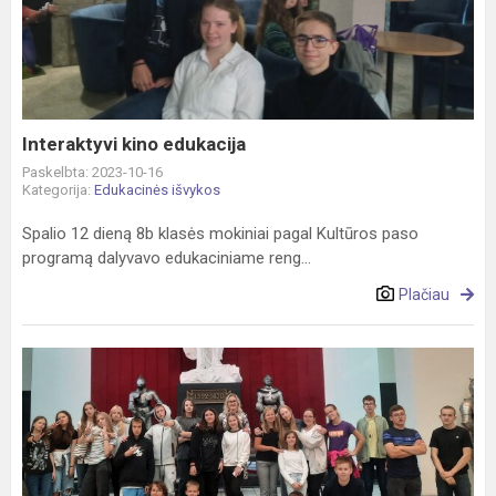
edukacija
Interaktyvi kino edukacija
Paskelbta: 2023-10-16
Kategorija:
Edukacinės išvykos
Spalio 12 dieną 8b klasės mokiniai pagal Kultūros paso
programą dalyvavo edukaciniame reng...
Plačiau
Septintokų
įspūdžiai
laikinojoje
sostinėje