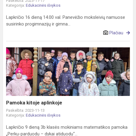
Paskelbta: 2023-11-17
Kategorija:
Edukacinės išvykos
Lapkričio 16 dieną 14.00 val. Panevėžio moksleivių namuose
susirinko progimnazijų ir gimna...
Plačiau
Pamoka
kitoje
aplinkoje
Pamoka kitoje aplinkoje
Paskelbta: 2023-11-13
Kategorija:
Edukacinės išvykos
Lapkričio 9 dieną 3b klasės mokiniams matematikos pamoka
„Perku-parduodu – dykai atiduodu“...