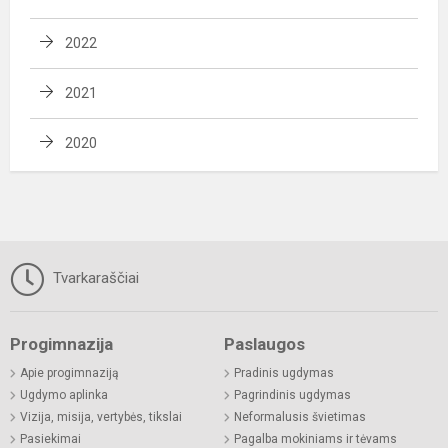
2022
2021
2020
Tvarkaraščiai
Progimnazija
Paslaugos
Apie progimnaziją
Pradinis ugdymas
Ugdymo aplinka
Pagrindinis ugdymas
Vizija, misija, vertybės, tikslai
Neformalusis švietimas
Pasiekimai
Pagalba mokiniams ir tėvams