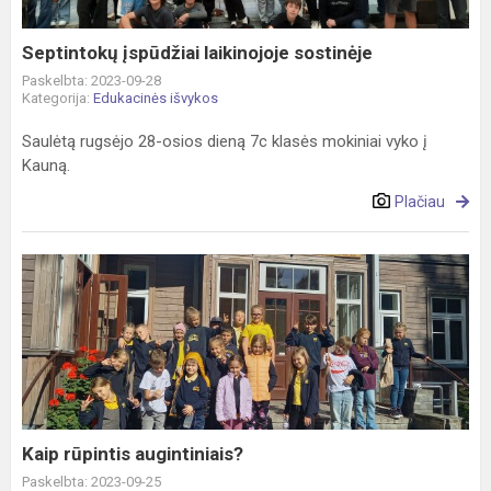
Septintokų įspūdžiai laikinojoje sostinėje
Paskelbta: 2023-09-28
Kategorija:
Edukacinės išvykos
Saulėtą rugsėjo 28-osios dieną 7c klasės mokiniai vyko į
Kauną.
Plačiau
Kaip
rūpintis
augintiniais?
Kaip rūpintis augintiniais?
Paskelbta: 2023-09-25