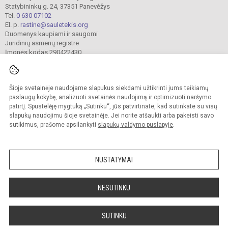
Statybininkų g. 24, 37351 Panevėžys
Tel.
0 630 07102
El. p.
rastine@sauletekis.org
Duomenys kaupiami ir saugomi
Juridinių asmenų registre
Įmonės kodas 290422430
Šioje svetainėje naudojame slapukus siekdami užtikrinti jums teikiamų
© 2022. Panevėžio „Saulėtekio“ progimnazija. Visos teisės saugomos.
Kopijuoti turinį be raštiško progimnazijos sutikimo griežtai draudžiama.
paslaugų kokybę, analizuoti svetainės naudojimą ir optimizuoti naršymo
patirtį. Spustelėję mygtuką „Sutinku“, jūs patvirtinate, kad sutinkate su visų
Prieinamumo paraiška
Slapukų valdymas
slapukų naudojimu šioje svetainėje. Jei norite atšaukti arba pakeisti savo
sutikimus, prašome apsilankyti
slapukų valdymo puslapyje
.
Sumanus būdas atnaujinti
mokyklos interneto
svetainę
NUSTATYMAI
NESUTINKU
SUTINKU