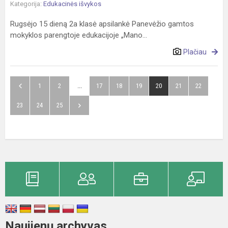
Kategorija:
Edukacinės išvykos
Rugsėjo 15 dieną 2a klasė apsilankė Panevėžio gamtos
mokyklos parengtoje edukacijoje „Mano...
Plačiau
1
2
...
17
18
19
20
21
22
23
24
25
Naujienų archyvas