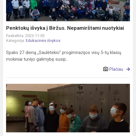
Nepamirštami
nuotykiai
Penktokų išvyka į Biržus. Nepamirštami nuotykiai
Paskelbta: 2023-11-03
Kategorija:
Edukacinės išvykos
Spalio 27 dieną „Saulėtekio“ progimnazijos visų 5-tų klasių
mokiniai turėjo galimybę susip...
Plačiau
7b
klasės
išvyka
į
Šaltojo
karo
muziejų