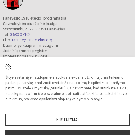
Panevėžio „Saulėtekio“ progimnazija
Savivaldybės biudžetinė įstaiga
Statybininkų g. 24, 37351 Panevėžys
Tel.
0 630 07102
El. p.
rastine@sauletekis.org
Duomenys kaupiami ir saugomi
Juridinių asmenų registre
Įmonės kodas 290422430
Šioje svetainėje naudojame slapukus siekdami užtikrinti jums teikiamų
© 2022. Panevėžio „Saulėtekio“ progimnazija. Visos teisės saugomos.
Kopijuoti turinį be raštiško progimnazijos sutikimo griežtai draudžiama.
paslaugų kokybę, analizuoti svetainės naudojimą ir optimizuoti naršymo
patirtį. Spustelėję mygtuką „Sutinku“, jūs patvirtinate, kad sutinkate su visų
Prieinamumo paraiška
Slapukų valdymas
slapukų naudojimu šioje svetainėje. Jei norite atšaukti arba pakeisti savo
sutikimus, prašome apsilankyti
slapukų valdymo puslapyje
.
Sumanus būdas atnaujinti
mokyklos interneto
svetainę
NUSTATYMAI