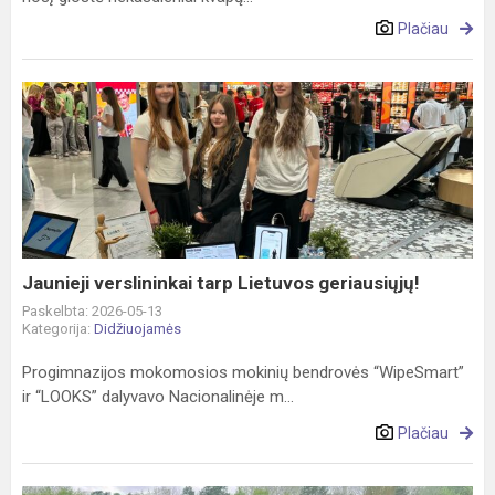
Plačiau
Jaunieji
verslininkai
tarp
Lietuvos
geriausiųjų!
Jaunieji verslininkai tarp Lietuvos geriausiųjų!
Paskelbta: 2026-05-13
Kategorija:
Didžiuojamės
Progimnazijos mokomosios mokinių bendrovės “WipeSmart”
ir “LOOKS” dalyvavo Nacionalinėje m...
Plačiau