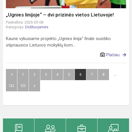
Lietuvoje!
„Ugnies linijoje“ – dvi prizinės vietos Lietuvoje!
Paskelbta: 2026-05-08
Kategorija:
Didžiuojamės
Kaune vykusiame projekto „Ugnies linija“ finale susitiko
stipriausios Lietuvos mokyklų kom...
Plačiau
1
2
3
4
5
6
7
8
...
122
123