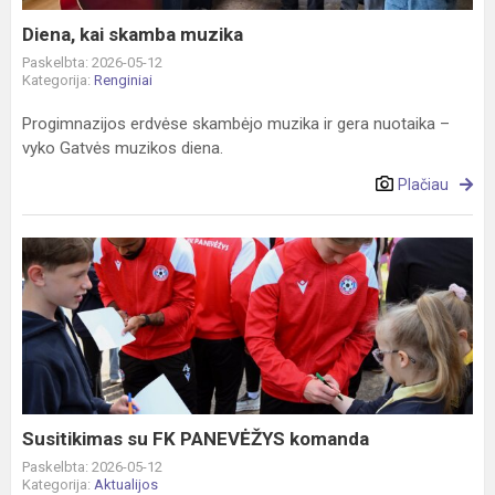
Diena, kai skamba muzika
Paskelbta: 2026-05-12
Kategorija:
Renginiai
Progimnazijos erdvėse skambėjo muzika ir gera nuotaika –
vyko Gatvės muzikos diena.
Plačiau
Susitikimas
su
FK
PANEVĖŽYS
komanda
Susitikimas su FK PANEVĖŽYS komanda
Paskelbta: 2026-05-12
Kategorija:
Aktualijos