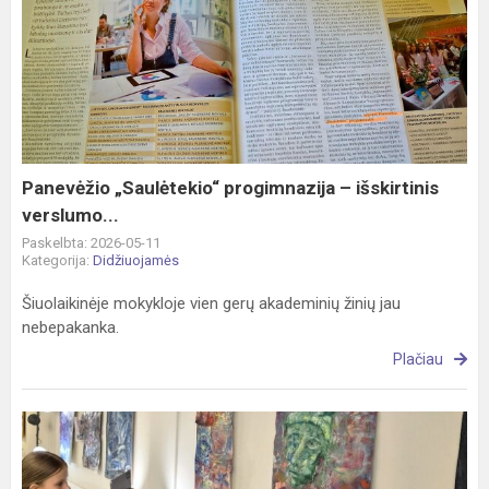
Panevėžio
„Saulėtekio“
progimnazija
–
išskirtinis
verslumo...
Panevėžio „Saulėtekio“ progimnazija – išskirtinis
verslumo...
Paskelbta: 2026-05-11
Kategorija:
Didžiuojamės
Šiuolaikinėje mokykloje vien gerų akademinių žinių jau
nebepakanka.
Plačiau
„Nuo
detalės
iki