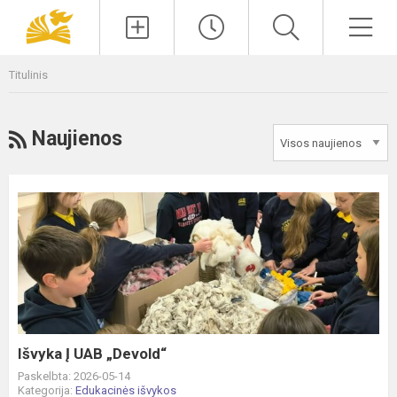
Paieška
Men
Titulinis
RSS
Naujienos
Išvyka
Į
UAB
„Devold“
Išvyka Į UAB „Devold“
Paskelbta: 2026-05-14
Kategorija:
Edukacinės išvykos