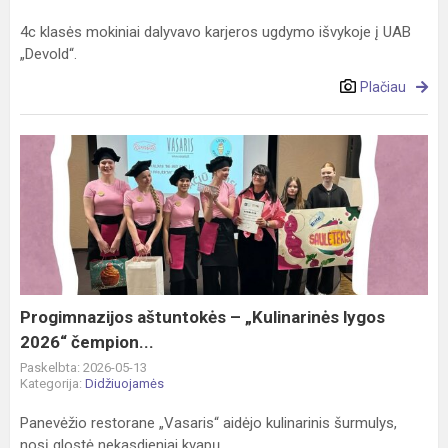
4c klasės mokiniai dalyvavo karjeros ugdymo išvykoje į UAB
„Devold“.
Plačiau
Progimnazijos
aštuntokės
–
„Kulinarinės
lygos
2026“
čempion...
Progimnazijos aštuntokės – „Kulinarinės lygos
2026“ čempion...
Paskelbta: 2026-05-13
Kategorija:
Didžiuojamės
Panevėžio restorane „Vasaris“ aidėjo kulinarinis šurmulys,
nosį glostė nekasdieniai kvapų...