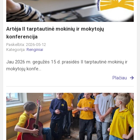
mokytojų
konferencija
Artėja II tarptautinė mokinių ir mokytojų
konferencija
Paskelbta: 2026-05-12
Kategorija:
Renginiai
Jau 2026 m. gegužės 15 d. prasidės II tarptautinė mokinių ir
mokytojų konfe...
Plačiau
Diena,
kai
skamba
muzika