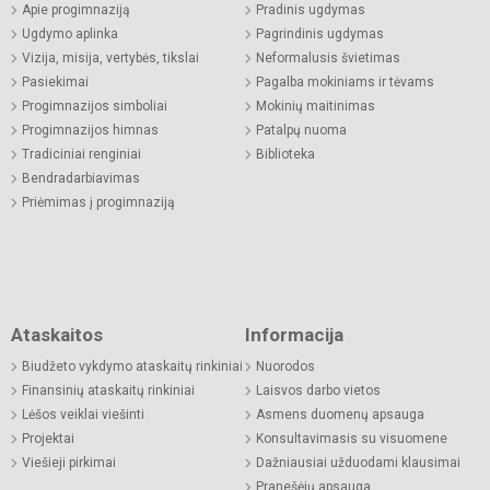
Apie progimnaziją
Pradinis ugdymas
Ugdymo aplinka
Pagrindinis ugdymas
Vizija, misija, vertybės, tikslai
Neformalusis švietimas
Pasiekimai
Pagalba mokiniams ir tėvams
Progimnazijos simboliai
Mokinių maitinimas
Progimnazijos himnas
Patalpų nuoma
Tradiciniai renginiai
Biblioteka
Bendradarbiavimas
Priėmimas į progimnaziją
Ataskaitos
Informacija
Biudžeto vykdymo ataskaitų rinkiniai
Nuorodos
Finansinių ataskaitų rinkiniai
Laisvos darbo vietos
Lėšos veiklai viešinti
Asmens duomenų apsauga
Projektai
Konsultavimasis su visuomene
Viešieji pirkimai
Dažniausiai užduodami klausimai
Pranešėjų apsauga