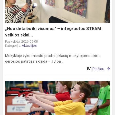
visumos“
–
integruotos
STEAM
veiklos
„Nuo detalės iki visumos“ – integruotos STEAM
sklai...
veiklos sklai...
Paskelbta: 2026-05-08
Kategorija:
Aktualijos
Mokykloje vyko miesto pradinių klasių mokytojoms skirta
gerosios patirties sklaida – 13 pa...
Plačiau
„Ugnies
linijoje“
–
dvi
prizinės
vietos