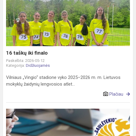
16
taškų
iki
finalo
16 taškų iki finalo
Paskelbta: 2026-05-12
Kategorija:
Didžiuojamės
Vilniaus „Vingio“ stadione vyko 2025–2026 m. m. Lietuvos
mokyklų žaidynių lengvosios atlet...
Plačiau
Artėja
II tarptautinė
mokinių
ir