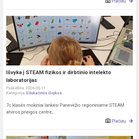
Plačiau
Išvyka
į
STEAM
fizikos
ir
dirbtinio
intelekto
laboratorijas
Išvyka į STEAM fizikos ir dirbtinio intelekto
laboratorijas
Paskelbta: 2026-05-11
Kategorija:
Edukacinės išvykos
7c klasės mokiniai lankėsi Panevėžio regioniniame STEAM
atviros prieigos centre,...
Plačiau