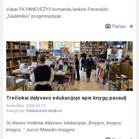
Vakar FK PANEVĖŽYS komanda lankėsi Panevėžio
„Saulėtekio“ progimnazijoje...
Plačiau
Trečiokai
dalyvavo
edukacijoje
apie
knygų
pasaulį
Trečiokai dalyvavo edukacijoje apie knygų pasaulį
Paskelbta: 2026-05-12
Kategorija:
Edukacinės išvykos
3c klasės mokiniai dalyvavo edukacijoje „Knygos, knygos,
knygos...“ Juozo Masiulio knygyne...