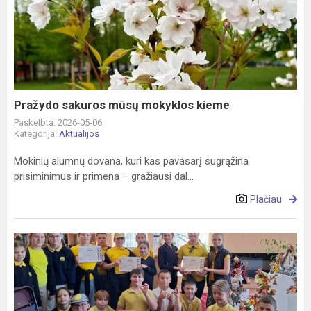
sakuros
mūsų
mokyklos
kieme
Pražydo sakuros mūsų mokyklos kieme
Paskelbta: 2026-05-06
Kategorija:
Aktualijos
Mokinių alumnų dovana, kuri kas pavasarį sugrąžina
prisiminimus ir primena – gražiausi dal...
Plačiau
Etno
protmūšis
„Žinių
ringas“