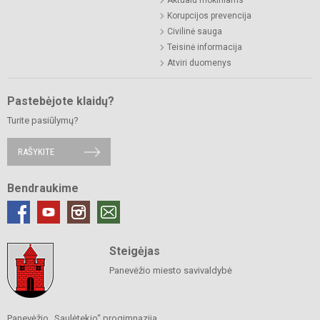
Aktualu mokiniams
Korupcijos prevencija
Civilinė sauga
Teisinė informacija
Atviri duomenys
Pastebėjote klaidų?
Turite pasiūlymų?
RAŠYKITE
Bendraukime
Steigėjas
Panevėžio miesto savivaldybė
Panevėžio „Saulėtekio“ progimnazija