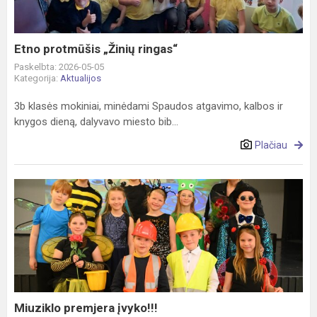
Etno protmūšis „Žinių ringas“
Paskelbta: 2026-05-05
Kategorija:
Aktualijos
3b klasės mokiniai, minėdami Spaudos atgavimo, kalbos ir
knygos dieną, dalyvavo miesto bib...
Plačiau
Miuziklo
premjera
įvyko!!!
Miuziklo premjera įvyko!!!