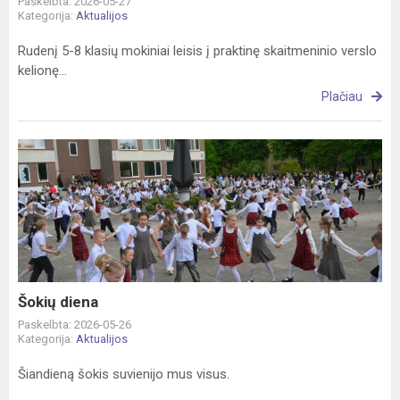
Paskelbta: 2026-05-27
Kategorija:
Aktualijos
Rudenį 5-8 klasių mokiniai leisis į praktinę skaitmeninio verslo
kelionę...
Plačiau
Šokių
diena
Šokių diena
Paskelbta: 2026-05-26
Kategorija:
Aktualijos
Šiandieną šokis suvienijo mus visus.