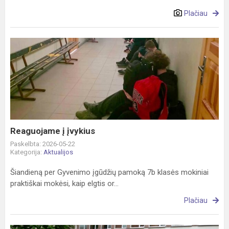
Plačiau
Reaguojame
į
įvykius
Reaguojame į įvykius
Paskelbta: 2026-05-22
Kategorija:
Aktualijos
Šiandieną per Gyvenimo įgūdžių pamoką 7b klasės mokiniai
praktiškai mokėsi, kaip elgtis or...
Plačiau