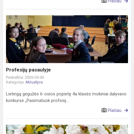
Plačiau
Profesijų
pasaulyje
Profesijų pasaulyje
Paskelbta: 2026-05-06
Kategorija:
Aktualijos
Lietingą gegužės 6-osios popietę 4a klasės mokiniai dalyvavo
konkurse „Pasimatuok profesij...
Plačiau
Pražydo