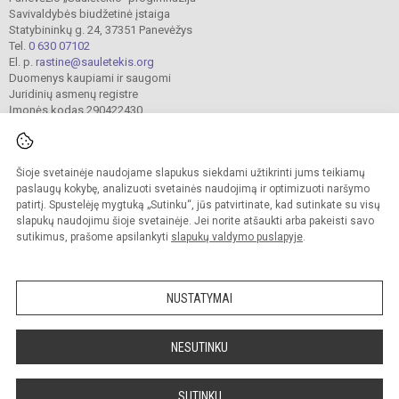
Savivaldybės biudžetinė įstaiga
Statybininkų g. 24, 37351 Panevėžys
Tel.
0 630 07102
El. p.
rastine@sauletekis.org
Duomenys kaupiami ir saugomi
Juridinių asmenų registre
Įmonės kodas 290422430
Šioje svetainėje naudojame slapukus siekdami užtikrinti jums teikiamų
© 2022. Panevėžio „Saulėtekio“ progimnazija. Visos teisės saugomos.
Kopijuoti turinį be raštiško progimnazijos sutikimo griežtai draudžiama.
paslaugų kokybę, analizuoti svetainės naudojimą ir optimizuoti naršymo
patirtį. Spustelėję mygtuką „Sutinku“, jūs patvirtinate, kad sutinkate su visų
Prieinamumo paraiška
Slapukų valdymas
slapukų naudojimu šioje svetainėje. Jei norite atšaukti arba pakeisti savo
sutikimus, prašome apsilankyti
slapukų valdymo puslapyje
.
Sumanus būdas atnaujinti
mokyklos interneto
svetainę
NUSTATYMAI
NESUTINKU
SUTINKU