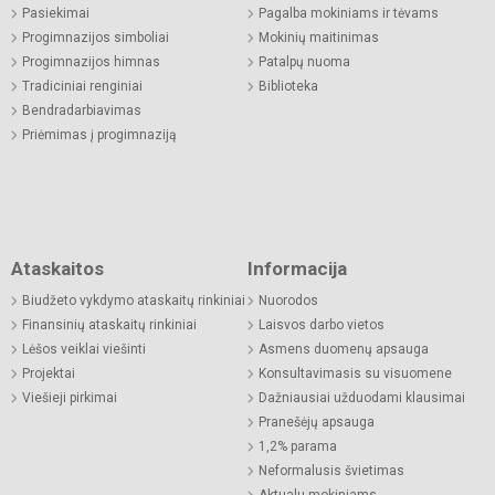
Pasiekimai
Pagalba mokiniams ir tėvams
Progimnazijos simboliai
Mokinių maitinimas
Progimnazijos himnas
Patalpų nuoma
Tradiciniai renginiai
Biblioteka
Bendradarbiavimas
Priėmimas į progimnaziją
Ataskaitos
Informacija
Biudžeto vykdymo ataskaitų rinkiniai
Nuorodos
Finansinių ataskaitų rinkiniai
Laisvos darbo vietos
Lėšos veiklai viešinti
Asmens duomenų apsauga
Projektai
Konsultavimasis su visuomene
Viešieji pirkimai
Dažniausiai užduodami klausimai
Pranešėjų apsauga
1,2% parama
Neformalusis švietimas