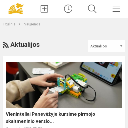
Paieška
Men
Titulinis
Naujienos
RSS
Aktualijos
Vieninteliai
Panevėžyje
kursime
pirmojo
skaitmeninio
verslo...
Vieninteliai Panevėžyje kursime pirmojo
skaitmeninio verslo...