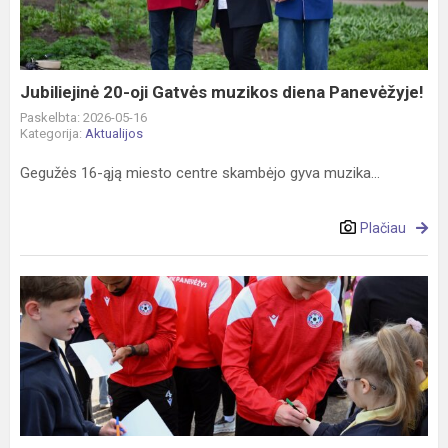
muzikos
diena
Panevėžyje!
Jubiliejinė 20-oji Gatvės muzikos diena Panevėžyje!
Paskelbta: 2026-05-16
Kategorija:
Aktualijos
Gegužės 16-ąją miesto centre skambėjo gyva muzika...
Plačiau
Susitikimas
su
FK
PANEVĖŽYS
komanda