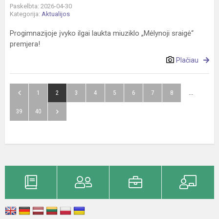
Paskelbta: 2026-04-30
Kategorija:
Aktualijos
Progimnazijoje įvyko ilgai laukta miuziklo „Mėlynoji sraigė“
premjera!
Plačiau
1
2
3
4
5
6
7
8
...
39
40