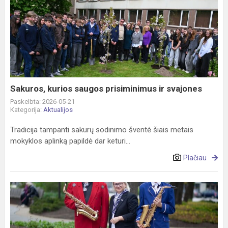
Sakuros,
kurios
saugos
prisiminimus
ir
svajones
Sakuros, kurios saugos prisiminimus ir svajones
Paskelbta: 2026-05-21
Kategorija:
Aktualijos
Tradicija tampanti sakurų sodinimo šventė šiais metais
mokyklos aplinką papildė dar keturi...
Plačiau
Jubiliejinė
20-
oji
Gatvės