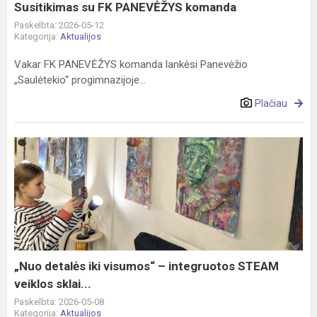
Susitikimas su FK PANEVĖŽYS komanda
Paskelbta: 2026-05-12
Kategorija:
Aktualijos
Vakar FK PANEVĖŽYS komanda lankėsi Panevėžio
„Saulėtekio“ progimnazijoje...
Plačiau
„Nuo
detalės
iki
visumos“
–
integruotos
STEAM
veiklos
„Nuo detalės iki visumos“ – integruotos STEAM
sklai...
veiklos sklai...
Paskelbta: 2026-05-08
Kategorija:
Aktualijos