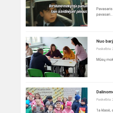
oji
–
Pavasaris 
Nacionalinė
pavasari...
finansinio
raštingumo
diena!
Nuo
Nuo barj
barjerų
Paskelbta:
prie
galimybių:
Mūsų moky
mokytojų
įkvepianti
patirtis...
Dalinomės
Dalinom
gerumu
Paskelbta:
1a klasė,