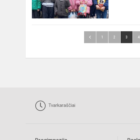
1
2
3
4
Tvarkaraščiai