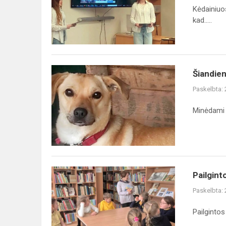
konferencija
Kėdainiuos
kad.....
Šiandien
Šiandie
minima
Paskelbta:
Šuns
diena!
Minėdami š
Pailgintos
Pailgint
dienos
Paskelbta:
grupės
veiklos
Pailgintos 