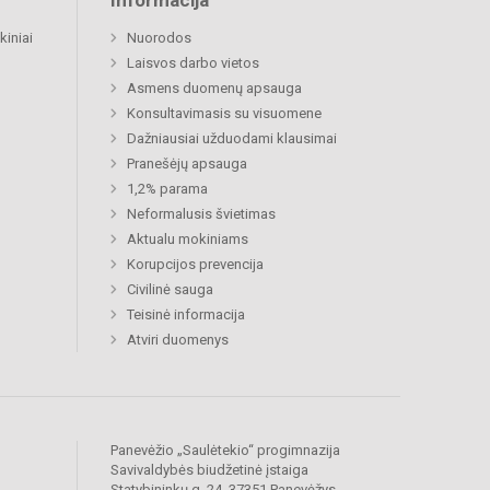
Informacija
kiniai
Nuorodos
Laisvos darbo vietos
Asmens duomenų apsauga
Konsultavimasis su visuomene
Dažniausiai užduodami klausimai
Pranešėjų apsauga
1,2% parama
Neformalusis švietimas
Aktualu mokiniams
Korupcijos prevencija
Civilinė sauga
Teisinė informacija
Atviri duomenys
Panevėžio „Saulėtekio“ progimnazija
Savivaldybės biudžetinė įstaiga
Statybininkų g. 24, 37351 Panevėžys