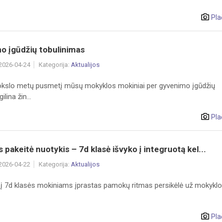
Pla
o įgūdžių tobulinimas
 2026-04-24
Kategorija:
Aktualijos
okslo metų pusmetį mūsų mokyklos mokiniai per gyvenimo įgūdžių
lina žin...
Pla
pakeitė nuotykis – 7d klasė išvyko į integruotą kel...
 2026-04-22
Kategorija:
Aktualijos
nį 7d klasės mokiniams įprastas pamokų ritmas persikėlė už mokyklos 
Pla