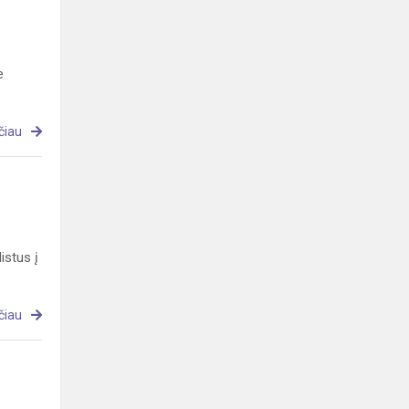
e
čiau
istus į
čiau