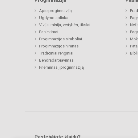
Progimnazija
Pasl
Apie progimnaziją
Prad
Ugdymo aplinka
Pagr
Vizija, misija, vertybės, tikslai
Nefo
Pasiekimai
Paga
Progimnazijos simboliai
Moki
Progimnazijos himnas
Pat
Tradiciniai renginiai
Bibl
Bendradarbiavimas
Priėmimas į progimnaziją
Pastebėjote klaidų?