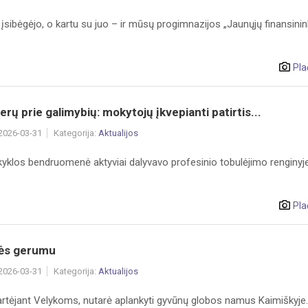
įsibėgėjo, o kartu su juo – ir mūsų progimnazijos „Jaunųjų finansini
Pla
erų prie galimybių: mokytojų įkvepianti patirtis...
 2026-03-31
Kategorija:
Aktualijos
klos bendruomenė aktyviai dalyvavo profesinio tobulėjimo renginyje
Pla
ės gerumu
 2026-03-31
Kategorija:
Aktualijos
 artėjant Velykoms, nutarė aplankyti gyvūnų globos namus Kaimiškyje.