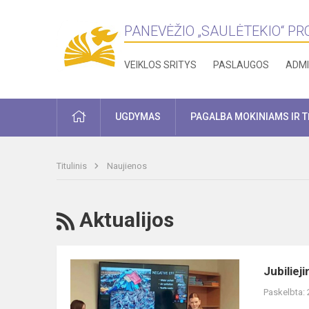
PANEVĖŽIO „SAULĖTEKIO“ P
VEIKLOS SRITYS
PASLAUGOS
ADMI
PRADŽIA
UGDYMAS
PAGALBA MOKINIAMS IR 
Titulinis
Naujienos
RSS
Aktualijos
Jubiliejinė
Jubiliej
tarptautinė
Paskelbta:
mokinių