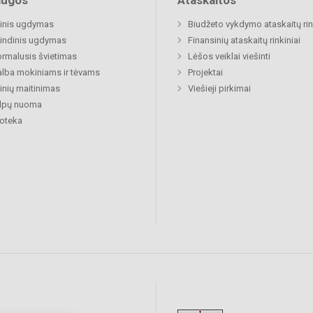
augos
Ataskaitos
inis ugdymas
Biudžeto vykdymo ataskaitų rin
indinis ugdymas
Finansinių ataskaitų rinkiniai
rmalusis švietimas
Lėšos veiklai viešinti
lba mokiniams ir tėvams
Projektai
nių maitinimas
Viešieji pirkimai
alpų nuoma
ioteka