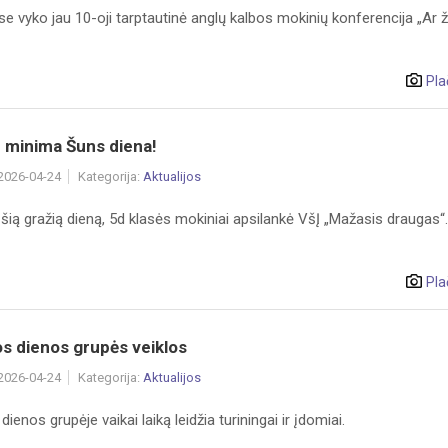
e vyko jau 10-oji tarptautinė anglų kalbos mokinių konferencija „Ar ži
Pla
n minima Šuns diena!
 2026-04-24
Kategorija:
Aktualijos
ią gražią dieną, 5d klasės mokiniai apsilankė VšĮ „Mažasis draugas“.
Pla
os dienos grupės veiklos
 2026-04-24
Kategorija:
Aktualijos
dienos grupėje vaikai laiką leidžia turiningai ir įdomiai.