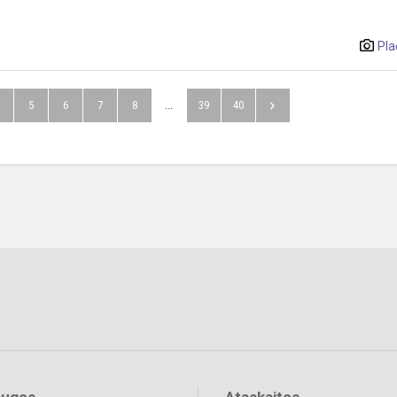
Pla
5
6
7
8
...
39
40