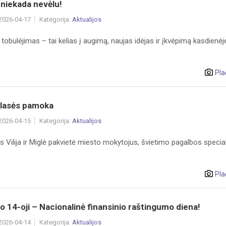
niekada nevėlu!
 2026-04-17
Kategorija:
Aktualijos
 tobulėjimas – tai kelias į augimą, naujas idėjas ir įkvėpimą kasdienėj
Pla
klasės pamoka
 2026-04-15
Kategorija:
Aktualijos
Vilija ir Miglė pakvietė miesto mokytojus, švietimo pagalbos special
Pla
o 14-oji – Nacionalinė finansinio raštingumo diena!
 2026-04-14
Kategorija:
Aktualijos